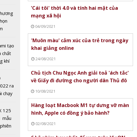
tô nhất
'Cái tôi' thời 4.0 và tính hai mặt của
 chương
mạng xã hội
chọn
04/09/2021
ăm
'Muôn màu' cảm xúc của trẻ trong ngày
Giám
ami tạo
khai giảng online
ạc Nhà
n chất
24/08/2021
Quân là
g khí
Covid-
Chủ tịch Chu Ngọc Anh giải toả 'ách tắc'
0
về Giấy đi đường cho người dân Thủ đô
2022 ra
10/08/2021
ải chạy
ởi điểm
Hàng loạt Macbook M1 tự dưng vỡ màn
0 nghìn
X 125
hình, Apple có đồng ý bảo hành?
1 mẫu
02/08/2021
ưởng
 phiên
d-19
 đua