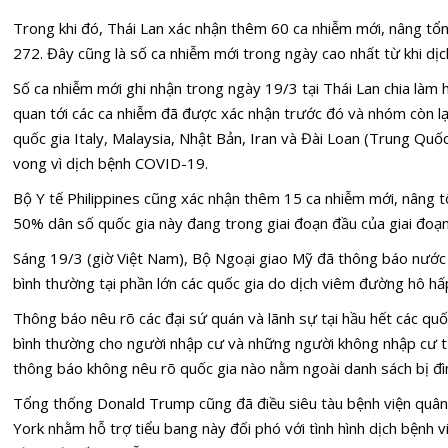
Trong khi đó, Thái Lan xác nhận thêm 60 ca nhiễm mới, nâng tổn
272. Đây cũng là số ca nhiễm mới trong ngày cao nhất từ khi dịch
Số ca nhiễm mới ghi nhận trong ngày 19/3 tại Thái Lan chia làm
quan tới các ca nhiễm đã được xác nhận trước đó và nhóm còn lạ
quốc gia Italy, Malaysia, Nhật Bản, Iran và Đài Loan (Trung Quốc
vong vì dịch bệnh COVID-19.
Bộ Y tế Philippines cũng xác nhận thêm 15 ca nhiễm mới, nâng t
50% dân số quốc gia này đang trong giai đoạn đầu của giai đoạn 
Sáng 19/3 (giờ Việt Nam), Bộ Ngoại giao Mỹ đã thông báo nước n
bình thường tại phần lớn các quốc gia do dịch viêm đường hô h
Thông báo nêu rõ các đại sứ quán và lãnh sự tại hầu hết các quố
bình thường cho người nhập cư và những người không nhập cư từ
thông báo không nêu rõ quốc gia nào nằm ngoài danh sách bị đìn
Tổng thống Donald Trump cũng đã điều siêu tàu bệnh viện quâ
York nhằm hỗ trợ tiểu bang này đối phó với tình hình dịch bện