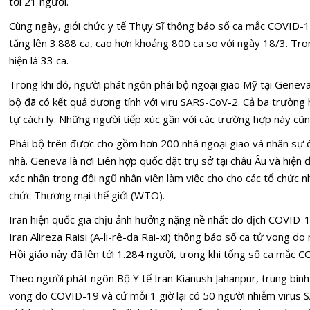
tới 21 người.
Cùng ngày, giới chức y tế Thụy Sĩ thông báo số ca mắc COVID-1
tăng lên 3.888 ca, cao hơn khoảng 800 ca so với ngày 18/3. Tro
hiện là 33 ca.
Trong khi đó, người phát ngôn phái bộ ngoại giao Mỹ tại Geneva 
bộ đã có kết quả dương tính với viru SARS-CoV-2. Cả ba trường 
tự cách ly. Những người tiếp xúc gần với các trường hợp này cũn
Phái bộ trên được cho gồm hơn 200 nhà ngoại giao và nhân sự đị
nhà. Geneva là nơi Liên hợp quốc đặt trụ sở tại châu Âu và hiệ
xác nhận trong đội ngũ nhân viên làm việc cho cho các tổ chức 
chức Thương mại thế giới (WTO).
Iran hiện quốc gia chịu ảnh hưởng nặng nề nhất do dịch COVID-
Iran Alireza Raisi (A-li-rê-da Rai-xi) thông báo số ca tử vong d
Hồi giáo này đã lên tới 1.284 người, trong khi tổng số ca mắc 
Theo người phát ngôn Bộ Y tế Iran Kianush Jahanpur, trung bình 
vong do COVID-19 và cứ mỗi 1 giờ lại có 50 người nhiễm virus S