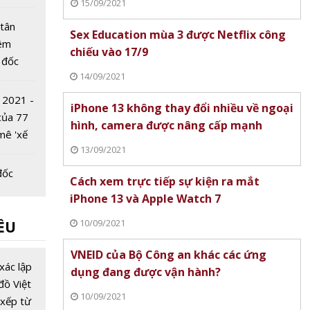
15/09/2021
tân
Sex Education mùa 3 được Netflix công
iêm
chiếu vào 17/9
 đốc
14/09/2021
iettel
hắng
 2021 -
iPhone 13 không thay đổi nhiều về ngoại
 của 77
hình, camera được nâng cấp mạnh
mê 'xế
13/09/2021
đốc
Cách xem trực tiếp sự kiện ra mắt
nh Thái
iPhone 13 và Apple Watch 7
ược bổ
10/09/2021
ỀU
?
 Tỉnh uỷ
VNEID của Bộ Công an khác các ứng
mới
xác lập
dụng đang được vận hành?
iệm là
đồ Việt
10/09/2021
xếp từ