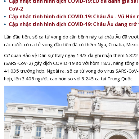
Cập nhật tình hình dịch COVID-19: EU đã đánh giá s
CoV-2
Cập nhật tình hình dịch COVID-19: Châu Âu - Vũ Hán 
Cập nhật tình hình dịch COVID-19: Châu Âu đang trở 
Lần đầu tiên, số ca tử vong do căn bệnh này tại châu Âu đã vượ
các nước có ca tử vong đầu tiên đã có thêm Nga, Croatia, Mexic
Cơ quan Bảo vệ Dân sự Italy ngày 19/3 đã ghi nhận thêm 5.322 
(SARS-CoV-2) gây dịch COVID-19 so với hôm 18/3, nâng tổng s
41.035 trường hợp. Ngoài ra, số ca tử vong do virus SARS-CoV-
hợp, lên 3.405 người, cao hơn so với 3.245 ca tại Trung Quốc.