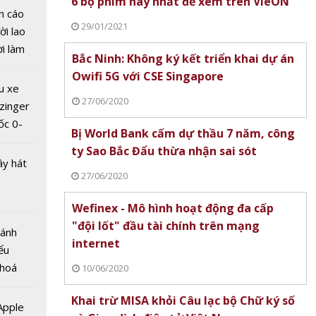
6 bộ phim hay nhất để xem trên VieON
bước
n cáo
kỷ
29/01/2021
ời lao
thuật
ời làm
Bắc Ninh: Không ký kết triển khai dự án
i bán
Owifi 5G với CSE Singapore
hu dịch
u xe
ịch
27/06/2020
zinger
ốc 0-
Bị World Bank cấm dự thầu 7 năm, công
hưa tới
ty Sao Bắc Đẩu thừa nhận sai sót
ây hát
27/06/2020
Wefinex - Mô hình hoạt động đa cấp
"đội lốt" đầu tài chính trên mạng
đấu đến
Bánh
internet
dịch vụ
ểu
 điện
 hoá
10/06/2020
ASEAN
 nhiều
Khai trừ MISA khỏi Câu lạc bộ Chữ ký số
về nguồn
 Apple