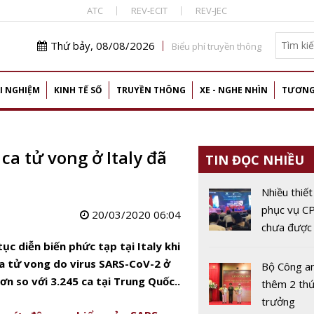
ATC
REV-ECIT
REV-JEC
Thứ bảy, 08/08/2026
Biểu phí truyền thông
I NGHIỆM
KINH TẾ SỐ
TRUYỀN THÔNG
XE - NGHE NHÌN
TƯƠNG
ca tử vong ở Italy đã
TIN ĐỌC NHIỀU
Nhiều thiết 
phục vụ 
20/03/2020 06:04
chưa được
giá ATTT
ục diễn biến phức tạp tại Italy khi
ca tử vong do virus SARS-CoV-2 ở
Bộ Công a
ơn so với 3.245 ca tại Trung Quốc..
thêm 2 th
trưởng