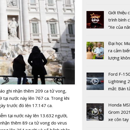
nhiều xe ô 
năm 2022
Giới thiệu
trình bình 
“Xe của n
2022"
Tân Tổng 
Đại học Mi
đốc Kho b
ra cảm biế
nước Trần 
lượng khôn
ai?
phát hiện 
19
Ford F-15
Lightning 
mắt: Bán t
 báo ghi nhận thêm 209 ca tử vong,
điện giá kh
tại nước này lên 767 ca. Trong khi
chưa đến 4
Honda MS
ày trước đó lên 17.147 ca.
USD
Grom 202
ễm tại nước này lên 13.632 người,
Các Bộ tr
xe côn tay
i nhận thêm 89 ca tử vong do virus
ITU: “Covi
bản đường
vong lên 264 người và số bệnh nhân