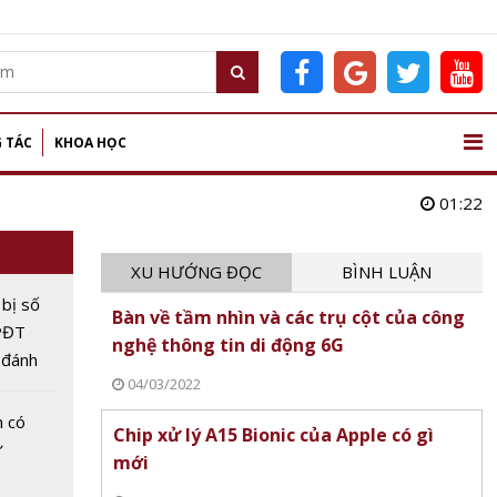
 TÁC
KHOA HỌC
01:22
XU HƯỚNG ĐỌC
BÌNH LUẬN
bị số
Bàn về tầm nhìn và các trụ cột của công
CPĐT
nghệ thông tin di động 6G
 đánh
04/03/2022
n có
Chip xử lý A15 Bionic của Apple có gì
ứ
mới