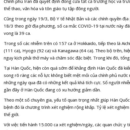
Chính phủ Iran đã quyết định đóng cửa tất cả trường học và trư
thể thao, văn hóa và tôn giáo tụ tập đông người.
Cũng trong ngày 19/3, Bộ Y tế Nhật Bản và các chính quyền địa 
18/3 theo giờ địa phương, số ca mắc COVID-19 tại nước này đã t
vong là 39 ca.
Trong số các nhiễm trên có 157 ca ở Hokkaido, tiếp theo là Aich
(111 ca), Hyogo (92 ca) và Kanagawa (64 ca). Theo bộ trên, hiệ
nguy kịch phải thở máy và chăm sóc đặc biệt. Trong khi đó, tổn
Tại Hàn Quốc, hiện còn quá sớm để khẳng định Hàn Quốc đã ki
song rõ ràng các nỗ lực không biết mệt mỏi của chính phủ nước 
những ngày qua đã có những kết quả khá tích cực. Số người nh
gần đây ở Hàn Quốc đang có xu hướng giảm dần.
Theo một số chuyên gia, yếu tố quan trọng nhất giúp Hàn Quốc 
bệnh đó là chương trình xét nghiệm rộng khắp. Tỷ lệ xét nghiệm
thế giới.
Với việc tiến hành 15.000 ca xét nghiệm/ngày, các quan chức y