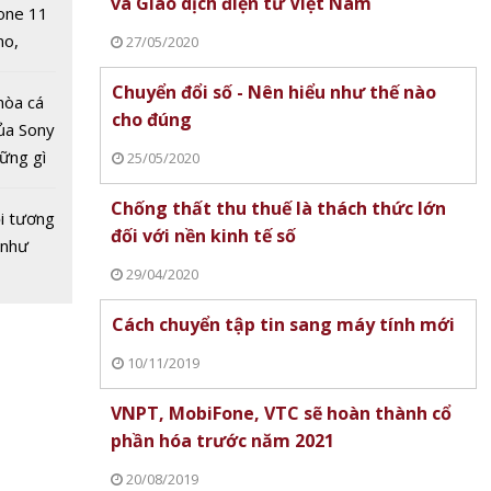
và Giao dịch điện tử Việt Nam
one 11
no,
27/05/2020
 Mỹ
Chuyển đổi số - Nên hiểu như thế nào
hòa cá
cho đúng
ủa Sony
hững gì
25/05/2020
 sống
iFone,
Chống thất thu thuế là thách thức lớn
ùa hè
i tương
àn
đối với nền kinh tế số
 như
hần hóa
29/04/2020
 2021
Cách chuyển tập tin sang máy tính mới
10/11/2019
VNPT, MobiFone, VTC sẽ hoàn thành cổ
phần hóa trước năm 2021
20/08/2019