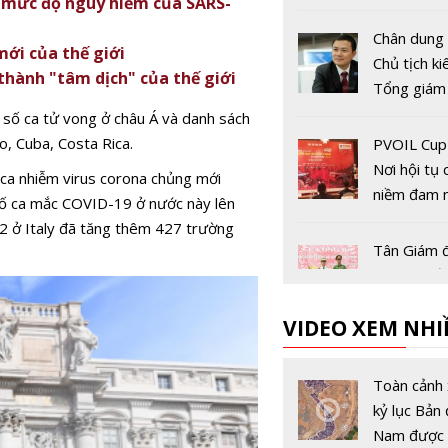
ai mức độ nguy hiểm của SARS-
Chân dung 
mới của thế giới
Chủ tịch k
thành "tâm dịch" của thế giới
Tổng giám
Tập đoàn V
t số ca tử vong ở châu Á và danh sách
Tào Đức T
o, Cuba, Costa Rica.
PVOIL Cup
Nơi hội tụ
ca nhiễm virus corona chủng mới
niềm đam 
ố ca mắc COVID-19 ở nước này lên
cưng'
2 ở Italy đã tăng thêm 427 trường
Tân Giám 
Công an tỉ
Bình mới đ
VIDEO XEM NHI
nhiệm là ai
Tân Bí thư
Cao Bằng 
Toàn cảnh 
được bổ nh
kỷ lục Bản 
ai?
Nam được 