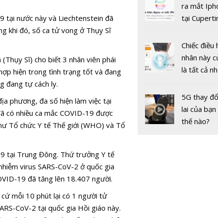
gốc
ra mắt Iph
9 tại nước này và Liechtenstein đã
tại Cuperti
ng khi đó, số ca tử vong ở Thụy Sĩ
California,
Chiếc điều 
nhân này c
(Thụy Sĩ) cho biết 3 nhân viên phái
là tất cả n
hợp hiện trong tình trạng tốt và đang
bạn cần để
g đang tự cách ly.
VNPT, Mob
sót qua m
5G thay đổ
a phương, đa số hiện làm việc tại
VTC sẽ ho
nóng nực
lai của bạn
n đã có nhiều ca mắc COVID-19 được
thành cổ p
thế nào?
như Tổ chức Y tế Thế giới (WHO) và Tổ
trước năm
19 tại Trung Đông. Thứ trưởng Y tế
o nhiễm virus SARS-CoV-2 ở quốc gia
COVID-19 đã tăng lên 18.407 người.
cứ mỗi 10 phút lại có 1 người tử
ARS-CoV-2 tại quốc gia Hồi giáo này.