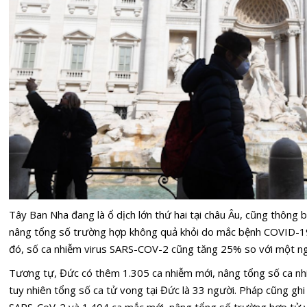
Tây Ban Nha đang là ổ dịch lớn thứ hai tại châu Âu, cũng thông
nâng tổng số trường hợp không quả khỏi do mắc bệnh COVID-19 
đó, số ca nhiễm virus SARS-COV-2 cũng tăng 25% so với một ng
Tương tự, Đức có thêm 1.305 ca nhiễm mới, nâng tổng số ca nhi
tuy nhiên tổng số ca tử vong tại Đức là 33 người. Pháp cũng gh
SARS-CoV-2 và 1.404 ca mắc mới, nâng tổng số trường hợp tử 