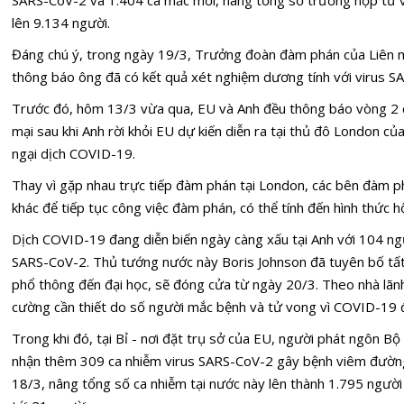
lên 9.134 người.
Đáng chú ý, trong ngày 19/3, Trưởng đoàn đàm phán của Liên m
thông báo ông đã có kết quả xét nghiệm dương tính với virus S
Trước đó, hôm 13/3 vừa qua, EU và Anh đều thông báo vòng 2
mại sau khi Anh rời khỏi EU dự kiến diễn ra tại thủ đô London củ
ngại dịch COVID-19.
Thay vì gặp nhau trực tiếp đàm phán tại London, các bên đàm ph
khác để tiếp tục công việc đàm phán, có thể tính đến hình thức hộ
Dịch COVID-19 đang diễn biến ngày càng xấu tại Anh với 104 ng
SARS-CoV-2. Thủ tướng nước này Boris Johnson đã tuyên bố tất 
phổ thông đến đại học, sẽ đóng cửa từ ngày 20/3. Theo nhà lãnh
cường cần thiết do số người mắc bệnh và tử vong vì COVID-19 
Trong khi đó, tại Bỉ - nơi đặt trụ sở của EU, người phát ngôn Bộ
nhận thêm 309 ca nhiễm virus SARS-CoV-2 gây bệnh viêm đườn
18/3, nâng tổng số ca nhiễm tại nước này lên thành 1.795 người 