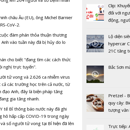
kích hoạt 
Clip: Khuyế
ngoặt cho 
đối với ngư
inh châu Âu (EU), ông Michel Barnier
nguyên kỹ 
động, ngư
ARS-CoV-2.
số”
việc, ngườ
hàng tại k
 cuộc đàm phán thỏa thuận thương
Lộ diện siê
vụ trong d
a Anh vào tuần này đã bị hủy do lo
hypercar C
Covid-19
21C tăng t
100km/h c
án cho biết "đang tìm các cách thức
2 giây
i nghị trực tuyến".
Bắc Sơn m
ười tử vong và 2.626 ca nhiễm virus
cả các trường học trên cả nước, từ
 đạo Anh, đây là biện pháp tăng
EVN phấn 
Pretzel - 
đang gia tăng nhanh.
năm 2025 
quy cây: Bi
khách hàng
 Y tế Bỉ thông báo nước này đã ghi
tượng văn
đạt nhóm 
g hô hấp cấp COVID-19 trong ngày
châu Âu với
3
và số người tử vong tại Bỉ hiện đã lên
tranh cãi 
Trực tiếp: