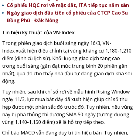
Cổ phiếu HQC rơi về mặt đất, ITA tiếp tục nằm sàn
Ngày giao dịch đầu tiên cổ phiếu của CTCP Cao Su
Đồng Phú - Đắk Nông
Tín hiệu kỹ thuật của VN-Index
Trong phiên giao dịch buổi sáng ngày 16/3,
VN-
Index
xuất hiện điều chỉnh tại vùng kháng cự 1,180-1,210
điểm (đỉnh cũ lịch sử). Khối lượng giao dịch tăng cao
trong buổi sáng (gần đạt mức trung bình 20 phiên gần
nhất), qua đó cho thấy nhà đầu tư đang giao dịch khá sôi
động.
Tuy nhiên, sau khi chỉ số rơi về mẫu hình Rising Window
ngày 11/3, lực mua bắt đáy đã xuất hiện giúp chỉ số thu
hẹp được một phần sắc đỏ trước đó. Tuy nhiên, nếu vùng
này bị phá thủng thì đường
SMA 50
ngày (tương đương
vùng 1,140-1,150 điểm) sẽ là hỗ trợ tiếp theo.
Chỉ báo MACD vẫn đang duy trì tín hiệu bán. Tuy nhiên,