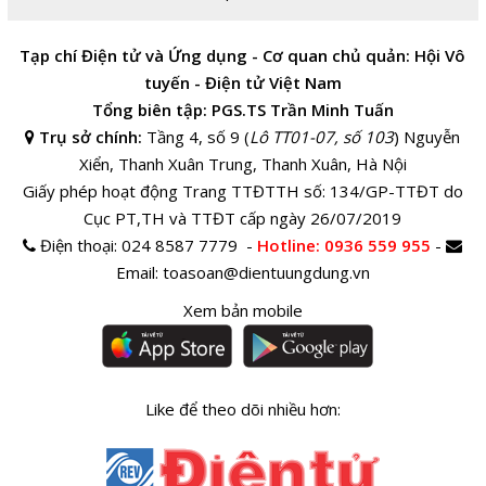
Tạp chí Điện tử và Ứng dụng - Cơ quan chủ quản: Hội Vô
tuyến - Điện tử Việt Nam
Tổng biên tập: PGS.TS Trần Minh Tuấn
Trụ sở chính:
Tầng 4, số 9 (
Lô TT01-07, số 103
) Nguyễn
Xiển, Thanh Xuân Trung, Thanh Xuân, Hà Nội
Giấy phép hoạt động Trang TTĐTTH số: 134/GP-TTĐT do
Cục PT,TH và TTĐT cấp ngày 26/07/2019
Điện thoại:
024 8587 7779 -
Hotline
: 0936 559 955
-
Email:
toasoan@dientuungdung.vn
Xem bản mobile
Like để theo dõi nhiều hơn: