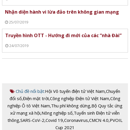
Nhận diện hành vi lừa đảo trên không gian mạng
25/07/2019
Truyền hình OTT - Hướng đi mới của các “nhà Đài”
24/07/2019
Chủ đề nổi bật:
Hội Vô tuyến điện tử Việt Nam
,
Chuyển
đổi số
,
Điện mặt trời
,
Công nghiệp Điện tử Việt Nam
,
Công
nghiệp Ô tô Việt Nam
,
Thu phí không dừng
,
Bộ Quy tắc ứng
xử mạng xã hội
,
Nông nghiệp số
,
Tuyển sinh Điện tử viễn
thông
,
SARS-CoV-2
,
Covid 19
,
Coronavirus
,
CMCN 4.0
,
PVOIL
Cup 2021