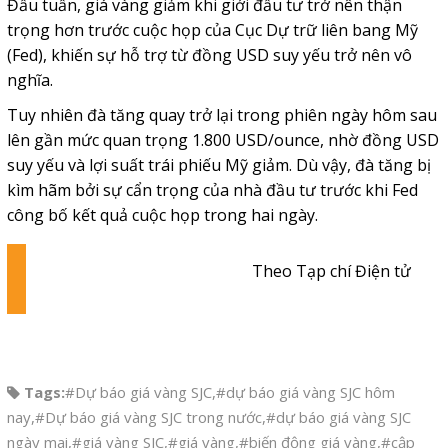
Đầu tuần, giá vàng giảm khi giới đầu tư trở nên thận
trọng hơn trước cuộc họp của Cục Dự trữ liên bang Mỹ
(Fed), khiến sự hỗ trợ từ đồng USD suy yếu trở nên vô
nghĩa.
Tuy nhiên đà tăng quay trở lại trong phiên ngày hôm sau
lên gần mức quan trọng 1.800 USD/ounce, nhờ đồng USD
suy yếu và lợi suất trái phiếu Mỹ giảm. Dù vậy, đà tăng bị
kìm hãm bởi sự cẩn trọng của nhà đầu tư trước khi Fed
công bố kết quả cuộc họp trong hai ngày.
Theo Tạp chí Điện tử
Tags:
#Dự báo giá vàng SJC
,
#dự báo giá vàng SJC hôm
nay
,
#Dự báo giá vàng SJC trong nước
,
#dự báo giá vàng SJC
ngày mai
,
#giá vàng SJC
,
#giá vàng
,
#biến động giá vàng
,
#cập