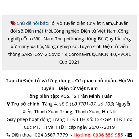
Chủ đề nổi bật:
Hội Vô tuyến điện tử Việt Nam
,
Chuyển
đổi số
,
Điện mặt trời
,
Công nghiệp Điện tử Việt Nam
,
Công
nghiệp Ô tô Việt Nam
,
Thu phí không dừng
,
Bộ Quy tắc ứng
xử mạng xã hội
,
Nông nghiệp số
,
Tuyển sinh Điện tử viễn
thông
,
SARS-CoV-2
,
Covid 19
,
Coronavirus
,
CMCN 4.0
,
PVOIL
Cup 2021
Tạp chí Điện tử và Ứng dụng - Cơ quan chủ quản: Hội Vô
tuyến - Điện tử Việt Nam
Tổng biên tập: PGS.TS Trần Minh Tuấn
Trụ sở chính:
Tầng 4, số 9 (
Lô TT01-07, số 103
) Nguyễn
Xiển, Thanh Xuân Trung, Thanh Xuân, Hà Nội
Giấy phép hoạt động Trang TTĐTTH số: 134/GP-TTĐT do
Cục PT,TH và TTĐT cấp ngày 26/07/2019
Điện thoại:
024 8587 7779 -
Hotline
: 0936 559 955
-