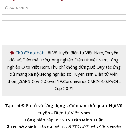
24/07/2019
Chủ đề nổi bật:
Hội Vô tuyến điện tử Việt Nam
,
Chuyển
đổi số
,
Điện mặt trời
,
Công nghiệp Điện tử Việt Nam
,
Công
nghiệp Ô tô Việt Nam
,
Thu phí không dừng
,
Bộ Quy tắc ứng
xử mạng xã hội
,
Nông nghiệp số
,
Tuyển sinh Điện tử viễn
thông
,
SARS-CoV-2
,
Covid 19
,
Coronavirus
,
CMCN 4.0
,
PVOIL
Cup 2021
Tạp chí Điện tử và Ứng dụng - Cơ quan chủ quản: Hội Vô
tuyến - Điện tử Việt Nam
Tổng biên tập: PGS.TS Trần Minh Tuấn
Trụ sở chính:
Tầng 4, số 9 (
Lô TT01-07, số 103
) Nguyễn