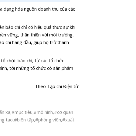
đa dạng hóa nguồn doanh thu của các
ên báo chí chỉ có hiệu quả thực sự khi
 bền vững, thân thiện với môi trường,
o chí hàng đầu, giúp họ trở thành
tổ chức báo chí, từ các tổ chức
hình, tới những tổ chức có sản phẩm
Theo Tạp chí Điện tử
ấn xã
,
#mục tiêu
,
#mô hình
,
#cơ quan
ng tạo
,
#biên tập
,
#phóng viên
,
#xuất