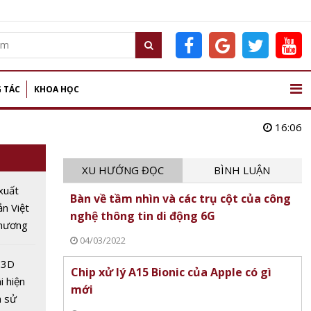
 TÁC
KHOA HỌC
16:06
XU HƯỚNG ĐỌC
BÌNH LUẬN
xuất
Bàn về tầm nhìn và các trụ cột của công
ản Việt
nghệ thông tin di động 6G
hương
04/03/2022
: Cơ hội
hức
 3D
Chip xử lý A15 Bionic của Apple có gì
i hiện
mới
h sử