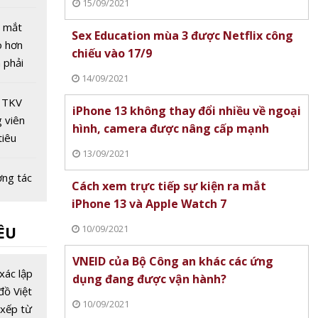
15/09/2021
&TT
 mắt
Sex Education mùa 3 được Netflix công
o hơn
chiếu vào 17/9
 phải
14/09/2021
 rong
 TKV
iPhone 13 không thay đổi nhiều về ngoại
 viên
hình, camera được nâng cấp mạnh
tiêu
13/09/2021
han
ng
ơng tác
Cách xem trực tiếp sự kiện ra mắt
y trong
iPhone 13 và Apple Watch 7
ỷ nguyên
10/09/2021
ỀU
 pháp
VNEID của Bộ Công an khác các ứng
đón
xác lập
dụng đang được vận hành?
và
đồ Việt
10/09/2021
u không
xếp từ