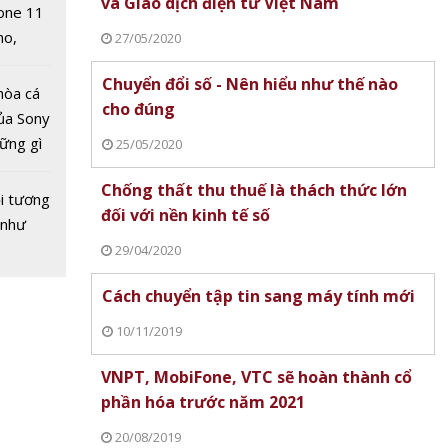
và Giao dịch điện tử Việt Nam
one 11
no,
27/05/2020
 Mỹ
Chuyển đổi số - Nên hiểu như thế nào
hòa cá
cho đúng
ủa Sony
hững gì
25/05/2020
 sống
Chống thất thu thuế là thách thức lớn
ùa hè
i tương
đối với nền kinh tế số
 như
29/04/2020
Cách chuyển tập tin sang máy tính mới
10/11/2019
VNPT, MobiFone, VTC sẽ hoàn thành cổ
phần hóa trước năm 2021
20/08/2019