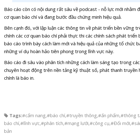
Báo cáo còn có nội dung rất sâu về podcast - nỗ lực mới nhằm 
cơ quan báo chí và đang bước đầu chứng minh hiệu quả.
Bên cạnh đó, với lập luận các thông tin về phát triển bền vững tr
chính các cơ quan báo chí phải thực thi các chính sách phát triển
báo cáo trình bày cách làm mới và hiệu quả của những tổ chức bá
những ví dụ hoàn hảo tiên phong trong lĩnh vực này.
Báo cáo đi sâu vào phân tích những cách làm sáng tạo trong các 
chuyên hoạt động trên nền tảng kỹ thuật số, phát thanh truyền 
chính là báo in.
Tags:
#cẩm nang
,
#báo chí
,
#truyền thông
,
#ấn phẩm
,
#thông t
báo chí
,
#lĩnh vực
,
#phân tích
,
#mạng lưới
,
#công cụ
,
#Đổi mới
,
#sá
bản