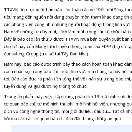
TTXVN tiếp tục xuất bản báo cáo toàn cầu về "Đổi mới Sáng tạ
tiêu mang đến nguồn nội dung chuyên môn tham khảo đáng tin cậ
các phóng viên cũng như những người hoạt động trong lĩnh vực 
Nam về những tư duy mới, cách làm mới trong các tổ chức báo chí 
Đây là báo cáo lần thứ 3 được TTXVN mua bản quyền xuất bản t
cho tới nay của Mạng lưới truyền thông toàn cầu FIPP (trụ sở tạ
Consulting Group (trụ sở tại Tây Ban Nha).
Năm nay, báo cáo được trình bày theo cách hoàn toàn khác: dàn
cạnh nhân sự trong báo chí - một lĩnh vực mà chúng ta hay nói là
tới. Báo cáo đưa ra phân tích tổng thể về nhân sự trong báo chí,
tuyển dụng và giữ được họ trong tổ chức.
Trong ấn phẩm này, việc tập trung phân tích 13 mô hình kinh doa
cơ quan báo chí, từ mô hình thu phí, mô hình hội viên, nhượng 
dịch vụ công nghệ thông tin, môi giới dữ liệu, đầu tư.... Tất cả 
hỏi mà các các cơ quan báo chí đâu đầu trong thời gian qua.