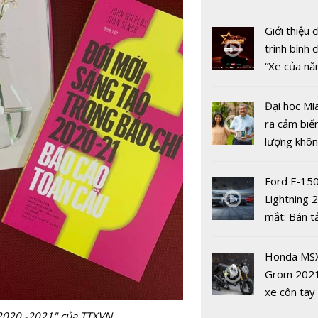
sớm thoả 
nhiều xe ô 
với truyền
năm 2022
Giới thiệu
Australia
trình bình 
“Xe của n
2022"
Đại học Mi
ra cảm biế
lượng khôn
phát hiện 
19
Ford F-15
Lightning 
Tin giả tro
mắt: Bán t
nguyên số 
điện giá kh
những cơ c
chưa đến 4
Honda MS
thù kiểm s
USD
Grom 202
kiểm chứn
xe côn tay
bản đường
2020 -2021" của TTXVN.