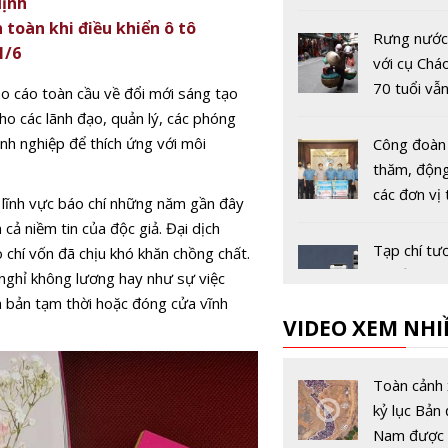
định
ngành TT
toàn khi điều khiển ô tô
Rưng nước
1/6
với cụ Chá
70 tuổi vẫn
 cáo toàn cầu về đổi mới sáng tạo
gánh hàng
cho các lãnh đạo, quản lý, các phóng
mưu sinh
nh nghiệp để thích ứng với môi
Công đoàn
thăm, động
các đơn vị 
 lĩnh vực báo chí những năm gần đây
biểu của T
cả niềm tin của độc giả. Đại dịch
Mông Dươ
Tạp chí tư
chí vốn đã chịu khó khăn chồng chất.
ý tưởng ha
 nghỉ không lương hay như sự việc
thời đại k
h bản tạm thời hoặc đóng cửa vĩnh
VIDEO XEM NHI
số
Nhiều biện
mạnh chờ 
Toàn cảnh 
Facebook 
kỷ lục Bản 
Google nế
Nam được 