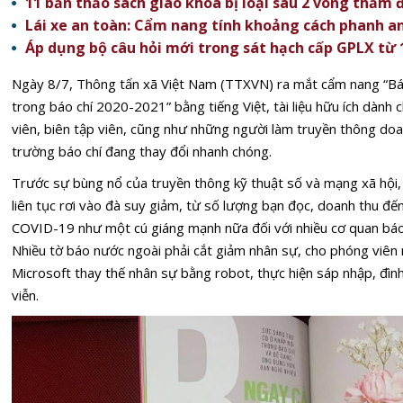
11 bản thảo sách giáo khoa bị loại sau 2 vòng thẩm 
Lái xe an toàn: Cẩm nang tính khoảng cách phanh an 
Áp dụng bộ câu hỏi mới trong sát hạch cấp GPLX từ 
Ngày 8/7, Thông tấn xã Việt Nam (TTXVN) ra mắt cẩm nang “Báo
trong báo chí 2020-2021” bằng tiếng Việt, tài liệu hữu ích dành 
viên, biên tập viên, cũng như những người làm truyền thông doa
trường báo chí đang thay đổi nhanh chóng.
Trước sự bùng nổ của truyền thông kỹ thuật số và mạng xã hội,
liên tục rơi vào đà suy giảm, từ số lượng bạn đọc, doanh thu đến 
COVID-19 như một cú giáng mạnh nữa đối với nhiều cơ quan báo 
Nhiều tờ báo nước ngoài phải cắt giảm nhân sự, cho phóng viên
Microsoft thay thế nhân sự bằng robot, thực hiện sáp nhập, đìn
viễn.