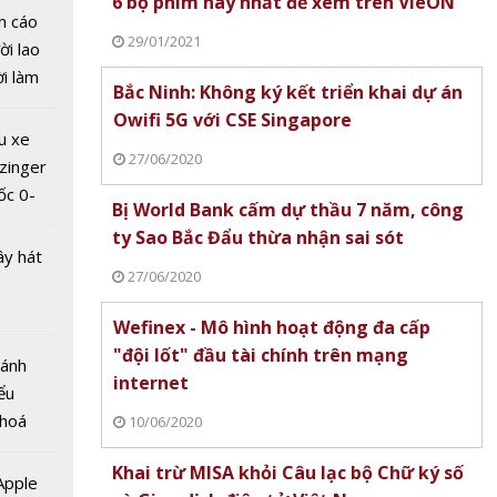
6 bộ phim hay nhất để xem trên VieON
n cáo
29/01/2021
ời lao
ời làm
Bắc Ninh: Không ký kết triển khai dự án
i bán
Owifi 5G với CSE Singapore
hu dịch
u xe
ịch
27/06/2020
zinger
ốc 0-
Bị World Bank cấm dự thầu 7 năm, công
hưa tới
í toàn
ty Sao Bắc Đẩu thừa nhận sai sót
ây hát
về
27/06/2020
chính
Wefinex - Mô hình hoạt động đa cấp
"đội lốt" đầu tài chính trên mạng
Bánh
internet
ểu
 hoá
10/06/2020
 nhiều
Khai trừ MISA khỏi Câu lạc bộ Chữ ký số
về nguồn
 Apple