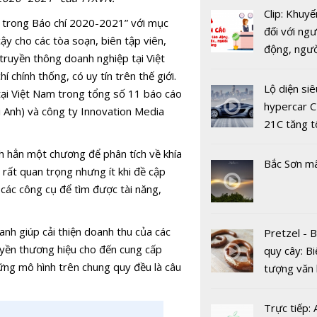
Clip: Khuyế
o trong Báo chí 2020-2021” với mục
đối với ngư
y cho các tòa soạn, biên tập viên,
động, ngư
truyền thông doanh nghiệp tại Việt
việc, ngườ
chính thống, có uy tín trên thế giới.
hàng tại k
Lộ diện siê
ại Việt Nam trong tổng số 11 báo cáo
vụ trong d
hypercar C
i Anh) và công ty Innovation Media
Covid-19
21C tăng t
100km/h c
Giải báo ch
h hẳn một chương để phân tích về khía
2 giây
Bắc Sơn m
quốc viết 
 rất quan trọng nhưng ít khi đề cập
ngành Tài 
 các công cụ để tìm được tài năng,
nh giúp cải thiện doanh thu của các
Pretzel - 
quyền thương hiệu cho đến cung cấp
quy cây: Bi
những mô hình trên chung quy đều là câu
tượng văn
châu Âu với
tranh cãi 
Trực tiếp: