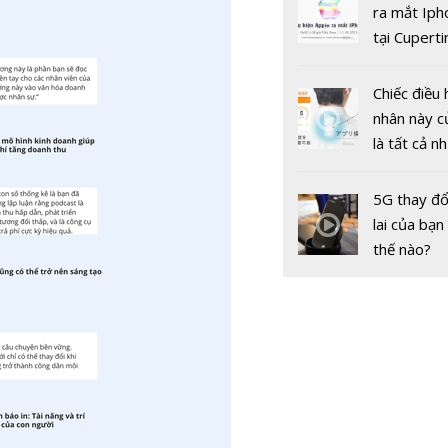
gốc
ra mắt Iph
tại Cuperti
California,
Chiếc điều 
nhân này c
là tất cả n
bạn cần để
sót qua m
5G thay đổ
nóng nực
lai của bạn
thế nào?