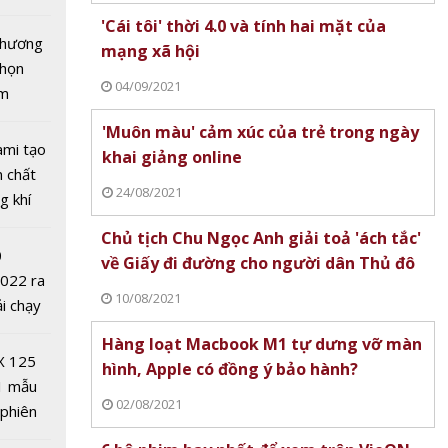
thuận
tô nhất
'Cái tôi' thời 4.0 và tính hai mặt của
 thông
 chương
mạng xã hội
chọn
04/09/2021
ăm
'Muôn màu' cảm xúc của trẻ trong ngày
ami tạo
khai giảng online
n chất
24/08/2021
g khí
Covid-
Chủ tịch Chu Ngọc Anh giải toả 'ách tắc'
0
về Giấy đi đường cho người dân Thủ đô
2022 ra
ng kỷ
10/08/2021
ải chạy
cần có
ởi điểm
Hàng loạt Macbook M1 tự dưng vỡ màn
hế đặc
0 nghìn
X 125
hình, Apple có đồng ý bảo hành?
oát,
1 mẫu
g
02/08/2021
 phiên
 đua