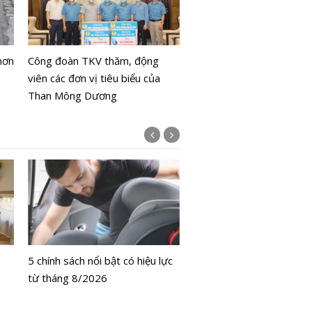
Tạp chí tương tác ý tưở
trong thời đại kỷ nguyên
hơn
Công đoàn TKV thăm, động
viên các đơn vị tiêu biểu của
Than Mông Dương
Bộ Y tế chưa cấp phép l
bằng tế bào gốc người
5 chính sách nổi bật có hiệu lực
từ tháng 8/2026