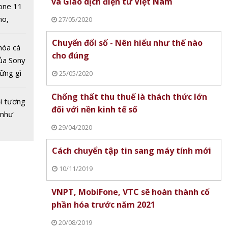
và Giao dịch điện tử Việt Nam
one 11
no,
27/05/2020
 Mỹ
Chuyển đổi số - Nên hiểu như thế nào
hòa cá
cho đúng
ủa Sony
hững gì
25/05/2020
 sống
Chống thất thu thuế là thách thức lớn
ùa hè
i tương
hất
đối với nền kinh tế số
 như
 tin di
29/04/2020
Cách chuyển tập tin sang máy tính mới
10/11/2019
VNPT, MobiFone, VTC sẽ hoàn thành cổ
phần hóa trước năm 2021
20/08/2019