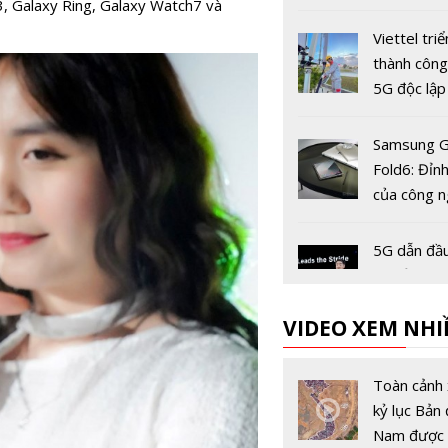
, Galaxy Ring, Galaxy Watch7 và
dùng còn 2
trước ngày
Viettel triể
khóa chiều 
thành côn
5G độc lập
tiên tại Vi
Samsung G
Fold6: Đỉn
của công 
màn hình 
5G dẫn đầu
bộ của tươ
công nghệ
VIDEO XEM NHI
Viettel đứ
thương hiệ
Toàn cảnh 
thông ĐNA 
kỷ lục Bản 
trị đạt 5,8
Nam được 