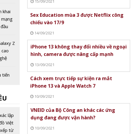
15/09/2021
 tuần
 bị
n khai
Sex Education mùa 3 được Netflix công
gọi
g mạng
chiếu vào 17/9
 đầu
14/09/2021
ệt Nam
alaxy Z
iPhone 13 không thay đổi nhiều về ngoại
h cao
hình, camera được nâng cấp mạnh
nghệ
13/09/2021
gập
 tiến
Cách xem trực tiếp sự kiện ra mắt
ng lai
iPhone 13 và Apple Watch 7
 số
10/09/2021
ỀU
ng đầu
VNEID của Bộ Công an khác các ứng
u viễn
xác lập
dụng đang được vận hành?
với giá
đồ Việt
10/09/2021
 tỷ USD,
xếp từ