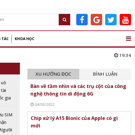
 TÁC
KHOA HỌC
19:34
XU HƯỚNG ĐỌC
BÌNH LUẬN
 vô
Bàn về tầm nhìn và các trụ cột của công
 tài
nghệ thông tin di động 6G
c gia
04/03/2022
 trong
ệu SIM
Chip xử lý A15 Bionic của Apple có gì
hận
mới
 Người