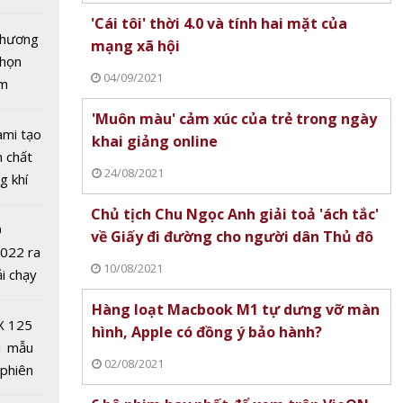
tô nhất
'Cái tôi' thời 4.0 và tính hai mặt của
 chương
mạng xã hội
chọn
04/09/2021
ăm
'Muôn màu' cảm xúc của trẻ trong ngày
ami tạo
khai giảng online
n chất
24/08/2021
g khí
Covid-
es lĩnh
Chủ tịch Chu Ngọc Anh giải toả 'ách tắc'
0
ong
về Giấy đi đường cho người dân Thủ đô
2022 ra
 thử
10/08/2021
ải chạy
ủa thế
ởi điểm
Hàng loạt Macbook M1 tự dưng vỡ màn
0 nghìn
X 125
hình, Apple có đồng ý bảo hành?
1 mẫu
02/08/2021
 phiên
mới cho
 đua