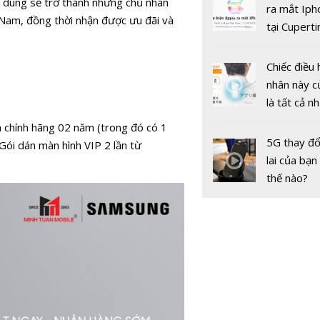
i dùng sẽ trở thành những chủ nhân
gốc
ra mắt Iph
t Nam, đồng thời nhận được ưu đãi và
tại Cuperti
California,
Chiếc điều 
nhân này c
là tất cả n
bạn cần để
h chính hãng 02 năm (trong đó có 1
sót qua m
5G thay đổ
ói dán màn hình VIP 2 lần từ
Nâng cao c
nóng nực
lai của bạn
lượng thông
thế nào?
động