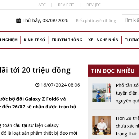
ATC
REV-ECIT
REV-JEC
Thứ bảy, 08/08/2026
Biểu phí truyền thông
I NGHIỆM
KINH TẾ SỐ
TRUYỀN THÔNG
XE - NGHE NHÌN
TƯƠNG
ãi tới 20 triệu đồng
TIN ĐỌC NHIỀU
16/07/2024 08:06
Phổ tần số
tuyến điện,
ước bộ đôi Galaxy Z Fold6 và
nguyên quố
ay đến 26/07 sẽ nhận được trọn bộ
chiến lược
kinh tế số
Hơn 28 tri
toàn cầu tại sự kiện Galaxy
chưa xác n
đó là loạt sản phẩm thiết bị đeo mới
trạng thái: