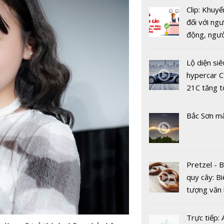
chăm sóc 
Clip: Khuyế
hàng từ tổ
đối với ngư
tự động t
động, ngư
tác bằng g
việc, ngườ
nói.
hàng tại k
Lộ diện siê
vụ trong d
hypercar C
Covid-19
21C tăng t
100km/h c
2 giây
Bắc Sơn m
Pretzel - 
5G mang lại
quy cây: Bi
300 triệu 
tượng văn
năm cho cá
châu Âu với
mạng Việt
tranh cãi 
Trực tiếp: