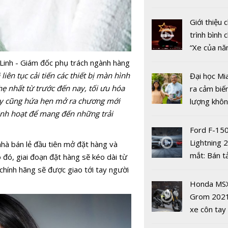
nhiều xe ô 
năm 2022
Giới thiệu
trình bình 
“Xe của n
2022"
Linh - Giám đốc phụ trách ngành hàng
iên tục cải tiến các thiết bị màn hình
Đại học Mi
 nhất từ trước đến nay, tối ưu hóa
ra cảm biế
 này cũng hứa hẹn mở ra chương mới
lượng khôn
Keysight
 linh hoạt để mang đến những trải
phát hiện 
Technologi
19
Ford F-15
ấn tiên ph
Lightning 
hà bán lẻ đầu tiên mở đặt hàng và
trong kiểm
mắt: Bán t
 đó, giai đoạn đặt hàng sẽ kéo dài từ
mạng 5G c
điện giá kh
hính hãng sẽ được giao tới tay người
giới
chưa đến 4
Honda MS
USD
Grom 202
xe côn tay
Giải pháp 
bản đường