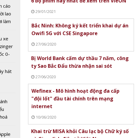
6 bộ phim hay nhất để xem trên VieON
khách
n cáo
ng đài
29/01/2021
ời lao
ương
ời làm
iọng
Bắc Ninh: Không ký kết triển khai dự án
i bán
Owifi 5G với CSE Singapore
hu dịch
u xe
ịch
27/06/2020
zinger
ốc 0-
Bị World Bank cấm dự thầu 7 năm, công
hưa tới
ty Sao Bắc Đẩu thừa nhận sai sót
ây hát
27/06/2020
Wefinex - Mô hình hoạt động đa cấp
"đội lốt" đầu tài chính trên mạng
Bánh
 giá trị
internet
ểu
USD mỗi
 hoá
10/06/2020
c nhà
 nhiều
 Nam
Khai trừ MISA khỏi Câu lạc bộ Chữ ký số
về nguồn
 Apple