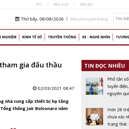
ATC
REV-ECIT
REV-JEC
Thứ bảy, 08/08/2026
Biểu phí truyền thông
I NGHIỆM
KINH TẾ SỐ
TRUYỀN THÔNG
XE - NGHE NHÌN
TƯƠNG
 tham gia đấu thầu
TIN ĐỌC NHIỀU
Phổ tần số
tuyến điện,
02/03/2021 08:47
nguyên quố
chiến lược
g nhà cung cấp thiết bị hạ tầng
kinh tế số
ấp Tổng thống Jair Bolsonaro năm
Hơn 28 tri
chưa xác n
trạng thái: