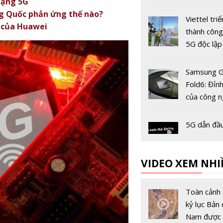
mạng 5G
dùng còn 2
ng Quốc phản ứng thế nào?
trước ngày
Viettel triể
1 của Huawei
khóa chiều 
thành côn
5G độc lập
tiên tại Vi
Samsung G
Fold6: Đỉn
của công 
màn hình 
5G dẫn đầu
bộ của tươ
công nghệ
VIDEO XEM NHI
Viettel đứ
thương hiệ
Toàn cảnh 
thông ĐNA 
kỷ lục Bản 
trị đạt 5,8
Nam được 