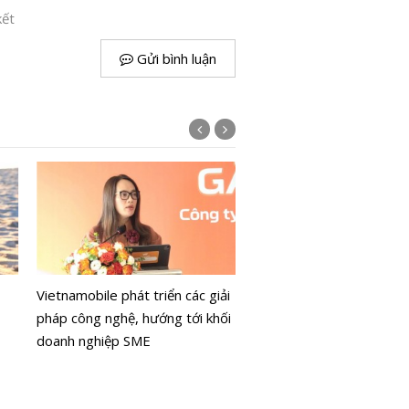
kết
Gửi bình luận
Hôm nay, những thuê ba
tiên chưa xác thực đã bị
Vietnamobile phát triển các giải
một chiều
pháp công nghệ, hướng tới khối
doanh nghiệp SME