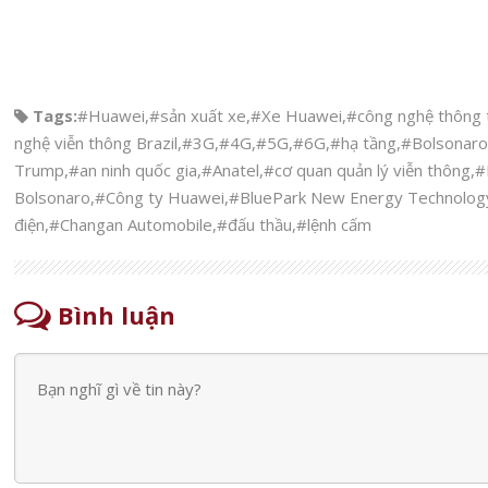
Tags:
#Huawei
,
#sản xuất xe
,
#Xe Huawei
,
#công nghệ thông t
nghệ viễn thông Brazil
,
#3G
,
#4G
,
#5G
,
#6G
,
#hạ tầng
,
#Bolsonaro
Trump
,
#an ninh quốc gia
,
#Anatel
,
#cơ quan quản lý viễn thông
,
#
Bolsonaro
,
#Công ty Huawei
,
#BluePark New Energy Technolog
điện
,
#Changan Automobile
,
#đấu thầu
,
#lệnh cấm
Bình luận