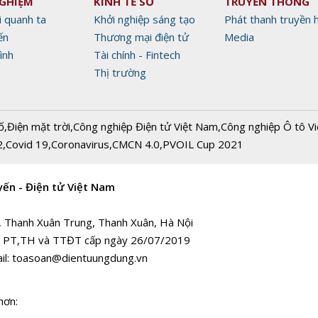
NGHIỆM
KINH TẾ SỐ
TRUYỀN THÔNG
i quanh ta
Khởi nghiệp sáng tạo
Phát thanh truyền 
ến
Thương mại điện tử
Media
ình
Tài chính - Fintech
Thị trường
ố
,
Điện mặt trời
,
Công nghiệp Điện tử Việt Nam
,
Công nghiệp Ô tô V
2
,
Covid 19
,
Coronavirus
,
CMCN 4.0
,
PVOIL Cup 2021
yến - Điện tử Việt Nam
, Thanh Xuân Trung, Thanh Xuân, Hà Nội
 PT,TH và TTĐT cấp ngày 26/07/2019
il:
toasoan@dientuungdung.vn
hơn: