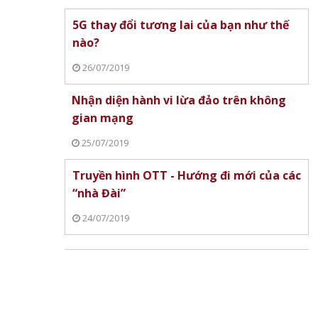
5G thay đổi tương lai của bạn như thế
nào?
26/07/2019
Nhận diện hành vi lừa đảo trên không
gian mạng
25/07/2019
Truyền hình OTT - Hướng đi mới của các
“nhà Đài”
o đầu
Thanh tra VNPT Huế 
 khóa
Meta thừa nhận sự cố
138 SIM và 17 trạm 
24/07/2019
Facebook, Messenger,
quy định
Instagram và cam kết sớm khắc
phục