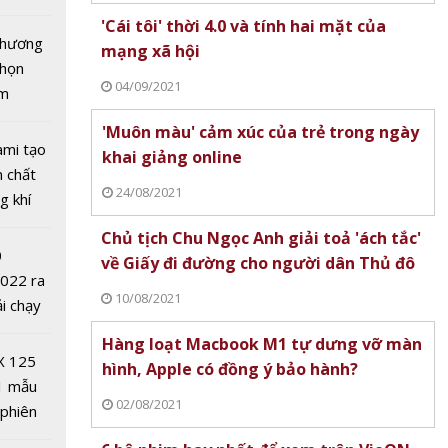
tô nhất
'Cái tôi' thời 4.0 và tính hai mặt của
 chương
mạng xã hội
chọn
04/09/2021
ăm
'Muôn màu' cảm xúc của trẻ trong ngày
ami tạo
khai giảng online
n chất
24/08/2021
g khí
Covid-
es lĩnh
Chủ tịch Chu Ngọc Anh giải toả 'ách tắc'
0
ong
về Giấy đi đường cho người dân Thủ đô
2022 ra
 thử
10/08/2021
ải chạy
ủa thế
ởi điểm
Hàng loạt Macbook M1 tự dưng vỡ màn
0 nghìn
X 125
hình, Apple có đồng ý bảo hành?
1 mẫu
02/08/2021
 phiên
mới cho
 đua