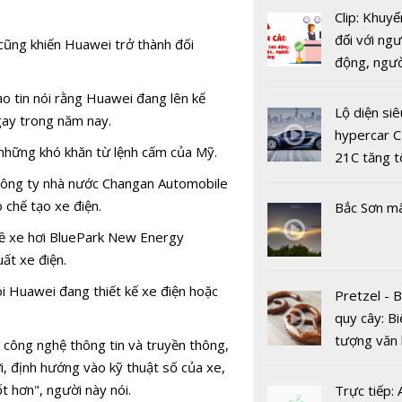
chăm sóc 
Clip: Khuyế
hàng từ tổ
đối với ngư
cũng khiến Huawei trở thành đối
tự động t
động, ngư
tác bằng g
việc, ngườ
nói.
o tin nói rằng Huawei đang lên kế
hàng tại k
Lộ diện siê
gay trong năm nay.
vụ trong d
hypercar C
Covid-19
những khó khăn từ lệnh cấm của Mỹ.
21C tăng t
100km/h c
 Công ty nhà nước Changan Automobile
2 giây
 chế tạo xe điện.
Bắc Sơn m
về xe hơi BluePark New Energy
ất xe điện.
i Huawei đang thiết kế xe điện hoặc
Pretzel - 
5G mang lại
quy cây: Bi
300 triệu 
tượng văn
 công nghệ thông tin và truyền thông,
năm cho cá
châu Âu với
i, định hướng vào kỹ thuật số của xe,
mạng Việt
tranh cãi 
t hơn", người này nói.
Trực tiếp: