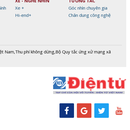
XE - NGHE NHÌN
TƯƠNG TÁC
hình
Xe +
Góc nhìn chuyên gia
Hi-end+
Chân dung công nghệ
iệt Nam
,
Thu phí không dừng
,
Bộ Quy tắc ứng xử mạng xã