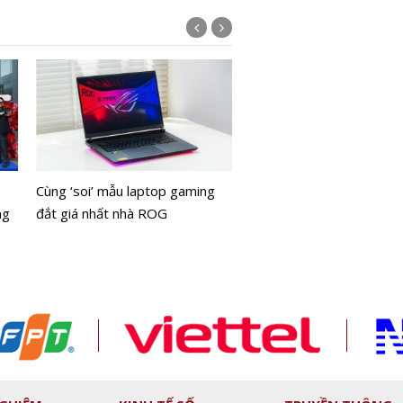
ACB lọt vào Top 20 doa
nghiệp phát triển bền vữ
Cùng ‘soi’ mẫu laptop gaming
Nam
ng
đắt giá nhất nhà ROG