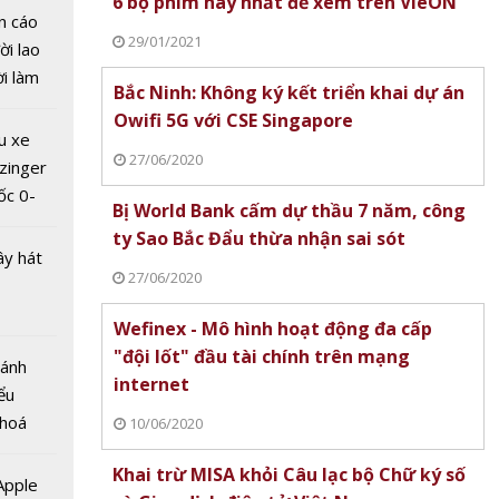
6 bộ phim hay nhất để xem trên VieON
khách
n cáo
ng đài
29/01/2021
ời lao
ương
ời làm
iọng
Bắc Ninh: Không ký kết triển khai dự án
i bán
Owifi 5G với CSE Singapore
hu dịch
u xe
ịch
27/06/2020
zinger
ốc 0-
Bị World Bank cấm dự thầu 7 năm, công
hưa tới
ty Sao Bắc Đẩu thừa nhận sai sót
ây hát
27/06/2020
Wefinex - Mô hình hoạt động đa cấp
"đội lốt" đầu tài chính trên mạng
Bánh
 giá trị
internet
ểu
USD mỗi
 hoá
10/06/2020
c nhà
 nhiều
 Nam
Khai trừ MISA khỏi Câu lạc bộ Chữ ký số
về nguồn
 Apple