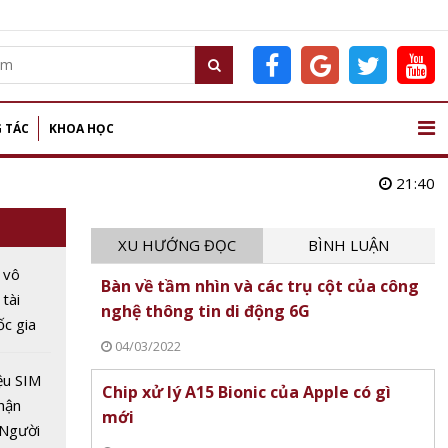
 TÁC
KHOA HỌC
21:40
XU HƯỚNG ĐỌC
BÌNH LUẬN
 vô
Bàn về tầm nhìn và các trụ cột của công
 tài
nghệ thông tin di động 6G
c gia
04/03/2022
 trong
ệu SIM
Chip xử lý A15 Bionic của Apple có gì
hận
mới
 Người