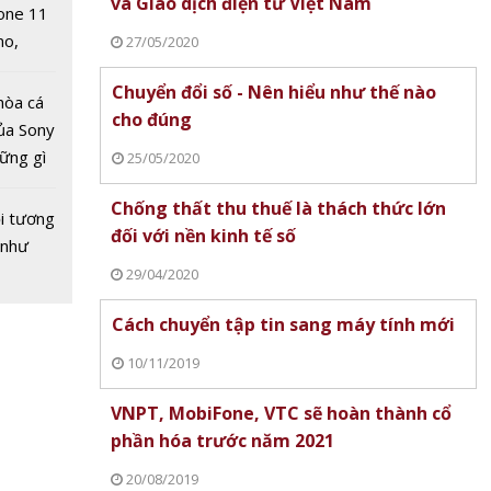
và Giao dịch điện tử Việt Nam
one 11
no,
27/05/2020
 Mỹ
Chuyển đổi số - Nên hiểu như thế nào
hòa cá
cho đúng
ủa Sony
hững gì
25/05/2020
 sống
Chống thất thu thuế là thách thức lớn
ùa hè
i tương
hất
đối với nền kinh tế số
 như
 tin di
29/04/2020
Cách chuyển tập tin sang máy tính mới
10/11/2019
VNPT, MobiFone, VTC sẽ hoàn thành cổ
phần hóa trước năm 2021
20/08/2019