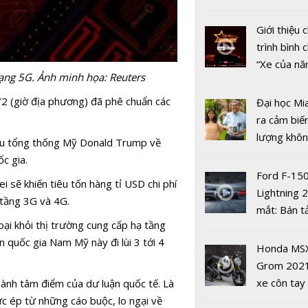
nhiều xe ô 
năm 2022
Giới thiệu
trình bình 
“Xe của n
ạng 5G. Ảnh minh họa: Reuters
2022"
/2 (giờ địa phương) đã phê chuẩn các
Đại học Mi
ra cảm biế
lượng khôn
ựu tổng thống Mỹ Donald Trump về
Keysight
phát hiện 
ốc gia.
Technologi
19
Ford F-15
ấn tiên ph
i sẽ khiến tiêu tốn hàng tỉ USD chi phí
Lightning 
trong kiểm
 tầng 3G và 4G.
mắt: Bán t
mạng 5G c
oại khỏi thị trường cung cấp hạ tầng
điện giá kh
giới
ến quốc gia Nam Mỹ này đi lùi 3 tới 4
chưa đến 4
Honda MS
USD
Grom 202
xe côn tay
thành tâm điểm của dư luận quốc tế. Là
Giải pháp 
bản đường
sức ép từ những cáo buộc, lo ngại về