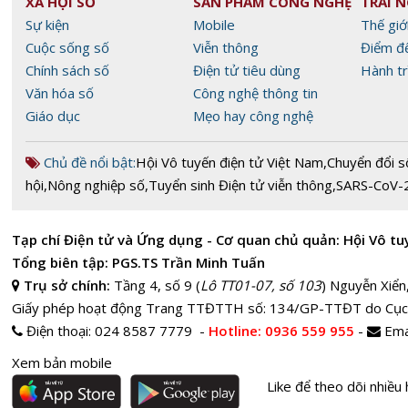
XÃ HỘI SỐ
SẢN PHẨM CÔNG NGHỆ
TRẢI 
Sự kiện
Mobile
Thế giớ
Cuộc sống số
Viễn thông
Điểm đ
Chính sách số
Điện tử tiêu dùng
Hành tr
Văn hóa số
Công nghệ thông tin
Giáo dục
Mẹo hay công nghệ
Chủ đề nổi bật:
Hội Vô tuyến điện tử Việt Nam
,
Chuyển đổi s
hội
,
Nông nghiệp số
,
Tuyển sinh Điện tử viễn thông
,
SARS-CoV-
Tạp chí Điện tử và Ứng dụng - Cơ quan chủ quản: Hội Vô tu
Tổng biên tập: PGS.TS Trần Minh Tuấn
Trụ sở chính:
Tầng 4, số 9 (
Lô TT01-07, số 103
) Nguyễn Xiển
Giấy phép hoạt động Trang TTĐTTH số: 134/GP-TTĐT do Cục
Điện thoại:
024 8587 7779 -
Hotline
: 0936 559 955
-
Ema
Xem bản mobile
Like để theo dõi nhiều 