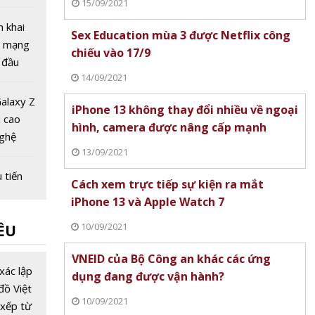
15/09/2021
 tuần
 bị
n khai
Sex Education mùa 3 được Netflix công
gọi
g mạng
chiếu vào 17/9
 đầu
14/09/2021
ệt Nam
alaxy Z
iPhone 13 không thay đổi nhiều về ngoại
h cao
hình, camera được nâng cấp mạnh
nghệ
13/09/2021
gập
 tiến
Cách xem trực tiếp sự kiện ra mắt
ng lai
iPhone 13 và Apple Watch 7
 số
10/09/2021
ỀU
ng đầu
VNEID của Bộ Công an khác các ứng
u viễn
xác lập
dụng đang được vận hành?
với giá
đồ Việt
10/09/2021
 tỷ USD,
xếp từ