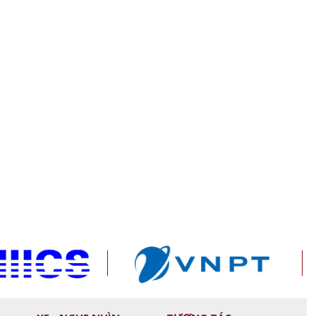
nh
Đánh giá máy giặt LG AI DD 2.0
O-Tech chính thức r
ng Việt
inverter (FX1412S3KAV) sau
thương hiệu máy lọc
hơn một tháng sử dụng
ANJIER