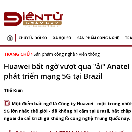
CHUYỂN ĐỔI SỐ
XÃ HỘI SỐ
SẢN PHẨM CÔNG NGHỆ
TRẢ
TRANG CHỦ
Sản phẩm công nghệ
Viễn thông
Huawei bất ngờ vượt qua "ải" Anatel
phát triển mạng 5G tại Brazil
Thế Kiên
D
Một điểm bất ngờ là Công ty
Huawei
- một trong nhữn
5G lớn nhất thế giới - đã không bị cấm tại Brazil, bất ch
ngoái đã chỉ trích gã khổng lồ công nghệ Trung Quốc này.