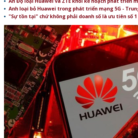
Ấn Độ loại Huawei và ZTE khỏi kế hoạch phát triển 
Anh loại bỏ Huawei trong phát triển mạng 5G - Tru
"Sự tồn tại" chứ không phải doanh số là ưu tiên số 