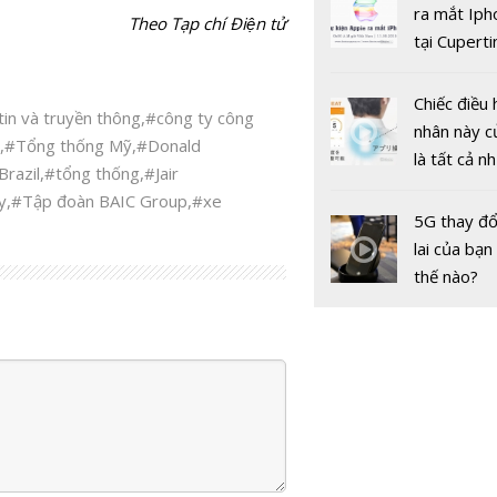
gốc
ra mắt Iph
Theo Tạp chí Điện tử
tại Cuperti
California,
Chiếc điều 
in và truyền thông
,
#công ty công
nhân này c
,
#Tổng thống Mỹ
,
#Donald
là tất cả n
Brazil
,
#tổng thống
,
#Jair
bạn cần để
y
,
#Tập đoàn BAIC Group
,
#xe
sót qua m
5G thay đổ
Nâng cao c
nóng nực
lai của bạn
lượng thông
thế nào?
động