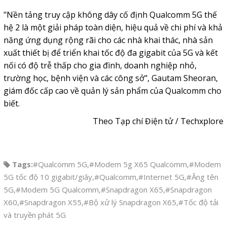
"Nền tảng truy cập không dây cố định Qualcomm 5G thế
hệ 2 là một giải pháp toàn diện, hiệu quả về chi phí và khả
năng ứng dụng rộng rãi cho các nhà khai thác, nhà sản
xuất thiết bị để triển khai tốc độ đa gigabit của 5G và kết
nối có độ trễ thấp cho gia đình, doanh nghiệp nhỏ,
trường học, bệnh viện và các công sở", Gautam Sheoran,
giám đốc cấp cao về quản lý sản phẩm của Qualcomm cho
biết.
Theo Tạp chí Điện tử / Techxplore
Tags:
#Qualcomm 5G
,
#Modem 5g X65 Qualcomm
,
#Modem
5G tốc độ 10 gigabit/giây
,
#Qualcomm
,
#Internet 5G
,
#Ăng tên
5G
,
#Modem 5G Qualcomm
,
#Snapdragon X65
,
#Snapdragon
X60
,
#Snapdragon X55
,
#Bộ xử lý Snapdragon X65
,
#Tốc độ tải
và truyền phát 5G