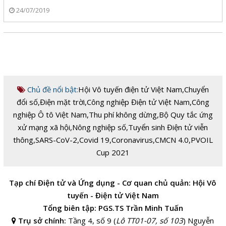
24/07/2019
Chủ đề nổi bật:
Hội Vô tuyến điện tử Việt Nam
,
Chuyển
đổi số
,
Điện mặt trời
,
Công nghiệp Điện tử Việt Nam
,
Công
nghiệp Ô tô Việt Nam
,
Thu phí không dừng
,
Bộ Quy tắc ứng
xử mạng xã hội
,
Nông nghiệp số
,
Tuyển sinh Điện tử viễn
thông
,
SARS-CoV-2
,
Covid 19
,
Coronavirus
,
CMCN 4.0
,
PVOIL
Cup 2021
Tạp chí Điện tử và Ứng dụng - Cơ quan chủ quản: Hội Vô
tuyến - Điện tử Việt Nam
Tổng biên tập: PGS.TS Trần Minh Tuấn
Trụ sở chính:
Tầng 4, số 9 (
Lô TT01-07, số 103
) Nguyễn