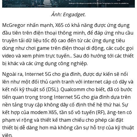
Ảnh: Engadget.
McGregor nhấn mạnh, X65 có khả năng được ứng dụng
đầu tiên trên điện thoại thông minh, để đáp ứng nhu cầu
truyền tải dữ liệu tốc độ cao đến từ các ứng dụng tiêu
dùng như chơi game trên điện thoại di động, các cuộc gọi
video và xem phim trực tuyến... Sau đó hướng tới các thiết
bị khác và các ứng dụng công nghiệp.
Ngoài ra, Internet 5G cho gia đình, được dự kiến ​​sẽ nổi
lên như một đối thủ cạnh tranh với internet cáp có dây và
kết nối kỹ thuật số (DSL).
Qualcomm cho biết, đã có bước
tiến quan trọng trong Internet 5G cho gia đình dựa trên
nền tảng truy cập không dây cố định thế hệ thứ hai. Sự
kết hợp của modem X65, tần số vô tuyến (RF), ăng-ten có
phạm vi rộng và thiết kế tham chiếu cho phép cài đặt
thiết bị dễ dàng hơn mà không cần sự hỗ trợ của kỹ thuật
viên.