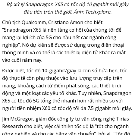
Bộ xử lý Snapdragon X65 có tốc độ 10 gigabit mỗi giây
đầu tiên trên thế giới. Ảnh: Techxplore.
Chủ tịch Qualcomm, Cristiano Amon cho biết:
“Snapdragon X65 là nền tảng cơ hội của chúng tôi để
mang lại lợi ích của 5G cho hầu hết các ngành công
nghiệp”. Nó dự kiến ​​sẽ được sử dụng trong điện thoại
thông minh và có thể là các thiết bị điện tử khác ra mắt
vào cuối năm nay.
Được biết, tốc độ 10-gigabit/giây là con số hứa hẹn, tốc
độ thực tế còn phụ thuộc vào lưu lượng truy cập trên
mạng, khoảng cách từ điểm phát sóng, các thiết bị di
động và một loạt các yếu tố khác. Tuy nhiên, Snapdragon
X65 có tốc độ 5G tổng thể nhanh hơn rất nhiều so với
người tiền nhiệm X60 có tốc độ tối đa 7.5 gigabit mỗi giây.
Jim McGregor, giám đốc công ty tư vấn công nghệ Tirias
Research cho biết, việc cải thiện tốc độ là "tốt cho ngành
công nghiệp và cho các hãng vận chuyển", bởi vì, "Tốc độ