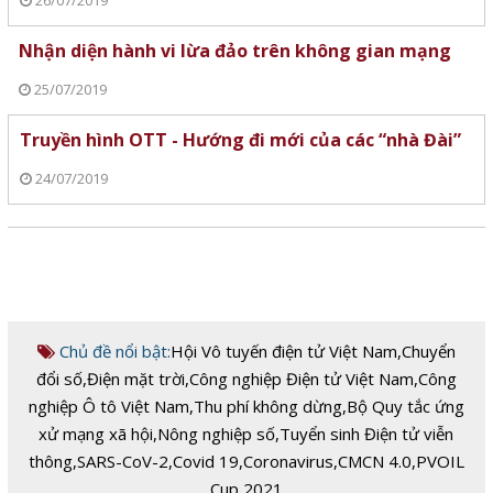
26/07/2019
Nhận diện hành vi lừa đảo trên không gian mạng
25/07/2019
Truyền hình OTT - Hướng đi mới của các “nhà Đài”
24/07/2019
Chủ đề nổi bật:
Hội Vô tuyến điện tử Việt Nam
,
Chuyển
đổi số
,
Điện mặt trời
,
Công nghiệp Điện tử Việt Nam
,
Công
nghiệp Ô tô Việt Nam
,
Thu phí không dừng
,
Bộ Quy tắc ứng
xử mạng xã hội
,
Nông nghiệp số
,
Tuyển sinh Điện tử viễn
thông
,
SARS-CoV-2
,
Covid 19
,
Coronavirus
,
CMCN 4.0
,
PVOIL
Cup 2021