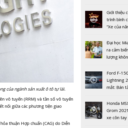
nhiều xe ô 
năm 2022
Giới thiệu
trình bình 
“Xe của n
2022"
Đại học Mi
Infiniti QX
ra cảm biế
phiên bản
lượng khôn
những thay
phát hiện 
công nghệ
19
Ford F-15
trang bị h
Lightning 
mắt: Bán t
g của ngành sản xuất ô tô tự lái.
điện giá kh
uyên vô tuyến (RRM) và tần số vô tuyến
chưa đến 4
Honda MS
ết nối giữa các phương tiện giao
USD
Grom 202
xe côn tay
Thỏa thuận Hợp chuẩn (CAG) do Diễn
bản đường