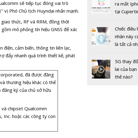
gốc
ualcomm sẽ tiếp tục đóng vai trò
ra mắt Iph
2X" vị Phó Chủ tịch Huyndai nhấn mạnh.
tại Cuperti
California,
 giao thức, RF và RRM, đồng thời
Chiếc điều 
ao gồm mô phỏng tín hiệu GNSS để xác
nhân này c
là tất cả n
điện, cảm biến, thông tin liên lạc,
bạn cần để
ợ đẩy nhanh quá trình thiết kế, phát
sót qua m
HONDA C
5G thay đổ
nóng nực
ExMotion:
lai của bạn
corporated, đã được đăng
xứng đáng
thế nào?
 và thương hiệu khác có thể
triệu đồng
ã đăng ký của chủ sở hữu
m và chipset Qualcomm
Inc. hoặc các công ty con