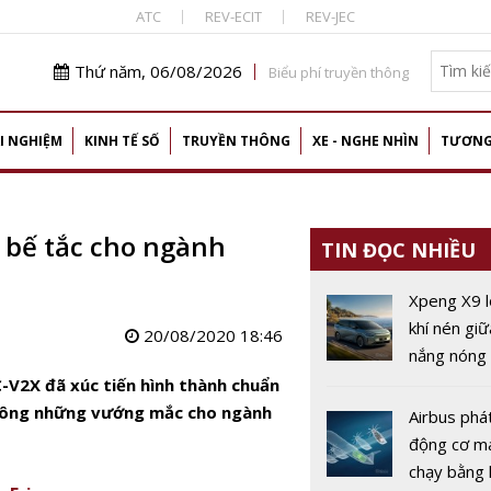
ATC
REV-ECIT
REV-JEC
Thứ năm, 06/08/2026
Biểu phí truyền thông
I NGHIỆM
KINH TẾ SỐ
TRUYỀN THÔNG
XE - NGHE NHÌN
TƯƠNG
 bế tắc cho ngành
TIN ĐỌC NHIỀU
Xpeng X9 l
khí nén gi
20/08/2020 18:46
nắng nóng 
Trung Quố
V2X đã xúc tiến hình thành chuẩn
 thông những vướng mắc cho ngành
Airbus phát
động cơ m
chạy bằng