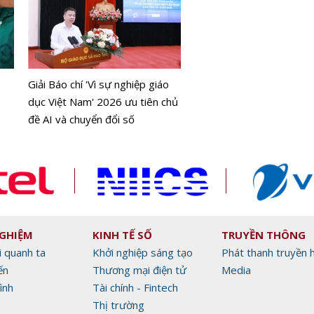
DJI Mic Mini 2S chính thứ
mắt
Giải Báo chí 'Vì sự nghiệp giáo
dục Việt Nam' 2026 ưu tiên chủ
đề AI và chuyển đổi số
NGHIỆM
KINH TẾ SỐ
TRUYỀN THÔNG
i quanh ta
Khởi nghiệp sáng tạo
Phát thanh truyền 
ến
Thương mại điện tử
Media
ình
Tài chính - Fintech
Thị trường