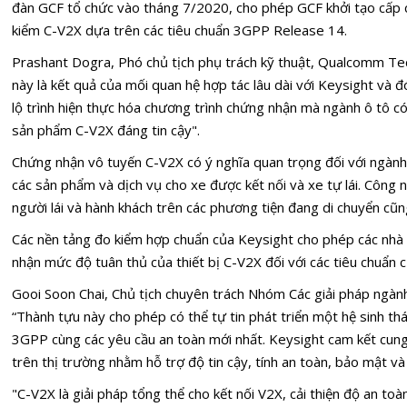
đàn GCF tổ chức vào tháng 7/2020, cho phép GCF khởi tạo cấp 
kiểm C-V2X dựa trên các tiêu chuẩn 3GPP Release 14.
Prashant Dogra, Phó chủ tịch phụ trách kỹ thuật, Qualcomm Tech
này là kết quả của mối quan hệ hợp tác lâu dài với Keysight và 
lộ trình hiện thực hóa chương trình chứng nhận mà ngành ô tô c
sản phẩm C-V2X đáng tin cậy".
Chứng nhận vô tuyến C-V2X có ý nghĩa quan trọng đối với ngành
các sản phẩm và dịch vụ cho xe được kết nối và xe tự lái. Công n
người lái và hành khách trên các phương tiện đang di chuyển cũ
Các nền tảng đo kiểm hợp chuẩn của Keysight cho phép các nh
nhận mức độ tuân thủ của thiết bị C-V2X đối với các tiêu chuẩn
Gooi Soon Chai, Chủ tịch chuyên trách Nhóm Các giải pháp ngành
“Thành tựu này cho phép có thể tự tin phát triển một hệ sinh thá
3GPP cùng các yêu cầu an toàn mới nhất. Keysight cam kết cung 
trên thị trường nhằm hỗ trợ độ tin cậy, tính an toàn, bảo mật v
"C-V2X là giải pháp tổng thể cho kết nối V2X, cải thiện độ an toà