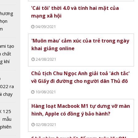
tô nhất
'Cái tôi' thời 4.0 và tính hai mặt của
 chương
mạng xã hội
chọn
04/09/2021
ăm
'Muôn màu' cảm xúc của trẻ trong ngày
ami tạo
khai giảng online
50
n chất
 2020
24/08/2021
g khí
 đổi về
Covid-
 và
Chủ tịch Chu Ngọc Anh giải toả 'ách tắc'
0
àng đầu
về Giấy đi đường cho người dân Thủ đô
2022 ra
10/08/2021
ải chạy
ởi điểm
Hàng loạt Macbook M1 tự dưng vỡ màn
0 nghìn
X 125
hình, Apple có đồng ý bảo hành?
1 mẫu
02/08/2021
 phiên
 đua