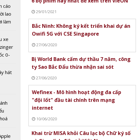
6 bộ phim hay nhất để xem trên VieON
n cáo
29/01/2021
ời lao
 T&T
ời làm
 tổ
Bắc Ninh: Không ký kết triển khai dự án
i bán
g trình
Owifi 5G với CSE Singapore
hu dịch
u xe
m xe
ịch
27/06/2020
zinger
ốc 0-
Bị World Bank cấm dự thầu 7 năm, công
hưa tới
ty Sao Bắc Đẩu thừa nhận sai sót
ây hát
27/06/2020
Wefinex - Mô hình hoạt động đa cấp
tranh
"đội lốt" đầu tài chính trên mạng
Bánh
a
internet
ểu
ới
 hoá
citer
10/06/2020
 nhiều
àng
Khai trừ MISA khỏi Câu lạc bộ Chữ ký số
về nguồn
 Apple