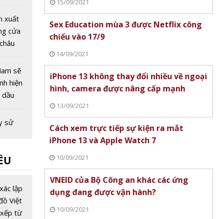
15/09/2021
ên thế
n xuất
Sex Education mùa 3 được Netflix công
ng cửa
chiếu vào 17/9
 châu
14/09/2021
 COVID-
Nam sẽ
iPhone 13 không thay đổi nhiều về ngoại
ình hiện
hình, camera được nâng cấp mạnh
ỉ dầu
13/09/2021
ng kiểm
 16/3
y sử
Cách xem trực tiếp sự kiện ra mắt
không
iPhone 13 và Apple Watch 7
kế bị
10/09/2021
ỀU
ế nào?
otor
VNEID của Bộ Công an khác các ứng
: Dòng
xác lập
dụng đang được vận hành?
ó gì đặc
đồ Việt
10/09/2021
xếp từ