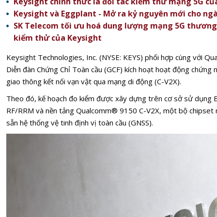
Keysight chính thức là đối tác kiểm thử mạng 5G của
Keysight và Eggplant - Mở ra kỷ nguyên mới cho ng
SK Telecom tối ưu hoá dung lượng mạng 5G thương 
kiểm thử của Keysight
Keysight Technologies, Inc. (NYSE: KEYS) phối hợp cùng với Qu
Diễn đàn Chứng Chỉ Toàn cầu (GCF) kích hoạt hoạt động chứng 
giao thông kết nối vạn vật qua mạng di động (C-V2X).
Theo đó, kế hoạch đo kiểm được xây dựng trên cơ sở sử dụng
RF/RRM và nền tảng Qualcomm® 9150 C-V2X, một bộ chipset 
sẵn hệ thống vệ tinh định vị toàn cầu (GNSS).