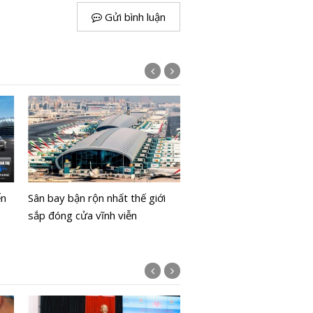
Gửi bình luận
Range Rover SV Ultra: Kh
xe sang trở thành phòng
ển
Sân bay bận rộn nhất thế giới
nhạc di động
sắp đóng cửa vĩnh viễn