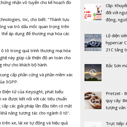
chứng nhận vô tuyến cho kế hoạch đo
Clip: Khuyế
đối với ngư
Mitsubishi
nologies, Inc, cho biết: "Thành tựu
động, ngư
Hải Dương
đóng vai trò dấu mốc quan trọng trên
việc, ngườ
chức chươn
ó thể áp dụng để thương mại hóa các
hàng tại k
Lộ diện siê
trải nghiệ
vụ trong d
hypercar C
mới
Covid-19
21C tăng t
 ô tô trong quá trình thương mại hóa
100km/h c
ghệ này giúp cải thiện độ an toàn cho
2 giây
ng như cho khách bộ hành.
Bắc Sơn m
à cung cấp phần cứng và phần mềm xác
 của 3GPP.
Cuộc cạnh 
 Điện tử của Keysight, phát biểu:
Pretzel - 
giữa Hond
i xe được kết nối với các tiêu chuẩn
quy cây: Bi
Winner X v
cấp các giải pháp lần đầu tiên có mặt
tượng văn
Yamaha Ex
à khả năng tương tác cho ngành ô tô".
châu Âu với
RC ngày c
tranh cãi 
khốc liệt
n trên xe, lái xe tự động và hiệu quả
Trực tiếp: