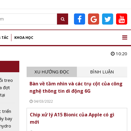
 TÁC
KHOA HỌC
10:20
XU HƯỚNG ĐỌC
BÌNH LUẬN
ỗi treo
Bàn về tầm nhìn và các trụ cột của công
ữa đợt
nghệ thông tin di động 6G
tại
04/03/2022
c
 triển
Chip xử lý A15 Bionic của Apple có gì
áy bay
mới
 hydro