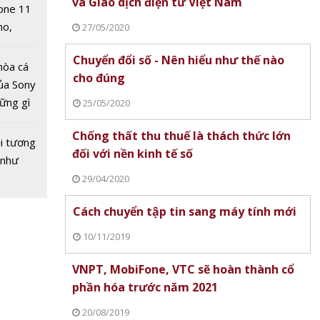
và Giao dịch điện tử Việt Nam
one 11
no,
27/05/2020
 Mỹ
Chuyển đổi số - Nên hiểu như thế nào
hòa cá
cho đúng
ủa Sony
hững gì
25/05/2020
 sống
Chống thất thu thuế là thách thức lớn
ùa hè
B150R
i tương
đối với nền kinh tế số
 Có
 như
 105
29/04/2020
?
Cách chuyển tập tin sang máy tính mới
10/11/2019
VNPT, MobiFone, VTC sẽ hoàn thành cổ
phần hóa trước năm 2021
20/08/2019