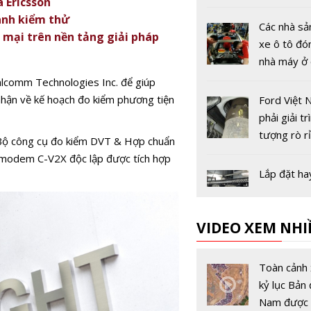
 Ericsson
đầu tiên tr
ành kiểm thử
giới
Các nhà sả
mại trên nền tảng giải pháp
xe ô tô đó
nhà máy ở
Âu vì dịch
alcomm Technologies Inc. để giúp
19
nhận về kế hoạch đo kiểm phương tiện
Ford Việt 
phải giải tr
tượng rò r
 Bộ công cụ đo kiểm DVT & Hợp chuẩn
với Cục Đă
modem C-V2X độc lập được tích hợp
trước ngày
Lắp đặt ha
dụng đèn 
đúng thiết 
VIDEO XEM NHI
xử phạt th
Vietnam M
Show 2019
Toàn cảnh 
xe Volvo c
kỷ lục Bản 
biệt
Nam được 