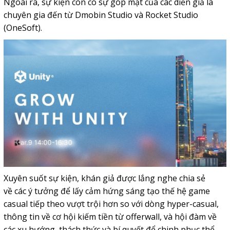
Ngoài ra, sự kiện còn có sự góp mặt của các diễn giả là
chuyên gia đến từ Dmobin Studio và Rocket Studio
(OneSoft).
Xuyên suốt sự kiện, khán giả được lắng nghe chia sẻ
về các ý tưởng để lấy cảm hứng sáng tạo thế hệ game
casual tiếp theo vượt trội hơn so với dòng hyper-casual,
thông tin về cơ hội kiếm tiền từ offerwall, và hội đàm về
các xu hướng, thách thức và bí quyết để chinh phục thể