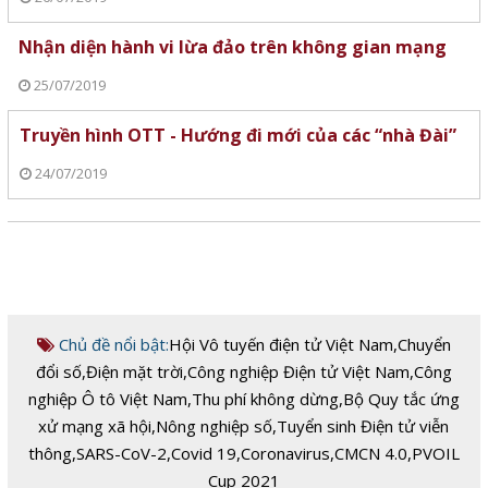
Nhận diện hành vi lừa đảo trên không gian mạng
25/07/2019
Truyền hình OTT - Hướng đi mới của các “nhà Đài”
24/07/2019
Chủ đề nổi bật:
Hội Vô tuyến điện tử Việt Nam
,
Chuyển
đổi số
,
Điện mặt trời
,
Công nghiệp Điện tử Việt Nam
,
Công
nghiệp Ô tô Việt Nam
,
Thu phí không dừng
,
Bộ Quy tắc ứng
xử mạng xã hội
,
Nông nghiệp số
,
Tuyển sinh Điện tử viễn
thông
,
SARS-CoV-2
,
Covid 19
,
Coronavirus
,
CMCN 4.0
,
PVOIL
Cup 2021