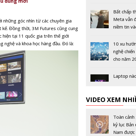
êu dùng mới
bản thật s
thành nền
Bất chấp t
tri thức qu
Meta vẫn 
ới những góc nhìn từ các chuyên gia
niềm tin v
t kế. Đồng thời, 3M Futures cũng cung
trụ ảo
 hiện tại 11 quốc gia trên thế giới
ng nghệ và khoa học hàng đầu. Đó là:
10 xu hướ
nghệ chiến
cho năm 2
Laptop nà
hợp với nh
'túi tiền' c
VIDEO XEM NHI
viên trở lạ
đầu năm 2
Khám phá 
nghệ làm 
Toàn cảnh 
trong bộ đ
kỷ lục Bản 
uống cấp 
Nam được 