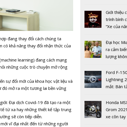
Aqua Rich 
nhiều xe ô 
Bank
năm 2022
Giới thiệu
trình bình 
“Xe của n
2022"
hợp đang thay đổi cách chúng ta
Đại học Mi
àn có khả năng thay đổi nhận thức của
ra cảm biế
lượng khôn
c (machine learning) đang cách mạng
phát hiện 
i hỏi những cuộc trò chuyện mở rộng
19
Ford F-15
Lightning 
ến sự đổi mới của khoa học vật liệu và
Những tính
mắt: Bán t
 từ đó mở ra một tương lai bền vững
camera độ
điện giá kh
khiến bạn 
chưa đến 4
Honda MS
giới: Đại dịch Covid-19 đã tạo ra một
chọn Galax
USD
Grom 202
 tế từ xa hay những thiết kế tập trung
ultra
xe côn tay
ường sẽ còn tiếp diễn.
bản đường
mới vĩ đại nhất đến từ những người