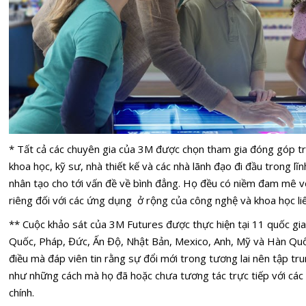
* Tất cả các chuyên gia của 3M được chọn tham gia đóng góp t
khoa học, kỹ sư, nhà thiết kế và các nhà lãnh đạo đi đầu trong l
nhân tạo cho tới vấn đề về bình đẳng. Họ đều có niềm đam mê với
riêng đối với các ứng dụng ở rộng của công nghệ và khoa học li
** Cuộc khảo sát của 3M Futures được thực hiện tại 11 quốc gi
Quốc, Pháp, Đức, Ấn Độ, Nhật Bản, Mexico, Anh, Mỹ và Hàn Quố
điều mà đáp viên tin rằng sự đổi mới trong tương lai nên tập tr
như những cách mà họ đã hoặc chưa tương tác trực tiếp với các
chính.