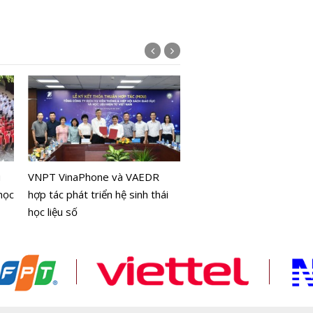
Công nghệ thị giác giúp 
không cần GPS vẫn xác đ
u
VNPT VinaPhone và VAEDR
chính xác mục tiêu
học
hợp tác phát triển hệ sinh thái
học liệu số