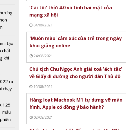
và Aqua
tô nhất
'Cái tôi' thời 4.0 và tính hai mặt của
 chương
mạng xã hội
chọn
04/09/2021
ăm
'Muôn màu' cảm xúc của trẻ trong ngày
ami tạo
khai giảng online
n chất
24/08/2021
g khí
Covid-
Chủ tịch Chu Ngọc Anh giải toả 'ách tắc'
0
về Giấy đi đường cho người dân Thủ đô
2022 ra
 năng
10/08/2021
ải chạy
c đáo
ởi điểm
Hàng loạt Macbook M1 tự dưng vỡ màn
nên
0 nghìn
X 125
hình, Apple có đồng ý bảo hành?
y s21
1 mẫu
02/08/2021
 phiên
 đua