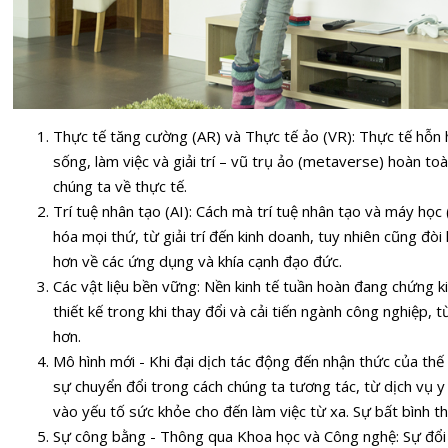
Thực tế tăng cường (AR) và Thực tế ảo (VR): Thực tế hỗn 
sống, làm việc và giải trí – vũ trụ ảo (metaverse) hoàn to
chúng ta về thực tế.
Trí tuệ nhân tạo (AI): Cách mà trí tuệ nhân tạo và máy họ
hóa mọi thứ, từ giải trí đến kinh doanh, tuy nhiên cũng đò
hơn về các ứng dụng và khía cạnh đạo đức.
Các vật liệu bền vững: Nền kinh tế tuần hoàn đang chứng ki
thiết kế trong khi thay đổi và cải tiến ngành công nghiệp,
hơn.
Mô hình mới - Khi đại dịch tác động đến nhận thức của thế 
sự chuyển đổi trong cách chúng ta tương tác, từ dịch vụ y
vào yếu tố sức khỏe cho đến làm việc từ xa. Sự bất bình th
Sự công bằng - Thông qua Khoa học và Công nghệ: Sự đổi 