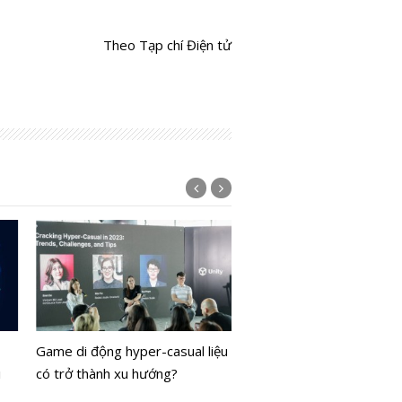
Theo Tạp chí Điện tử
Bất chấp thua lỗ Meta vẫ
niềm tin vào vũ trụ ảo
Game di động hyper-casual liệu
i
có trở thành xu hướng?