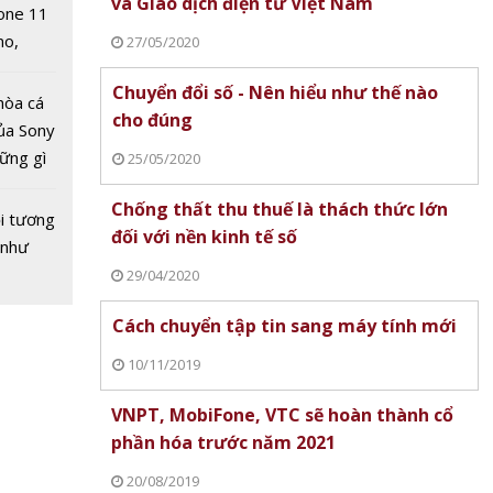
và Giao dịch điện tử Việt Nam
one 11
no,
27/05/2020
 Mỹ
Chuyển đổi số - Nên hiểu như thế nào
hòa cá
cho đúng
ủa Sony
hững gì
25/05/2020
 sống
Chống thất thu thuế là thách thức lớn
ùa hè
i tương
 phẩn
đối với nền kinh tế số
 như
g Miền
29/04/2020
Mừng
2020
Cách chuyển tập tin sang máy tính mới
10/11/2019
VNPT, MobiFone, VTC sẽ hoàn thành cổ
phần hóa trước năm 2021
20/08/2019