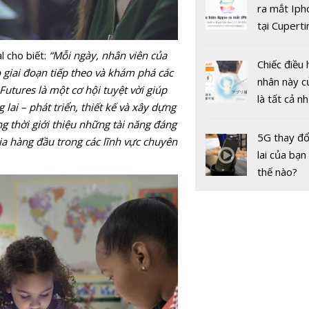
gốc
ra mắt Iph
tại Cuperti
California,
l cho biết:
“Mỗi ngày, nhân viên của
Chiếc điều 
giai đoạn tiếp theo và khám phá các
nhân này c
tures là một cơ hội tuyệt vời giúp
là tất cả n
ai – phát triển, thiết kế và xây dựng
bạn cần để
ng thời giới thiệu những tài năng đáng
sót qua m
5G thay đổ
Công ty cổ
ia hàng đầu trong các lĩnh vực chuyên
nóng nực
lai của bạn
khai khoản
thế nào?
Núi Chúc 
Năm Mới 