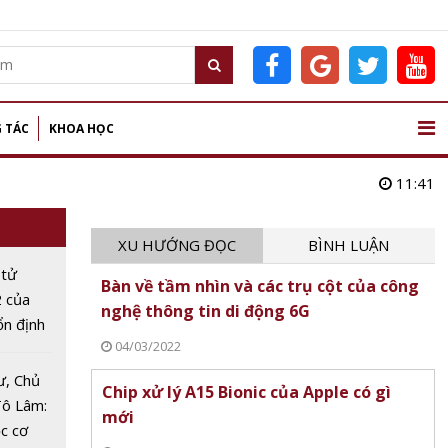
 TÁC
KHOA HỌC
11:41
XU HƯỚNG ĐỌC
BÌNH LUẬN
 tử
Bàn về tầm nhìn và các trụ cột của công
2 của
nghệ thông tin di động 6G
ổn định
04/03/2022
lần,
ại 20
ư, Chủ
Chip xử lý A15 Bionic của Apple có gì
Tô Lâm:
mới
c cơ