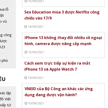
15/09/2021
ự trở
 móng
hua lỗ
Sex Education mùa 3 được Netflix công
ốc gia
đặt
chiếu vào 17/9
ào vũ
14/09/2021
ng công
iPhone 13 không thay đổi nhiều về ngoại
 lược
hình, camera được nâng cấp mạnh
023
13/09/2021
o phù
Cách xem trực tiếp sự kiện ra mắt
u cầu và
iPhone 13 và Apple Watch 7
ủa sinh
10/09/2021
ỀU
i trường
022
công
VNEID của Bộ Công an khác các ứng
đẹp
xác lập
dụng đang được vận hành?
ôi viên
đồ Việt
10/09/2021
nước
xếp từ