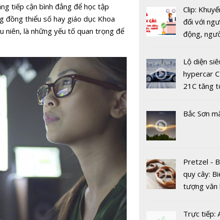
ăng tiếp cận bình đẳng để học tập
Clip: Khuyế
ng đồng thiểu số hay giáo dục Khoa
đối với ngư
u niên, là những yếu tố quan trọng để
động, ngư
việc, ngườ
hàng tại k
Lộ diện siê
vụ trong d
hypercar C
Covid-19
21C tăng t
Chuột vàng
100km/h c
quất gây s
2 giây
Tết
Bắc Sơn m
Pretzel - 
quy cây: Bi
Biết cách 
tượng văn
đào chơi T
châu Âu với
phong thủ
tranh cãi 
Trực tiếp:
đem lại ma