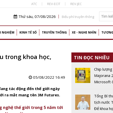
ATC
REV-ECIT
REV-JEC
Thứ sáu, 07/08/2026
Biểu phí truyền thông
I NGHIỆM
KINH TẾ SỐ
TRUYỀN THÔNG
XE - NGHE NHÌN
TƯƠNG
u trong khoa học,
TIN ĐỌC NHIỀU
Chip lượng
Majorana 
05/08/2022 16:49
Microsoft 
gấp 1.000 
đang tác động đến thế giới ngày
qubit tồn t
mới ra mắt mang tên 3M Futures.
Tổng Bí th
giây
tịch nước 
 nghệ thế giới trong 5 năm tới
Để khoa họ