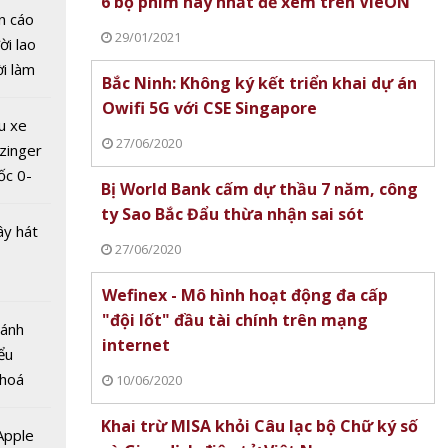
6 bộ phim hay nhất để xem trên VieON
n cáo
29/01/2021
ời lao
ời làm
Bắc Ninh: Không ký kết triển khai dự án
i bán
Owifi 5G với CSE Singapore
hu dịch
u xe
ịch
27/06/2020
zinger
ốc 0-
 “cõng”
Bị World Bank cấm dự thầu 7 năm, công
hưa tới
ốt dịp
ty Sao Bắc Đẩu thừa nhận sai sót
ây hát
27/06/2020
Wefinex - Mô hình hoạt động đa cấp
"đội lốt" đầu tài chính trên mạng
Bánh
internet
ểu
chọn
 hoá
10/06/2020
ết hợp
 nhiều
y sẽ
Khai trừ MISA khỏi Câu lạc bộ Chữ ký số
về nguồn
 Apple
y mắn.