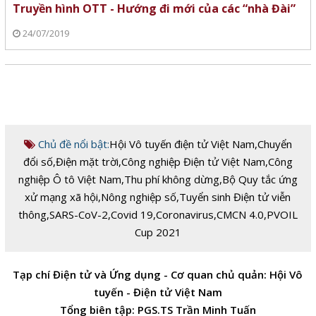
Truyền hình OTT - Hướng đi mới của các “nhà Đài”
24/07/2019
Chủ đề nổi bật:
Hội Vô tuyến điện tử Việt Nam
,
Chuyển
đổi số
,
Điện mặt trời
,
Công nghiệp Điện tử Việt Nam
,
Công
nghiệp Ô tô Việt Nam
,
Thu phí không dừng
,
Bộ Quy tắc ứng
xử mạng xã hội
,
Nông nghiệp số
,
Tuyển sinh Điện tử viễn
thông
,
SARS-CoV-2
,
Covid 19
,
Coronavirus
,
CMCN 4.0
,
PVOIL
Cup 2021
Tạp chí Điện tử và Ứng dụng - Cơ quan chủ quản: Hội Vô
tuyến - Điện tử Việt Nam
Tổng biên tập: PGS.TS Trần Minh Tuấn