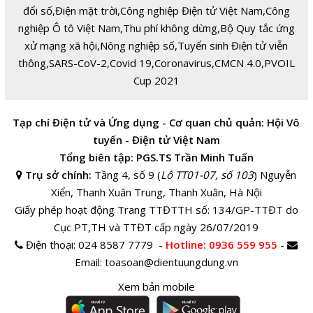
đổi số
,
Điện mặt trời
,
Công nghiệp Điện tử Việt Nam
,
Công
nghiệp Ô tô Việt Nam
,
Thu phí không dừng
,
Bộ Quy tắc ứng
xử mạng xã hội
,
Nông nghiệp số
,
Tuyển sinh Điện tử viễn
thông
,
SARS-CoV-2
,
Covid 19
,
Coronavirus
,
CMCN 4.0
,
PVOIL
Cup 2021
Tạp chí Điện tử và Ứng dụng - Cơ quan chủ quản: Hội Vô
tuyến - Điện tử Việt Nam
Tổng biên tập: PGS.TS Trần Minh Tuấn
Trụ sở chính:
Tầng 4, số 9 (
Lô TT01-07, số 103
) Nguyễn
Xiển, Thanh Xuân Trung, Thanh Xuân, Hà Nội
Giấy phép hoạt động Trang TTĐTTH số: 134/GP-TTĐT do
Cục PT,TH và TTĐT cấp ngày 26/07/2019
Điện thoại:
024 8587 7779 -
Hotline
: 0936 559 955
-
Email:
toasoan@dientuungdung.vn
Xem bản mobile