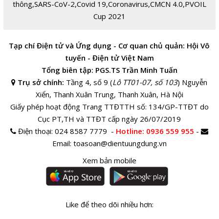
thông
,
SARS-CoV-2
,
Covid 19
,
Coronavirus
,
CMCN 4.0
,
PVOIL
Cup 2021
Tạp chí Điện tử và Ứng dụng - Cơ quan chủ quản: Hội Vô
tuyến - Điện tử Việt Nam
Tổng biên tập: PGS.TS Trần Minh Tuấn
Trụ sở chính:
Tầng 4, số 9 (
Lô TT01-07, số 103
) Nguyễn
Xiển, Thanh Xuân Trung, Thanh Xuân, Hà Nội
Giấy phép hoạt động Trang TTĐTTH số: 134/GP-TTĐT do
Cục PT,TH và TTĐT cấp ngày 26/07/2019
Điện thoại:
024 8587 7779 -
Hotline
: 0936 559 955
-
Email:
toasoan@dientuungdung.vn
Xem bản mobile
Like để theo dõi nhiều hơn: