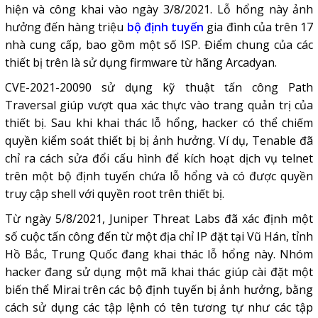
hiện và công khai vào ngày 3/8/2021.
Lỗ hổng
này ảnh
hưởng đến hàng triệu
bộ định tuyến
gia đình của trên 17
nhà cung cấp, bao gồm một số ISP. Điểm chung của các
thiết bị trên là sử dụng
firmware
từ hãng Arcadyan.
CVE-2021-20090 sử dụng kỹ thuật tấn công Path
Traversal giúp vượt qua xác thực vào trang quản trị của
thiết bị. Sau khi khai thác lỗ hổng, hacker có thể chiếm
quyền kiểm soát thiết bị bị ảnh hưởng. Ví dụ, Tenable đã
chỉ ra cách sửa đổi cấu hình để kích hoạt dịch vụ telnet
trên một
bộ định tuyến
chứa lỗ hổng và có được quyền
truy cập shell với quyền root trên thiết bị.
Từ ngày 5/8/2021, Juniper Threat Labs đã xác định một
số cuộc tấn công đến từ một địa chỉ IP đặt tại Vũ Hán, tỉnh
Hồ Bắc, Trung Quốc đang khai thác lỗ hổng này. Nhóm
hacker đang sử dụng một mã khai thác giúp cài đặt một
biến thể Mirai trên các bộ định tuyến bị ảnh hưởng, bằng
cách sử dụng các tập lệnh có tên tương tự như các tập