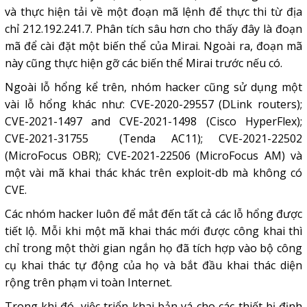
và thực hiện tải về một đoạn mã lệnh để thực thi từ địa
chỉ 212.192.241.7. Phân tích sâu hơn cho thấy đây là đoạn
mã để cài đặt một biến thể của Mirai. Ngoài ra, đoạn mã
này cũng thực hiện gỡ các biến thể Mirai trước nếu có.
Ngoài lỗ hổng kể trên, nhóm hacker cũng sử dụng một
vài lỗ hổng khác như: CVE-2020-29557 (DLink routers);
CVE-2021-1497 and CVE-2021-1498 (Cisco HyperFlex);
CVE-2021-31755 (Tenda AC11); CVE-2021-22502
(MicroFocus OBR); CVE-2021-22506 (MicroFocus AM) và
một vài mã khai thác khác trên exploit-db mà không có
CVE.
Các nhóm hacker luôn để mắt đến tất cả các lỗ hổng được
tiết lộ. Mỗi khi một mã khai thác mới được công khai thì
chỉ trong một thời gian ngắn họ đã tích hợp vào bộ công
cụ khai thác tự động của họ và bắt đầu khai thác diện
rộng trên phạm vi toàn Internet.
Trong khi đó, việc triển khai bản vá cho các thiết bị định