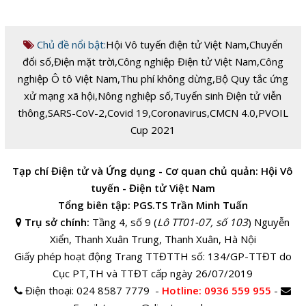
Chủ đề nổi bật:
Hội Vô tuyến điện tử Việt Nam
,
Chuyển
đổi số
,
Điện mặt trời
,
Công nghiệp Điện tử Việt Nam
,
Công
nghiệp Ô tô Việt Nam
,
Thu phí không dừng
,
Bộ Quy tắc ứng
xử mạng xã hội
,
Nông nghiệp số
,
Tuyển sinh Điện tử viễn
thông
,
SARS-CoV-2
,
Covid 19
,
Coronavirus
,
CMCN 4.0
,
PVOIL
Cup 2021
Tạp chí Điện tử và Ứng dụng - Cơ quan chủ quản: Hội Vô
tuyến - Điện tử Việt Nam
Tổng biên tập: PGS.TS Trần Minh Tuấn
Trụ sở chính:
Tầng 4, số 9 (
Lô TT01-07, số 103
) Nguyễn
Xiển, Thanh Xuân Trung, Thanh Xuân, Hà Nội
Giấy phép hoạt động Trang TTĐTTH số: 134/GP-TTĐT do
Cục PT,TH và TTĐT cấp ngày 26/07/2019
Điện thoại:
024 8587 7779 -
Hotline
: 0936 559 955
-