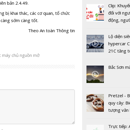
ên bản 2.4.49.
Clip: Khuyế
đối với ngư
ng bị khai thác, các cơ quan, tổ chức
động, ngư
 càng sớm càng tốt.
việc, ngườ
Theo An toàn Thông tin
hàng tại k
Lộ diện siê
vụ trong d
hypercar C
Covid-19
21C tăng t
Các giao t
 máy chủ nguồn mở
100km/h c
thương mại
2 giây
tử an toàn
Bắc Sơn m
Pretzel - 
quy cây: Bi
tượng văn
Tin tặc tấ
châu Âu với
dữ liệu vắc
tranh cãi 
Trực tiếp:
COVID-19 