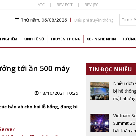
ATC
REV-ECIT
REV-JEC
Thứ năm, 06/08/2026
Biểu phí truyền thông
I NGHIỆM
KINH TẾ SỐ
TRUYỀN THÔNG
XE - NGHE NHÌN
TƯƠNG
ưởng tới ần 500 máy
TIN ĐỌC NHIỀU
Nhiều đơn 
bị hệ thốn
18/10/2021 10:25
mật nhưng 
chuyên gia
ác bản vá cho hai lỗ hổng, đang bị
toàn thông
Vietnam Se
vận hành
Summit 20
Server
bài toán an