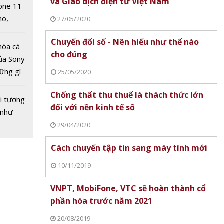
và Giao dịch điện tử Việt Nam
one 11
oNTech
no,
27/05/2020
 Mỹ
Chuyển đổi số - Nên hiểu như thế nào
hòa cá
cho đúng
ủa Sony
lỗ hổng
hững gì
25/05/2020
rên
 sống
n thứ
Chống thất thu thuế là thách thức lớn
ùa hè
i tương
ai tuần
đối với nền kinh tế số
 như
29/04/2020
An ninh mạng 2026: 75% tổ
nh bằng
chức châu Á coi tấn công trí tuệ
Cách chuyển tập tin sang máy tính mới
 tài
nhân tạo là nguy cơ số một
Google Authenticato
10/11/2019
h được
Microsoft Authentica
Authy: Ứng dụng tạ
VNPT, MobiFone, VTC sẽ hoàn thành cổ
nào phù hợp với ngư
phần hóa trước năm 2021
Việt Nam?
20/08/2019