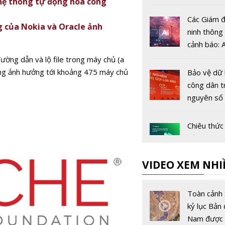
hệ thống tự động hóa công
mạng Việt
thời hậu l
Các Giám đ
g của Nokia và Oracle ảnh
ninh thông 
cảnh báo: A
tranh mạn
ường dẫn và lộ file trong máy chủ (a
dọa năm 2
năng ảnh hưởng tới khoảng 475 máy chủ
Bảo vệ dữ 
(Bài 1)
công dân t
nguyên số
Chiêu thức
đảo khách
dụng thẻ t
VIDEO XEM NHI
Khoảng 95
vụ gian lận 
Toàn cảnh 
chính liên 
kỷ lục Bản 
đến người
Nam được 