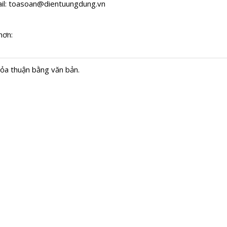
il:
toasoan@dientuungdung.vn
hơn:
hỏa thuận bằng văn bản.