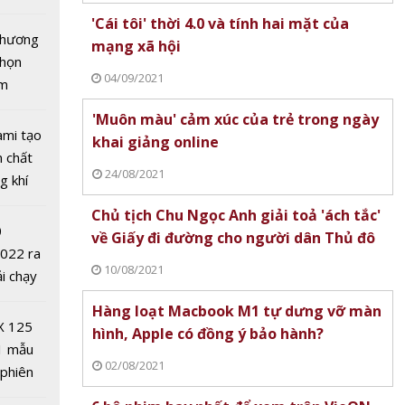
uyến
tô nhất
'Cái tôi' thời 4.0 và tính hai mặt của
 chương
mạng xã hội
chọn
04/09/2021
ăm
'Muôn màu' cảm xúc của trẻ trong ngày
ami tạo
khai giảng online
n chất
24/08/2021
g khí
Covid-
 toàn
Chủ tịch Chu Ngọc Anh giải toả 'ách tắc'
0
 'Lỗ
về Giấy đi đường cho người dân Thủ đô
2022 ra
rên
10/08/2021
ải chạy
n mạng
ởi điểm
 dùng
Hàng loạt Macbook M1 tự dưng vỡ màn
0 nghìn
X 125
hình, Apple có đồng ý bảo hành?
1 mẫu
02/08/2021
 phiên
 đua