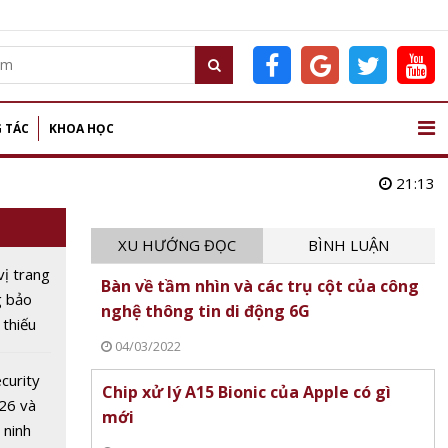
 TÁC
KHOA HỌC
21:13
XU HƯỚNG ĐỌC
BÌNH LUẬN
vị trang
Bàn về tầm nhìn và các trụ cột của công
g bảo
nghệ thông tin di động 6G
thiếu
04/03/2022
 an
 tin để
curity
Chip xử lý A15 Bionic của Apple có gì
26 và
mới
 ninh