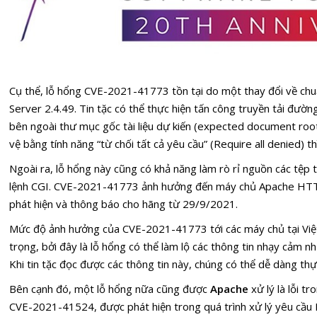
Cụ thể, lỗ hổng CVE-2021-41773 tồn tại do một thay đổi về c
Server 2.4.49. Tin tặc có thể thực hiện tấn công truyền tải đườ
bên ngoài thư mục gốc tài liệu dự kiến (expected document roo
vệ bằng tính năng “từ chối tất cả yêu cầu” (Require all denied) th
Ngoài ra, lỗ hổng này cũng có khả năng làm rò rỉ nguồn các tệp t
lệnh CGI. CVE-2021-41773 ảnh hưởng đến máy chủ Apache HTTP
phát hiện và thông báo cho hãng từ 29/9/2021.
Mức độ ảnh hưởng của CVE-2021-41773 tới các máy chủ tại Vi
trọng, bởi đây là lỗ hổng có thể làm lộ các thông tin nhạy cảm
Khi tin tặc đọc được các thông tin này, chúng có thể dễ dàng thự
Bên cạnh đó, một lỗ hổng nữa cũng được
Apache
xử lý là lỗi 
CVE-2021-41524, được phát hiện trong quá trình xử lý yêu cầu 