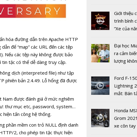
thẻ trực t
nhiều xe ô 
năm 2022
Giới thiệu
trình bình 
“Xe của n
2022"
huẩn hóa đường dẫn trên Apache HTTP
Đại học Mi
ng dẫn để “map” các URL đến các tệp
ra cảm biế
t). Nếu các tệp này không được bảo
lượng khôn
ì tin tặc có thể dễ dàng truy cập.
phát hiện 
Kỹ năng an
hông dịch (interpreted file) như tập
19
Ford F-15
thông tin -
 phiên bản 2.4.49. Lỗ hổng đã được
Lightning 
hổng lớn' t
mắt: Bán t
không gia
ệt Nam được đánh giá ở mức nghiêm
điện giá kh
của người
 như: thư mục etc, password, system…
chưa đến 4
Honda MS
Việt
c hiện tấn công hệ thống.
USD
Grom 202
trong phần mềm con trỏ NULL định danh
xe côn tay
HTTP/2, cho phép tin tặc thực hiện
bản đường