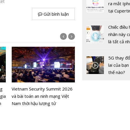
kết
gốc
ra mắt Iph
Pfizer/Bi
tại Cuperti
để làm gì?
Gửi bình luận
California,
Chiếc điều 
nhân này c
Google vá 
là tất cả n
zero-day t
bạn cần để
Chrome lầ
sót qua m
5G thay đổ
hai trong h
nóng nực
lai của bạn
thế nào?
Doanh nghiệp tự trói mì
ng
Vietnam Security Summit 2026
các công cụ bảo mật, sàn
gia
và bài toán an ninh mạng Việt
sản số Việt Nam có trán
h
Nam thời hậu lượng tử
vết xe đó?