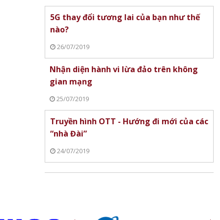
5G thay đổi tương lai của bạn như thế
nào?
26/07/2019
Nhận diện hành vi lừa đảo trên không
 2026
Gainward ra mắt RTX 3060
Cơ sở 2 Bệnh viện P
gian mạng
6.8
Python II OC, tối ưu cho máy
Trung ương đón ca s
tính phổ thông
tiên
25/07/2019
Truyền hình OTT - Hướng đi mới của các
“nhà Đài”
24/07/2019