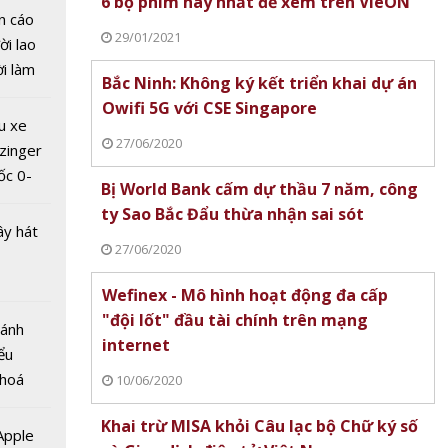
6 bộ phim hay nhất để xem trên VieON
n cáo
29/01/2021
ời lao
ời làm
Bắc Ninh: Không ký kết triển khai dự án
i bán
Owifi 5G với CSE Singapore
hu dịch
u xe
ịch
27/06/2020
zinger
ốc 0-
hức cho
Bị World Bank cấm dự thầu 7 năm, công
hưa tới
 điện
ty Sao Bắc Đẩu thừa nhận sai sót
ây hát
27/06/2020
Wefinex - Mô hình hoạt động đa cấp
"đội lốt" đầu tài chính trên mạng
Bánh
internet
ểu
 hoá
10/06/2020
n công
 nhiều
 xin
Khai trừ MISA khỏi Câu lạc bộ Chữ ký số
về nguồn
 Apple
của