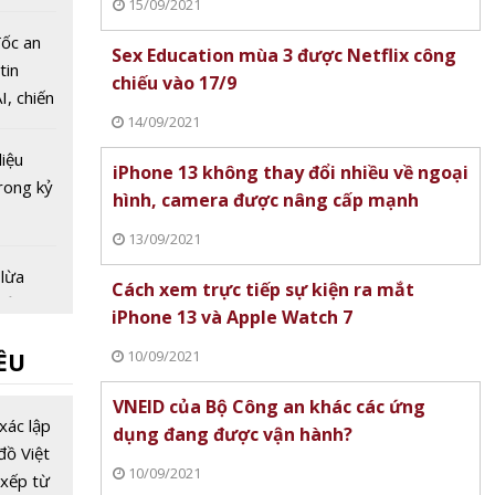
15/09/2021
 Nam
ượng tử
ốc an
Sex Education mùa 3 được Netflix công
tin
chiếu vào 17/9
I, chiến
14/09/2021
g đe
026
liệu
iPhone 13 không thay đổi nhiều về ngoại
rong kỷ
hình, camera được nâng cấp mạnh
13/09/2021
 lừa
Cách xem trực tiếp sự kiện ra mắt
 sử
iPhone 13 và Apple Watch 7
ín dụng
10/09/2021
ỀU
% các
VNEID của Bộ Công an khác các ứng
tài
xác lập
dụng đang được vận hành?
quan
đồ Việt
10/09/2021
 dùng
xếp từ