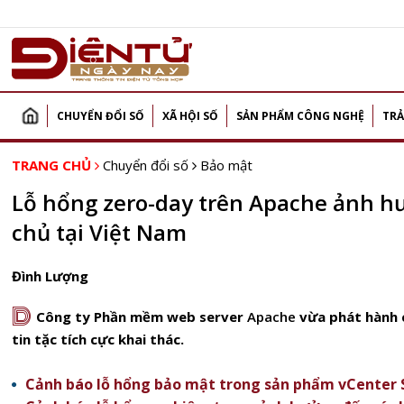
CHUYỂN ĐỔI SỐ
XÃ HỘI SỐ
SẢN PHẨM CÔNG NGHỆ
TRẢ
TRANG CHỦ
Chuyển đổi số
Bảo mật
Lỗ hổng zero-day trên Apache ảnh h
chủ tại Việt Nam
Đình Lượng
D
Công ty Phần mềm web server
Apache
vừa phát hành c
tin tặc tích cực khai thác.
Cảnh báo lỗ hổng bảo mật trong sản phẩm vCenter 