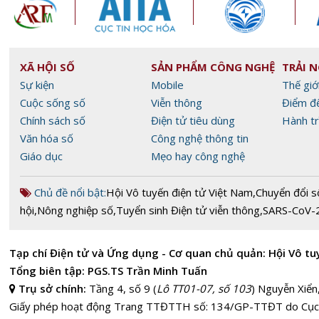
XÃ HỘI SỐ
SẢN PHẨM CÔNG NGHỆ
TRẢI 
Sự kiện
Mobile
Thế giớ
Cuộc sống số
Viễn thông
Điểm đ
Chính sách số
Điện tử tiêu dùng
Hành tr
Văn hóa số
Công nghệ thông tin
Giáo dục
Mẹo hay công nghệ
Chủ đề nổi bật:
Hội Vô tuyến điện tử Việt Nam
,
Chuyển đổi s
hội
,
Nông nghiệp số
,
Tuyển sinh Điện tử viễn thông
,
SARS-CoV-
Tạp chí Điện tử và Ứng dụng - Cơ quan chủ quản: Hội Vô tu
Tổng biên tập: PGS.TS Trần Minh Tuấn
Trụ sở chính:
Tầng 4, số 9 (
Lô TT01-07, số 103
) Nguyễn Xiển
Giấy phép hoạt động Trang TTĐTTH số: 134/GP-TTĐT do Cục