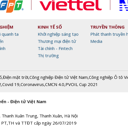
NGHIỆM
KINH TẾ SỐ
TRUYỀN THÔNG
i quanh ta
Khởi nghiệp sáng tạo
Phát thanh truyền 
ến
Thương mại điện tử
Media
ình
Tài chính - Fintech
Thị trường
ố
,
Điện mặt trời
,
Công nghiệp Điện tử Việt Nam
,
Công nghiệp Ô tô V
2
,
Covid 19
,
Coronavirus
,
CMCN 4.0
,
PVOIL Cup 2021
yến - Điện tử Việt Nam
, Thanh Xuân Trung, Thanh Xuân, Hà Nội
 PT,TH và TTĐT cấp ngày 26/07/2019