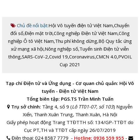
Chủ đề nổi bật:
Hội Vô tuyến điện tử Việt Nam
,
Chuyển
đổi số
,
Điện mặt trời
,
Công nghiệp Điện tử Việt Nam
,
Công
nghiệp Ô tô Việt Nam
,
Thu phí không dừng
,
Bộ Quy tắc ứng
xử mạng xã hội
,
Nông nghiệp số
,
Tuyển sinh Điện tử viễn
thông
,
SARS-CoV-2
,
Covid 19
,
Coronavirus
,
CMCN 4.0
,
PVOIL
Cup 2021
Tạp chí Điện tử và Ứng dụng - Cơ quan chủ quản: Hội Vô
tuyến - Điện tử Việt Nam
Tổng biên tập: PGS.TS Trần Minh Tuấn
Trụ sở chính:
Tầng 4, số 9 (
Lô TT01-07, số 103
) Nguyễn
Xiển, Thanh Xuân Trung, Thanh Xuân, Hà Nội
Giấy phép hoạt động Trang TTĐTTH số: 134/GP-TTĐT do
Cục PT,TH và TTĐT cấp ngày 26/07/2019
Điện thoại:
024 8587 7779 -
Hotline
: 0936 559 955
-