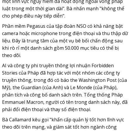
một lĩnh vực nguy hiểm đã hoạt động ngoài vòng pháp
luật trong một thời gian dài". Bà nhấn mạnh "không thể
cho phép điều này tiếp diễn".
Phần mềm Pegasus của tập đoàn NSO có khả năng bật
camera hoặc microphone trong điện thoại và thu thập dữ
liệu. Đây là trung tâm của một vụ bê bối chấn động sau
khi rò rỉ một danh sách gồm 50.000 mục tiêu có thể bị
theo dõi.
AI và công ty phi truyền thông lợi nhuận Forbidden
Stories của Pháp đã hợp tác với một nhóm các công ty
truyền thông, trong đó có báo the Washington Post (của
Mỹ), the Guardian (của Anh) và Le Monde (của Pháp),
phân tích và công bố danh sách trên. Tổng thống Pháp
Emmanuel Macron, người có tên trong danh sách này, đã
phải đổi điện thoại và thay số điện thoại.
Bà Callamard kêu gọi "khẩn cấp quản lý tốt hơn lĩnh vực
theo dõi trên mạng, và giám sát tốt hơn ngành công