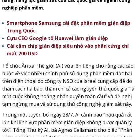
năng, năng lực giám sát của các quốc gia về ngành công
nghiệp phần mềm.
Smartphone Samsung cài đặt phần mềm gián điệp
Trung Quốc
Cựu CEO Google tố Huawei làm gián điệp
Cài cắm chip gián điệp siêu nhỏ vào phần cứng chỉ
mất 200 USD
Tổ chức Ân xá Thế giới (AI) vừa lên tiếng cho rằng các cáo
buộc về việc nhiều chính phủ sử dụng phần mềm độc hại
trên điện thoại do công ty NSO của Israel cung cấp để do
thám các nhà báo, thậm chí cả các nguyên thủ quốc gia "là
một cuộc khủng hoảng nhân quyền toàn cầu" và đề nghị
tạm ngừng mua và sử dụng thứ công nghệ giám sát này.
Trong một tuyên bố ngày 23/7, AI cảnh báo "hậu quả rất
lớn khi lĩnh vực phần mềm gián điệp không được quản lý
tốt". Tổng Thư ký AI, bà Agnes Callamard cho biết: "Phần