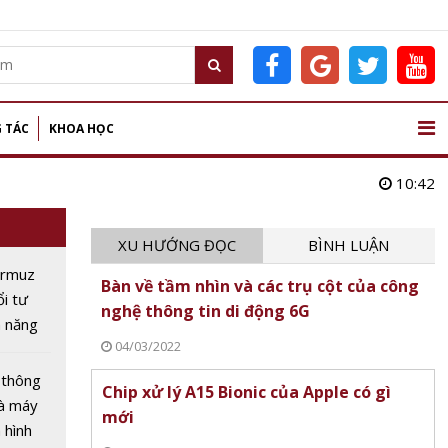
 TÁC
KHOA HỌC
10:42
XU HƯỚNG ĐỌC
BÌNH LUẬN
ormuz
Bàn về tầm nhìn và các trụ cột của công
ổi tư
nghệ thông tin di động 6G
h năng
04/03/2022
 cầu
 thông
Chip xử lý A15 Bionic của Apple có gì
hà máy
mới
 hình