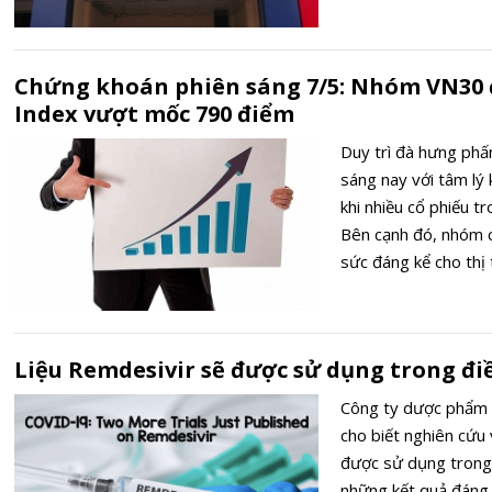
Chứng khoán phiên sáng 7/5: Nhóm VN30 đ
Index vượt mốc 790 điểm
Duy trì đà hưng phấ
sáng nay với tâm lý k
khi nhiều cổ phiếu 
Bên cạnh đó, nhóm 
sức đáng kể cho thị
Liệu Remdesivir sẽ được sử dụng trong điề
Công ty dược phẩm 
cho biết nghiên cứu
được sử dụng trong 
những kết quả đáng