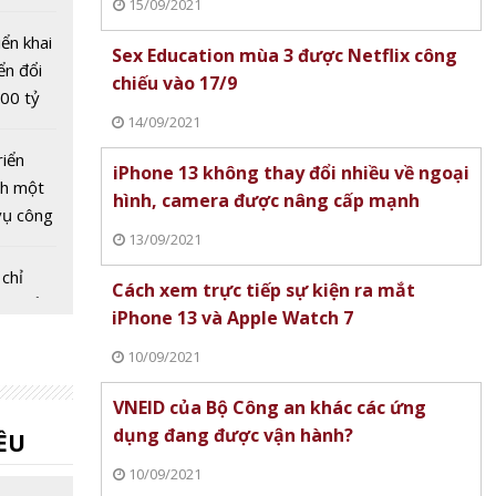
15/09/2021
 hạ tầng
chiến
ển khai
Sex Education mùa 3 được Netflix công
ơng lai
ển đổi
chiếu vào 17/9
00 tỷ
14/09/2021
riển
iPhone 13 không thay đổi nhiều về ngoại
nh một
hình, camera được nâng cấp mạnh
vụ công
13/09/2021
từ 1/7
chỉ
Cách xem trực tiếp sự kiện ra mắt
ỡ 'điểm
iPhone 13 và Apple Watch 7
án 06
10/09/2021
 số là
VNEID của Bộ Công an khác các ứng
 công
dụng đang được vận hành?
ỀU
 tin
10/09/2021
 nghệ