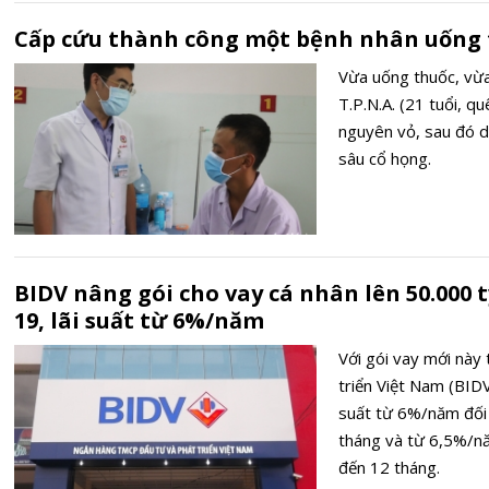
Cấp cứu thành công một bệnh nhân uống 
Vừa uống thuốc, vừa
T.P.N.A. (21 tuổi, q
nguyên vỏ, sau đó d
sâu cổ họng.
BIDV nâng gói cho vay cá nhân lên 50.000 
19, lãi suất từ 6%/năm
Với gói vay mới này
triển Việt Nam (BID
suất từ 6%/năm đối 
tháng và từ 6,5%/nă
đến 12 tháng.