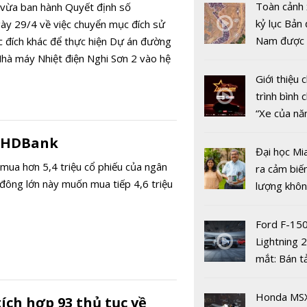
thông tin +
Toàn cảnh 
vừa ban hành Quyết định số
kỷ lục Bản 
 29/4 về việc chuyển mục đích sử
Nam được 
 đích khác để thực hiện Dự án đường
nhiều xe ô 
hà máy Nhiệt điện Nghi Sơn 2 vào hệ
năm 2022
Giới thiệu
trình bình 
“Xe của n
2022"
ếu HDBank
Đại học Mi
Vingroup b
mua hơn 5,4 triệu cổ phiếu của ngân
ra cảm biế
Intel tạo n
ông lớn này muốn mua tiếp 4,6 triệu
lượng khôn
những đột
phát hiện 
công nghệ
19
Ford F-15
Lightning 
mắt: Bán t
điện giá kh
chưa đến 4
Honda MS
ích hợp 93 thủ tục về