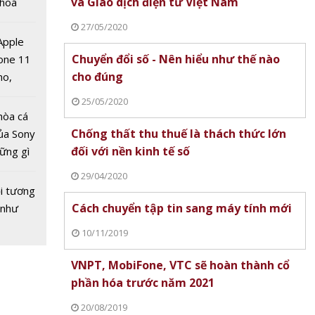
và Giao dịch điện tử Việt Nam
 hoá
 nhiều
27/05/2020
về nguồn
 Apple
Chuyển đổi số - Nên hiểu như thế nào
one 11
cho đúng
no,
 Mỹ
25/05/2020
hòa cá
nội
Chống thất thu thuế là thách thức lớn
ủa Sony
rí trực
đối với nền kinh tế số
hững gì
 lượng
 sống
n lược
29/04/2020
ùa hè
 không
i tương
Cách chuyển tập tin sang máy tính mới
mặt
 như
10/11/2019
VNPT, MobiFone, VTC sẽ hoàn thành cổ
phần hóa trước năm 2021
20/08/2019