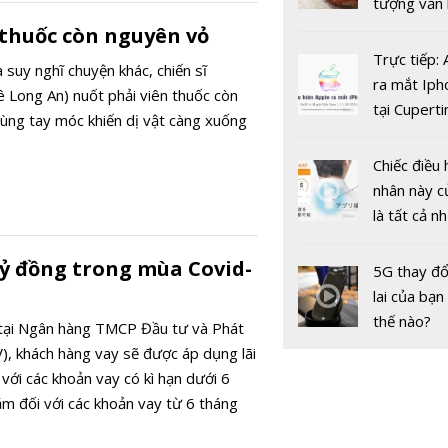
tượng văn
châu Âu với
thuốc còn nguyên vỏ
tranh cãi 
Trực tiếp:
 suy nghĩ chuyện khác, chiến sĩ
gốc
ra mắt Iph
uê Long An) nuốt phải viên thuốc còn
tại Cuperti
ùng tay móc khiến dị vật càng xuống
California,
Chiếc điều 
VieON với 
nhân này c
dung giải t
là tất cả n
tuyến chất
bạn cần để
cao và chiế
sót qua m
tỷ đồng trong mùa Covid-
thanh toán
5G thay đổ
nóng nực
dùng tiền 
lai của bạn
thế nào?
 tại Ngân hàng TMCP Đầu tư và Phát
V), khách hàng vay sẽ được áp dụng lãi
với các khoản vay có kì hạn dưới 6
m đối với các khoản vay từ 6 tháng