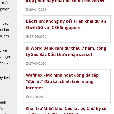
6 bộ phim hay nhất để xem trên VieON
1 mẫu
 phiên
29/01/2021
ữ liệu
 đua
ảnh báo
Bắc Ninh: Không ký kết triển khai dự án
n cáo
i
Owifi 5G với CSE Singapore
ời lao
ời làm
27/06/2020
i bán
Bị World Bank cấm dự thầu 7 năm, công
hu dịch
u xe
ty Sao Bắc Đẩu thừa nhận sai sót
ịch
zinger
ốc 0-
27/06/2020
sẽ nằm
hưa tới
m 70
Wefinex - Mô hình hoạt động đa cấp
ây hát
 đầu về
"đội lốt" đầu tài chính trên mạng
hính
internet
ử
10/06/2020
Bánh
Khai trừ MISA khỏi Câu lạc bộ Chữ ký số
ểu