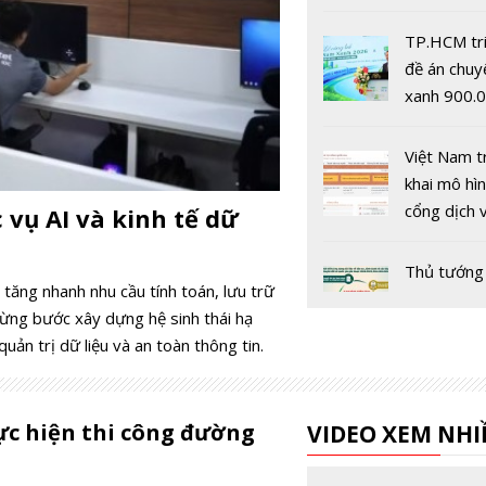
thành trục
công nghệ 
TP.HCM tri
lược của tư
đề án chuy
xanh 900.0
đồng
Việt Nam t
khai mô hì
cổng dịch 
 vụ AI và kinh tế dữ
toàn quốc 
Thủ tướng 
m tăng nhanh nhu cầu tính toán, lưu trữ
đạo tháo g
từng bước xây dựng hệ sinh thái hạ
nghẽn' Đề 
uản trị dữ liệu và an toàn thông tin.
Chuyển đổi
Chuyển từ
ực hiện thi công đường
VIDEO XEM NHI
nghệ thông
sang Công