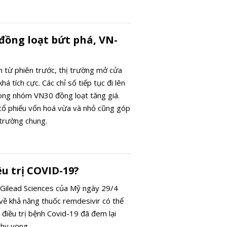
ồng loạt bứt phá, VN-
n từ phiên trước, thị trường mở cửa
há tích cực. Các chỉ số tiếp tục đi lên
trong nhóm VN30 đồng loạt tăng giá.
cổ phiếu vốn hoá vừa và nhỏ cũng góp
 trường chung.
u trị COVID-19?
Gilead Sciences của Mỹ ngày 29/4
 về khả năng thuốc remdesivir có thể
điều trị bệnh Covid-19 đã đem lại
 hy vọng.