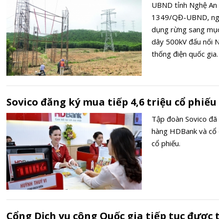
UBND tỉnh Nghệ An 
1349/QĐ-UBND, ngày
dụng rừng sang mục
dây 500kV đấu nối N
thống điện quốc gia.
Sovico đăng ký mua tiếp 4,6 triệu cổ phi
Tập đoàn Sovico đã 
hàng HDBank và cổ đ
cổ phiếu.
Cổng Dịch vụ công Quốc gia tiếp tục được t