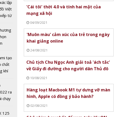
xác lập
'Cái tôi' thời 4.0 và tính hai mặt của
đồ Việt
mạng xã hội
xếp từ
tô nhất
04/09/2021
 chương
'Muôn màu' cảm xúc của trẻ trong ngày
chọn
khai giảng online
ăm
24/08/2021
ami tạo
ắt tay
Chủ tịch Chu Ngọc Anh giải toả 'ách tắc'
n chất
ên
về Giấy đi đường cho người dân Thủ đô
g khí
 phá
Covid-
10/08/2021
0
Hàng loạt Macbook M1 tự dưng vỡ màn
2022 ra
hình, Apple có đồng ý bảo hành?
ải chạy
ởi điểm
02/08/2021
0 nghìn
X 125