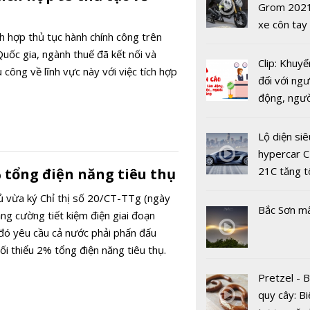
USD
Grom 202
xe côn tay
Hệ thống d
ích hợp thủ tục hành chính công trên
bản đường
lớn giúp c
uốc gia, ngành thuế đã kết nối và
Clip: Khuyế
đa thiên ta
 công về lĩnh vực này với việc tích hợp
đối với ngư
động, ngư
việc, ngườ
hàng tại k
Lộ diện siê
vụ trong d
hypercar C
Covid-19
21C tăng t
 tổng điện năng tiêu thụ
Việt Nam 
100km/h c
trong nhó
 vừa ký Chỉ thị số 20/CT-TTg (ngày
2 giây
Bắc Sơn m
nước hàng
ng cường tiết kiệm điện giai đoạn
xây dựng C
đó yêu cầu cả nước phải phấn đấu
phủ điện t
ối thiểu 2% tổng điện năng tiêu thụ.
Pretzel - 
quy cây: Bi