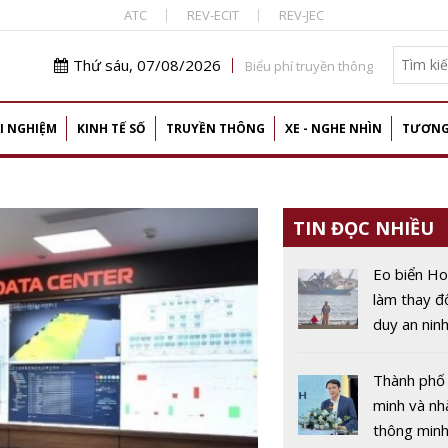
ATC
REV-ECIT
REV-JEC
Thứ sáu, 07/08/2026
Biểu phí truyền thông
I NGHIỆM
KINH TẾ SỐ
TRUYỀN THÔNG
XE - NGHE NHÌN
TƯƠNG
TIN ĐỌC NHIỀU
Eo biển H
làm thay đ
duy an nin
lượng toàn
Thành phố
minh và n
thông minh