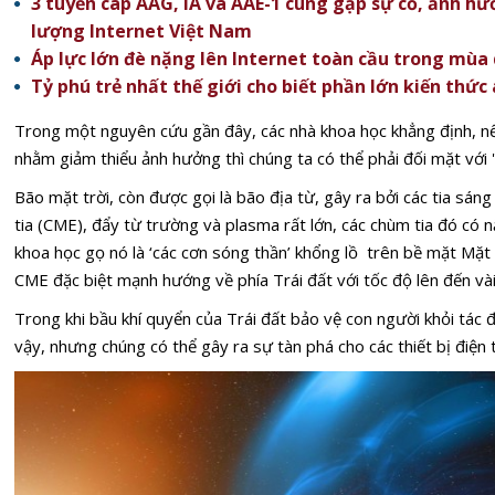
3 tuyến cáp AAG, IA và AAE-1 cùng gặp sự cố, ảnh 
lượng Internet Việt Nam
Áp lực lớn đè nặng lên Internet toàn cầu trong mùa
Tỷ phú trẻ nhất thế giới cho biết phần lớn kiến thức
Trong một nguyên cứu gần đây, các nhà khoa học khẳng định, n
nhằm giảm thiểu ảnh hưởng thì chúng ta có thể phải đối mặt với '
Bão mặt trời, còn được gọi là bão địa từ, gây ra bởi các tia sá
tia (CME), đẩy từ trường và plasma rất lớn, các chùm tia đó có 
khoa học gọ nó là ‘các cơn sóng thần’ khổng lồ trên bề mặt Mặt 
CME đặc biệt mạnh hướng về phía Trái đất với tốc độ lên đến và
Trong khi bầu khí quyển của Trái đất bảo vệ con người khỏi tá
vậy, nhưng chúng có thể gây ra sự tàn phá cho các thiết bị điện 