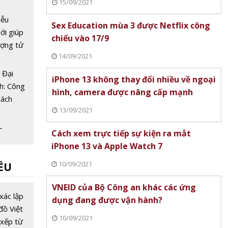
15/09/2021
ư tuyệt
iễu
Sex Education mùa 3 được Netflix công
ới giúp
chiếu vào 17/9
ượng tử
14/09/2021
ính toán
 Đại
iPhone 13 không thay đổi nhiều về ngoại
h: Công
hình, camera được nâng cấp mạnh
cách
13/09/2021
 quy
hế nhựa
-
Cách xem trực tiếp sự kiện ra mắt
 đạt
iPhone 13 và Apple Watch 7
 mở
10/09/2021
ỀU
 trung
u và
 bố thế
VNEID của Bộ Công an khác các ứng
iện mới
xác lập
dụng đang được vận hành?
đột phá
đồ Việt
10/09/2021
ghệ
xếp từ