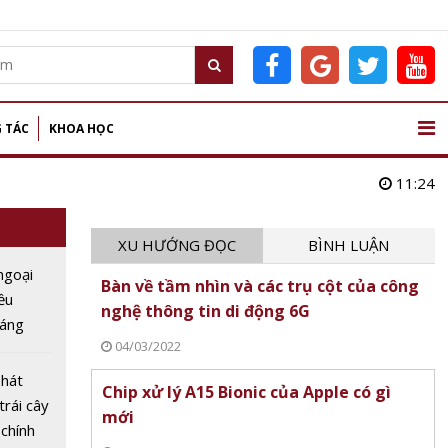
 TÁC
KHOA HỌC
11:24
XU HƯỚNG ĐỌC
BÌNH LUẬN
ngoại
Bàn về tầm nhìn và các trụ cột của công
ều
nghệ thông tin di động 6G
sáng
04/03/2022
 điểm
phát
Chip xử lý A15 Bionic của Apple có gì
trái cây
mới
 chính