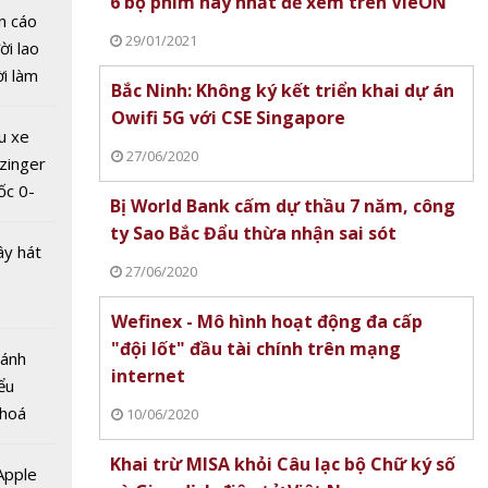
6 bộ phim hay nhất để xem trên VieON
tự 1.000
n cáo
gười
29/01/2021
ời lao
iều trị
ời làm
Bắc Ninh: Không ký kết triển khai dự án
xác hơn
i bán
Owifi 5G với CSE Singapore
hu dịch
u xe
ịch
27/06/2020
zinger
ốc 0-
Bị World Bank cấm dự thầu 7 năm, công
hưa tới
ty Sao Bắc Đẩu thừa nhận sai sót
ây hát
27/06/2020
Wefinex - Mô hình hoạt động đa cấp
"đội lốt" đầu tài chính trên mạng
 - Động
Bánh
internet
o nhất
ểu
cô đơn
 hoá
10/06/2020
hành
 nhiều
ình
Khai trừ MISA khỏi Câu lạc bộ Chữ ký số
về nguồn
 Apple