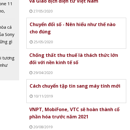
và Giao dịch điện tử Việt Nam
one 11
no,
27/05/2020
 Mỹ
Chuyển đổi số - Nên hiểu như thế nào
hòa cá
cho đúng
ủa Sony
hững gì
25/05/2020
 sống
Chống thất thu thuế là thách thức lớn
ùa hè
i tương
nh
đối với nền kinh tế số
 như
100 năm
29/04/2020
u tiên
ụng để
Cách chuyển tập tin sang máy tính mới
chất từ
10/11/2019
VNPT, MobiFone, VTC sẽ hoàn thành cổ
phần hóa trước năm 2021
20/08/2019