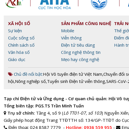
XÃ HỘI SỐ
SẢN PHẨM CÔNG NGHỆ
TRẢI 
Sự kiện
Mobile
Thế giớ
Cuộc sống số
Viễn thông
Điểm đ
Chính sách số
Điện tử tiêu dùng
Hành tr
Văn hóa số
Công nghệ thông tin
Giáo dục
Mẹo hay công nghệ
Chủ đề nổi bật:
Hội Vô tuyến điện tử Việt Nam
,
Chuyển đổi s
hội
,
Nông nghiệp số
,
Tuyển sinh Điện tử viễn thông
,
SARS-CoV-
Tạp chí Điện tử và Ứng dụng - Cơ quan chủ quản: Hội Vô tu
Tổng biên tập: PGS.TS Trần Minh Tuấn
Trụ sở chính:
Tầng 4, số 9 (
Lô TT01-07, số 103
) Nguyễn Xiển
Giấy phép hoạt động Trang TTĐTTH số: 134/GP-TTĐT do Cục
Điện thoại:
024 8587 7779 -
Hotline
: 0936 559 955
-
Ema