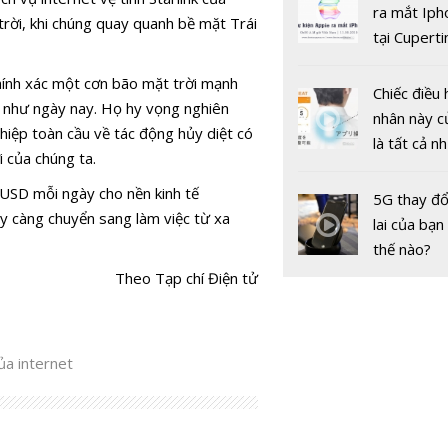
gốc
ra mắt Iph
rời, khi chúng quay quanh bề mặt Trái
tại Cuperti
California,
chính xác một cơn bão mặt trời mạnh
Chiếc điều 
t như ngày nay. Họ hy vọng nghiên
nhân này c
hiệp toàn cầu về tác động hủy diệt có
là tất cả n
i của chúng ta.
bạn cần để
ỉ USD mỗi ngày cho nền kinh tế
sót qua m
5G thay đổ
Phương trì
gày càng chuyển sang làm việc từ xa
nóng nực
lai của bạn
Einstein '
thế nào?
tuổi' lần đầ
Theo Tạp chí Điện tử
được sử d
tạo ra vật 
ánh sáng
ủa internet