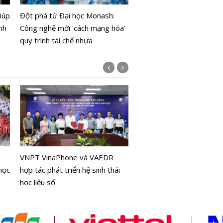
Gbps, mở đường cho tru
iúp
Đột phá từ Đại học Monash:
dữ liệu và mạng 6G
nh
Công nghệ mới 'cách mạng hóa'
quy trình tái chế nhựa
Công nghệ thị giác giúp 
không cần GPS vẫn xác đ
u
VNPT VinaPhone và VAEDR
chính xác mục tiêu
học
hợp tác phát triển hệ sinh thái
học liệu số