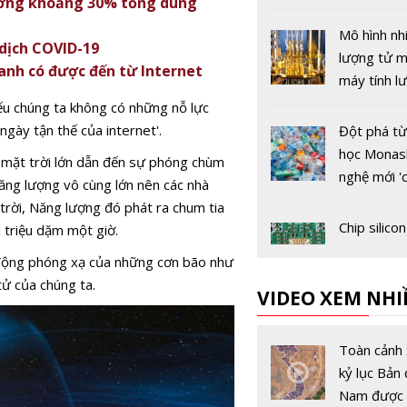
hưởng khoảng 30% tổng dung
xác gần nh
đối
Mô hình nh
 dịch COVID-19
lượng tử m
 anh có được đến từ Internet
máy tính l
thoát lỗi t
ếu chúng ta không có những nỗ lực
ngày tận thế của internet'.
Đột phá từ
học Monas
ng mặt trời lớn dẫn đến sự phóng chùm
nghệ mới '
năng lượng vô cùng lớn nên các nhà
mạng hóa'
trời, Năng lượng đó phát ra chum tia
trình tái c
Chip silicon
i triệu dặm một giờ.
germanium
c động phóng xạ của những cơn bão như
500 Gbps,
tử của chúng ta.
VIDEO XEM NHI
đường cho
tâm dữ liệ
CATL công
mạng 6G
hệ pin xe đ
Toàn cảnh 
với những 
kỷ lục Bản 
về công n
Nam được 