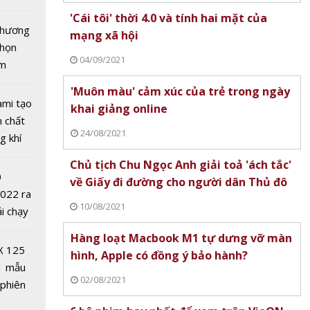
tô nhất
'Cái tôi' thời 4.0 và tính hai mặt của
 chương
mạng xã hội
chọn
04/09/2021
ăm
'Muôn màu' cảm xúc của trẻ trong ngày
ami tạo
khai giảng online
n chất
24/08/2021
ính đám
g khí
 thời
Covid-
Chủ tịch Chu Ngọc Anh giải toả 'ách tắc'
ên trên
0
về Giấy đi đường cho người dân Thủ đô
2022 ra
10/08/2021
ải chạy
ởi điểm
Hàng loạt Macbook M1 tự dưng vỡ màn
0 nghìn
X 125
hình, Apple có đồng ý bảo hành?
1 mẫu
02/08/2021
 phiên
t quả
 đua