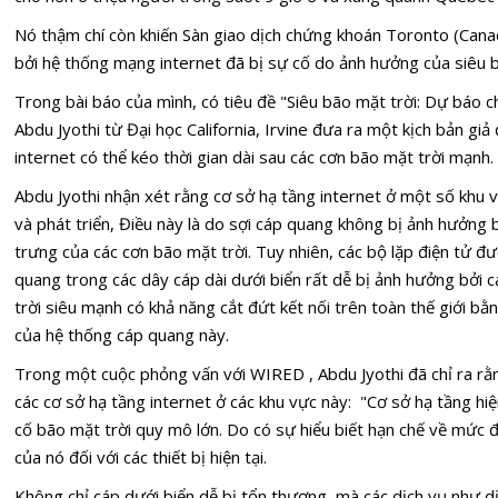
Nó thậm chí còn khiến Sàn giao dịch chứng khoán Toronto (Can
bởi hệ thống mạng internet đã bị sự cố do ảnh hưởng của siêu b
Trong bài báo của mình, có tiêu đề "Siêu bão mặt trời: Dự báo 
Abdu Jyothi từ Đại học California, Irvine đưa ra một kịch bản gi
internet có thể kéo thời gian dài sau các cơn bão mặt trời mạnh.
Abdu Jyothi nhận xét rằng cơ sở hạ tầng internet ở một số khu vự
và phát triển, Điều này là do sợi cáp quang không bị ảnh hưởng 
trưng của các cơn bão mặt trời. Tuy nhiên, các bộ lặp điện tử đư
quang trong các dây cáp dài dưới biển rất dễ bị ảnh hưởng bởi
trời siêu mạnh có khả năng cắt đứt kết nối trên toàn thế giới bằ
của hệ thống cáp quang này.
Trong một cuộc phỏng vấn với WIRED , Abdu Jyothi đã chỉ ra rằ
các cơ sở hạ tầng internet ở các khu vực này: "Cơ sở hạ tầng hi
cố bão mặt trời quy mô lớn. Do có sự hiểu biết hạn chế về mức 
của nó đối với các thiết bị hiện tại.
Không chỉ cáp dưới biển dễ bị tổn thương, mà các dịch vụ như dịc