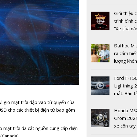
nhiều xe ô 
năm 2022
Giới thiệu
trình bình 
“Xe của n
2022"
Đại học Mi
ra cảm biế
Siêu máy t
lượng khôn
mây dự báo
phát hiện 
tiết đầu ti
19
Ford F-15
thế giới
Lightning 
mắt: Bán t
điện giá kh
vì gió mặt trời đập vào từ quyển của
chưa đến 4
 USD cho các thiết bị điện tử bao gồm
Honda MS
USD
Grom 202
xe côn tay
o mặt trời đã cắt nguồn cung cấp điện
Công bố kế
bản đường
 (Canada).