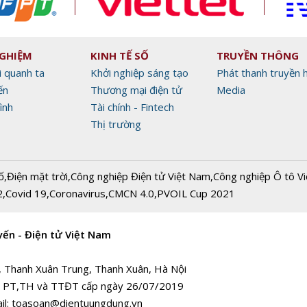
NGHIỆM
KINH TẾ SỐ
TRUYỀN THÔNG
i quanh ta
Khởi nghiệp sáng tạo
Phát thanh truyền 
ến
Thương mại điện tử
Media
ình
Tài chính - Fintech
Thị trường
ố
,
Điện mặt trời
,
Công nghiệp Điện tử Việt Nam
,
Công nghiệp Ô tô V
2
,
Covid 19
,
Coronavirus
,
CMCN 4.0
,
PVOIL Cup 2021
yến - Điện tử Việt Nam
, Thanh Xuân Trung, Thanh Xuân, Hà Nội
 PT,TH và TTĐT cấp ngày 26/07/2019
il:
toasoan@dientuungdung.vn