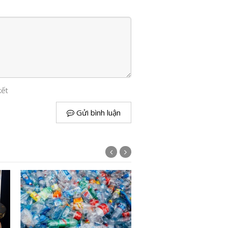
kết
Gửi bình luận
Chip silicon-germanium 