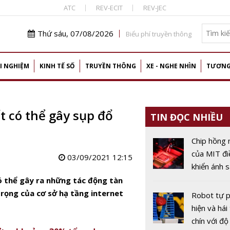
ATC
REV-ECIT
REV-JEC
Thứ sáu, 07/08/2026
Biểu phí truyền thông
I NGHIỆM
KINH TẾ SỐ
TRUYỀN THÔNG
XE - NGHE NHÌN
TƯƠNG
ất có thể gây sụp đổ
TIN ĐỌC NHIỀU
Chip hồng 
của MIT đi
03/09/2021 12:15
khiển ánh 
theo từng
 thể gây ra những tác động tàn
ảnh
trọng của cơ sở hạ tầng internet
Robot tự 
hiện và hái 
chín với độ