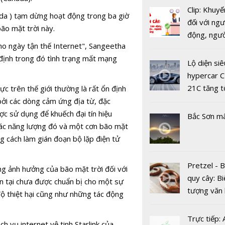
giải trình 
Clip: Khuyế
ada ) tạm dừng hoạt động trong ba giờ
hệ gene n
đối với ngư
ão mặt trời này.
Việt: Giúp đ
động, ngư
y tế chính 
cho ngày tận thế Internet", Sangeetha
việc, ngườ
ả định trong đó tình trạng mất mạng
hàng tại k
Lộ diện siê
vụ trong d
hypercar C
Covid-19
21C tăng t
c trên thế giới thường là rất ổn định
100km/h c
bởi các dòng cảm ứng địa từ, đặc
2 giây
ợc sử dụng để khuếch đại tín hiệu
Bắc Sơn m
 các năng lượng đó và một cơn bão mặt
ng cách làm gián đoạn bộ lặp điện tử
Con người
Pretzel - 
ng ảnh hưởng của bão mặt trời đối với
vật bậc ca
quy cây: Bi
ện tại chưa được chuẩn bị cho một sự
nhưng lại 
tượng văn
độ thiệt hại cũng như những tác động
nhất trên 
châu Âu với
tinh của m
tranh cãi 
Trực tiếp:
h vụ internet vệ tinh Starlink của