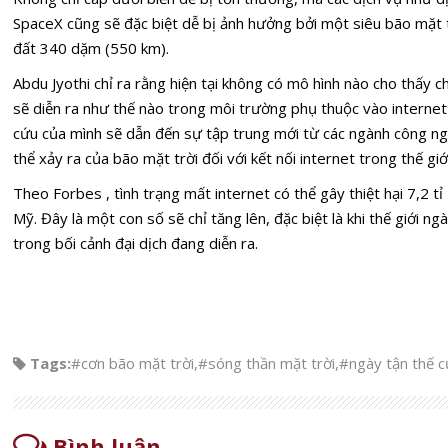
SpaceX cũng sẽ đặc biệt dễ bị ảnh hưởng bởi một siêu bão mặt t
đất 340 dặm (550 km).
Abdu Jyothi chỉ ra rằng hiện tại không có mô hình nào cho thấy 
sẽ diễn ra như thế nào trong môi trường phụ thuộc vào interne
cứu của mình sẽ dẫn đến sự tập trung mới từ các ngành công ng
thể xảy ra của bão mặt trời đối với kết nối internet trong thế giớ
Theo Forbes , tình trạng mất internet có thể gây thiệt hại 7,2 t
Mỹ. Đây là một con số sẽ chỉ tăng lên, đặc biệt là khi thế giới n
trong bối cảnh đại dịch đang diễn ra.
Tags:
#cơn bão mặt trời
,
#sóng thần mặt trời
,
#ngày tận thế c
Bình luận