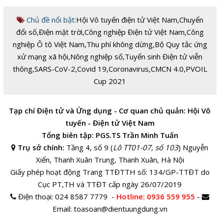
Chủ đề nổi bật:
Hội Vô tuyến điện tử Việt Nam
,
Chuyển
đổi số
,
Điện mặt trời
,
Công nghiệp Điện tử Việt Nam
,
Công
nghiệp Ô tô Việt Nam
,
Thu phí không dừng
,
Bộ Quy tắc ứng
xử mạng xã hội
,
Nông nghiệp số
,
Tuyển sinh Điện tử viễn
thông
,
SARS-CoV-2
,
Covid 19
,
Coronavirus
,
CMCN 4.0
,
PVOIL
Cup 2021
Tạp chí Điện tử và Ứng dụng - Cơ quan chủ quản: Hội Vô
tuyến - Điện tử Việt Nam
Tổng biên tập: PGS.TS Trần Minh Tuấn
Trụ sở chính:
Tầng 4, số 9 (
Lô TT01-07, số 103
) Nguyễn
Xiển, Thanh Xuân Trung, Thanh Xuân, Hà Nội
Giấy phép hoạt động Trang TTĐTTH số: 134/GP-TTĐT do
Cục PT,TH và TTĐT cấp ngày 26/07/2019
Điện thoại:
024 8587 7779 -
Hotline
: 0936 559 955
-
Email:
toasoan@dientuungdung.vn