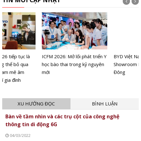
TIN MỚI CẬP NHẬT
ICFM 2026: Mở lối phát triển Y
BYD Việt Nam khai trương
học bào thai trong kỷ nguyên
Showroom BYD HTA Hà
mới
Đông
XU HƯỚNG ĐỌC
BÌNH LUẬN
Bàn về tầm nhìn và các trụ cột của công nghệ
thông tin di động 6G
04/03/2022