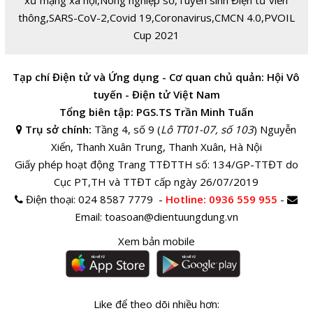
thông
,
SARS-CoV-2
,
Covid 19
,
Coronavirus
,
CMCN 4.0
,
PVOIL
Cup 2021
Tạp chí Điện tử và Ứng dụng - Cơ quan chủ quản: Hội Vô
tuyến - Điện tử Việt Nam
Tổng biên tập: PGS.TS Trần Minh Tuấn
Trụ sở chính:
Tầng 4, số 9 (
Lô TT01-07, số 103
) Nguyễn
Xiển, Thanh Xuân Trung, Thanh Xuân, Hà Nội
Giấy phép hoạt động Trang TTĐTTH số: 134/GP-TTĐT do
Cục PT,TH và TTĐT cấp ngày 26/07/2019
Điện thoại:
024 8587 7779 -
Hotline
: 0936 559 955
-
Email:
toasoan@dientuungdung.vn
Xem bản mobile
Like để theo dõi nhiều hơn: