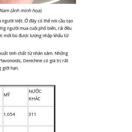
t Nam (ảnh minh họa).
 người Việt. Ở đây có thể nói cầu tạo
ững người mua cuối phổ biến, rải đều
ước mới bù được lượng nhập khẩu từ
 xuất tinh chất từ nhân sâm. Những
lavonoids, Denichine có giá trị rất
 giới hạn.
NƯỚC
MỸ
KHÁC
1.054
311