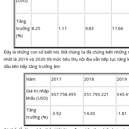
(USD)
Tăng
trưởng
8.25
1.11
9.83
17.66
(%)
Đây là những con số biết nói. Bởi chúng ta đã chứng kiến nhữn
nhất là 2019 và 2020 thì mức tiêu thụ nội địa vẫn tiếp tục tăng l
dầu liên tiếp tăng trưởng âm:
Năm
2017
2018
2019
Giá trị nhập
307.758.495
351.793.221
345.4
khẩu (USD)
Tăng
-3.92
14.30
-1.81
trưởng (%)