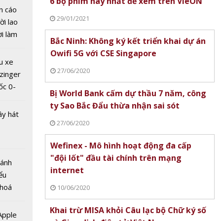
6 bộ phim hay nhất để xem trên VieON
ộc đua
n cáo
c ngành
29/01/2021
ời lao
g mùa
ời làm
Bắc Ninh: Không ký kết triển khai dự án
D-19
i bán
Owifi 5G với CSE Singapore
hu dịch
u xe
ịch
27/06/2020
zinger
ốc 0-
Bị World Bank cấm dự thầu 7 năm, công
hưa tới
ty Sao Bắc Đẩu thừa nhận sai sót
ây hát
27/06/2020
Wefinex - Mô hình hoạt động đa cấp
"đội lốt" đầu tài chính trên mạng
Bánh
internet
ểu
c mới
 hoá
10/06/2020
lớn
 nhiều
dọa
Khai trừ MISA khỏi Câu lạc bộ Chữ ký số
về nguồn
 Apple