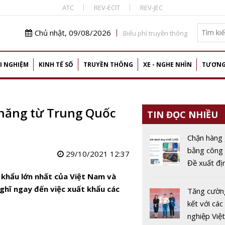
ATC
REV-ECIT
REV-JEC
Chủ nhật, 09/08/2026
Biểu phí truyền thông
I NGHIỆM
KINH TẾ SỐ
TRUYỀN THÔNG
XE - NGHE NHÌN
TƯƠNG
năng từ Trung Quốc
TIN ĐỌC NHIỀU
Chặn hàng 
bằng công 
29/10/2021 12:37
Đề xuất đị
từng sản 
 khẩu lớn nhất của Việt Nam và
bằng mã U
ghĩ ngay đến việc xuất khẩu các
Tăng cườn
kết với cá
nghiệp Việt