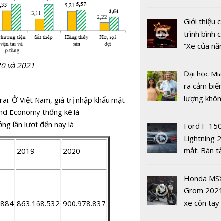
nhiều xe ô 
năm 2022
Giới thiệu
trình bình 
“Xe của n
2022"
20 và 2021
Đại học Mi
Xuất hiện 
ra cảm biế
có thu nhậ
lượng khôn
rãi. Ở Việt Nam, giá trị nhập khẩu mặt
đồng từ t
phát hiện 
nd Economy thống kê là
mại điện t
19
g lần lượt đến nay là:
Ford F-15
Lightning 
mắt: Bán t
2019
2020
điện giá kh
chưa đến 4
Honda MS
USD
Grom 202
xe côn tay
.884
863.168.532
900.978.837
Kinh doanh
bản đường