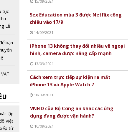
15/09/2021
m mắt
istics
p tục
Sex Education mùa 3 được Netflix công
thu
chiếu vào 17/9
ong Lễ
14/09/2021
ắm
thân
 để bạn
iPhone 13 không thay đổi nhiều về ngoại
chuyên
hình, camera được nâng cấp mạnh
ng
13/09/2021
không
p ngã
ế VAT
Cách xem trực tiếp sự kiện ra mắt
 nền
iPhone 13 và Apple Watch 7
ng mại
10/09/2021
ỀU
n hàng
u từ
y - Cơ
VNEID của Bộ Công an khác các ứng
á của
xác lập
dụng đang được vận hành?
ch trực
đồ Việt
10/09/2021
xếp từ