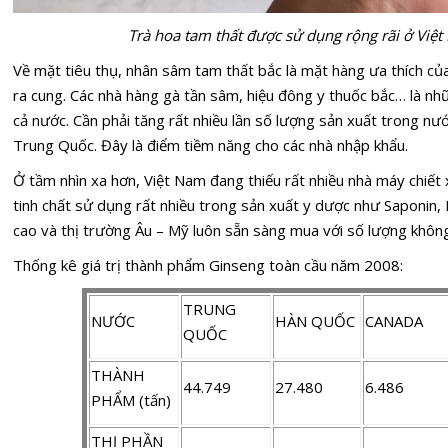
Trà hoa tam thất được sử dụng rộng rãi ở Việ
Về mặt tiêu thụ, nhân sâm tam thất bắc là mặt hàng ưa thích của
ra cung. Các nhà hàng
gà tần sâm
, hiệu đông y thuốc bắc… là nh
cả nước. Cần phải tăng rất nhiều lần số lượng sản xuất trong n
Trung Quốc. Đây là điểm tiềm năng cho các nhà nhập khẩu.
Ở tầm nhìn xa hơn, Việt Nam đang thiếu rất nhiều nhà máy chiết
tinh chất sử dụng rất nhiều trong sản xuất y dược như Saponin, F
cao và thị trường Âu – Mỹ luôn sẵn sàng mua với số lượng không
Thống kê giá trị thành phẩm Ginseng toàn cầu năm 2008:
TRUNG
NƯỚC
HÀN QUỐC
CANADA
QUỐC
THÀNH
44.749
27.480
6.486
PHẨM (tấn)
THỊ PHẦN