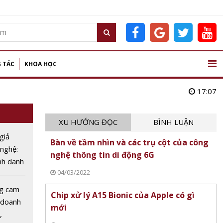
 TÁC
KHOA HỌC
17:07
XU HƯỚNG ĐỌC
BÌNH LUẬN
giả
Bàn về tầm nhìn và các trụ cột của công
nghệ:
nghệ thông tin di động 6G
nh danh
04/03/2022
phẩm
ID
g cam
Chip xử lý A15 Bionic của Apple có gì
c doanh
mới
,