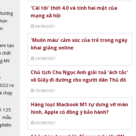
tô nhất
'Cái tôi' thời 4.0 và tính hai mặt của
 chương
mạng xã hội
chọn
04/09/2021
ăm
'Muôn màu' cảm xúc của trẻ trong ngày
ami tạo
khai giảng online
cá nhân
n chất
24/08/2021
p 140 tỉ
g khí
hương
Covid-
Chủ tịch Chu Ngọc Anh giải toả 'ách tắc'
ử
0
về Giấy đi đường cho người dân Thủ đô
2022 ra
10/08/2021
ải chạy
ởi điểm
Hàng loạt Macbook M1 tự dưng vỡ màn
0 nghìn
X 125
hình, Apple có đồng ý bảo hành?
1 mẫu
02/08/2021
 phiên
 trực
 đua