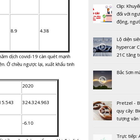
tuyến - Cu
Clip: Khuyế
mới của cá
đối với ngư
hàng tron
động, ngư
dịch COVI
việc, ngườ
8.9
4.38
hàng tại k
Lộ diện siê
vụ trong d
hypercar C
Covid-19
21C tăng t
g năm dịch covid-19 càn quét mạnh
100km/h c
ên. Ở chiều ngược lại, xuất khẩu tinh
2 giây
Bắc Sơn m
2020
15.543
324.324.963
Pretzel - 
quy cây: Bi
Một thế lự
tượng văn
-6.10
ngày càng 
châu Âu với
mạnh, đe 
tranh cãi 
Trực tiếp: