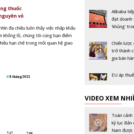
Alibaba.co
ùng thuốc
dịch vụ log
Alibaba tiế
 nguyên vỏ
trực tuyến
đạt doanh 
'khủng' tr
hìn đa chiều luôn thấy việc nhập khẩu
hội mua s
n khổng lồ, chúng tôi cùng bạn điểm
Ngày Độc 
hiều hạn chế trong mối quan hệ giao
Chiến lược
11/11
trở thành 
gia bán hà
online mà 
một lần vấ
EU áp thu
đối với các
tảng thươ
VIDEO XEM NHI
điện tử bá
vào châu Â
Black Frida
1/7
hội bứt ph
Toàn cảnh 
các giao dị
kỷ lục Bản 
tuyến
Nam được 