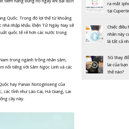
doanh thu
ất tiềm năng bùng nổ ngay khi đại dịch
gốc
ra mắt Iph
cáo của Go
tại Cuperti
Facebook
ng Quốc. Trong đó lợi thế từ khoảng
California,
ác nhà nhập khẩu. Điện Tử Ngày Nay sẽ
Chiếc điều 
xuất quốc tế rẻ hơn các nước trong
nhân này c
là tất cả n
bạn cần để
sót qua m
5G thay đổ
ệt Nam trong ngành trồng nhân sâm,
nóng nực
lai của bạn
 Nam nổi tiếng với Sâm Ngọc Linh và các
thế nào?
Nhận diện 
lừa đảo tr
 Quốc hay Panax Notoginseng của
không gia
, các tỉnh như Lào Cai, Hà Giang, Lai
ống cây này.