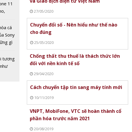
 quảng
và Giao dịch điện tử Việt Nam
one 11
ogle,
no,
27/05/2020
 Mỹ
Chuyển đổi số - Nên hiểu như thế nào
hòa cá
cho đúng
ủa Sony
hững gì
25/05/2020
 sống
Chống thất thu thuế là thách thức lớn
ùa hè
i tương
đối với nền kinh tế số
 như
29/04/2020
hành vi
ên
Cách chuyển tập tin sang máy tính mới
n mạng
10/11/2019
VNPT, MobiFone, VTC sẽ hoàn thành cổ
phần hóa trước năm 2021
20/08/2019