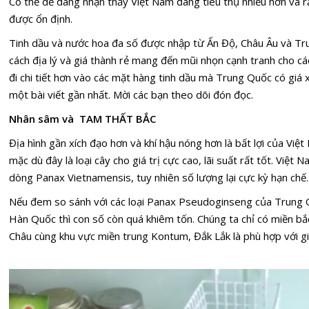
Có thể dễ dàng nhận thấy Việt Nam đang tiêu thụ nhiều hơn và r
được ổn định.
Tinh dầu
và nước hoa đa số được nhập từ Ấn Độ, Châu Âu và Tru
cách địa lý và giá thành rẻ mang đến mũi nhọn cạnh tranh cho c
đi chi tiết hơn vào các mặt hàng tinh dầu mà Trung Quốc có giá 
một bài viết gần nhất. Mời các bạn theo dõi đón đọc.
Nhân sâm và
TAM THẤT BẮC
Địa hình gần xích đạo hơn và khí hậu nóng hơn là bất lợi của Vi
mặc dù đây là loại cây cho giá trị cực cao, lãi suất rất tốt. Việt
dòng Panax Vietnamensis, tuy nhiên số lượng lại cực kỳ hạn chế.
Nếu đem so sánh với các loại Panax Pseudoginseng của Trung
Hàn Quốc thì con số còn quá khiêm tốn. Chúng ta chỉ có miền bắc
Châu cùng khu vực miền trung Kontum, Đắk Lắk là phù hợp với gi