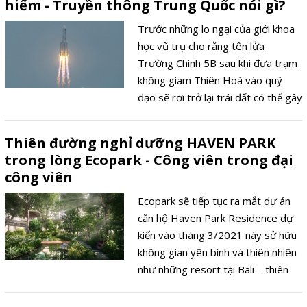
hiểm - Truyền thông Trung Quốc nói gì?
Trước những lo ngại của giới khoa
học vũ trụ cho rằng tên lửa
Trường Chinh 5B sau khi đưa trạm
không giam Thiên Hoà vào quỹ
đạo sẽ rơi trở lại trái đất có thể gây
nguy hiểm, giới truyền thông Trung
Quốc đã phát đi các nhận định cho
Thiên đường nghỉ dưỡng HAVEN PARK
rằng tên lửa này sẽ rơi trên vùng
trong lòng Ecopark - Công viên trong đại
biển quốc tế không làm ảnh hưởng
công viên
đến con người.
Ecopark sẽ tiếp tục ra mắt dự án
căn hộ Haven Park Residence dự
kiến vào tháng 3/2021 này sở hữu
không gian yên bình và thiên nhiên
như những resort tại Bali – thiên
đường nghỉ dưỡng nổi tiếng thế
giới.