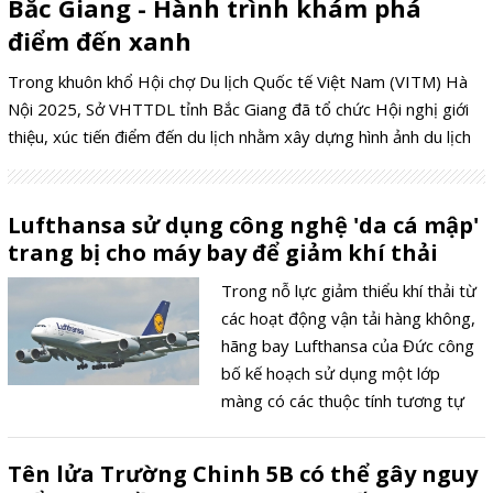
Bắc Giang - Hành trình khám phá
điểm đến xanh
Trong khuôn khổ Hội chợ Du lịch Quốc tế Việt Nam (VITM) Hà
Nội 2025, Sở VHTTDL tỉnh Bắc Giang đã tổ chức Hội nghị giới
thiệu, xúc tiến điểm đến du lịch nhằm xây dựng hình ảnh du lịch
tỉnh Bắc Giang thành một hành trình du lịch xanh.
Lufthansa sử dụng công nghệ 'da cá mập'
trang bị cho máy bay để giảm khí thải
Trong nỗ lực giảm thiểu khí thải từ
các hoạt động vận tải hàng không,
hãng bay Lufthansa của Đức công
bố kế hoạch sử dụng một lớp
màng có các thuộc tính tương tự
da cá mập phủ bên ngoài các máy
bay chở hàng của mình.
Tên lửa Trường Chinh 5B có thể gây nguy