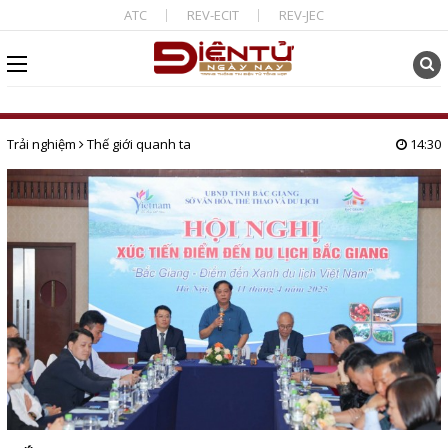
ATC
REV-ECIT
REV-JEC
Trải nghiệm
Thế giới quanh ta
14:30