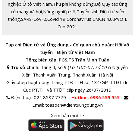
nghiệp Ô tô Việt Nam
,
Thu phí không dừng
,
Bộ Quy tắc ứng
xử mạng xã hội
,
Nông nghiệp số
,
Tuyển sinh Điện tử viễn
thông
,
SARS-CoV-2
,
Covid 19
,
Coronavirus
,
CMCN 4.0
,
PVOIL
Cup 2021
Tạp chí Điện tử và Ứng dụng - Cơ quan chủ quản: Hội Vô
tuyến - Điện tử Việt Nam
Tổng biên tập: PGS.TS Trần Minh Tuấn
Trụ sở chính:
Tầng 4, số 9 (
Lô TT01-07, số 103
) Nguyễn
Xiển, Thanh Xuân Trung, Thanh Xuân, Hà Nội
Giấy phép hoạt động Trang TTĐTTH số: 134/GP-TTĐT do
Cục PT,TH và TTĐT cấp ngày 26/07/2019
Điện thoại:
024 8587 7779 -
Hotline
: 0936 559 955
-
Email:
toasoan@dientuungdung.vn
Xem bản mobile