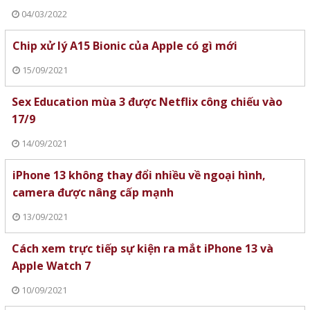
khu bảo tổn có trạm radar tác
04/03/2022
chiến quan trọng năm xưa), du lịch
trải nghiệm khám phá, cung cấp
Chip xử lý A15 Bionic của Apple có gì mới
lâm sản, nguồn dược liệu quý... Khu
15/09/2021
bảo tồn cũng là nơi lưu giữ, bảo
tồn các nguồn gen quý, mẫu chuẩn
Sex Education mùa 3 được Netflix công chiếu vào
hệ sinh thái có giá trị trong nước
17/9
cũng như trên thế giới.
14/09/2021
iPhone 13 không thay đổi nhiều về ngoại hình,
camera được nâng cấp mạnh
13/09/2021
Cách xem trực tiếp sự kiện ra mắt iPhone 13 và
Apple Watch 7
10/09/2021