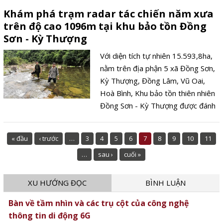
Khám phá trạm radar tác chiến năm xưa
trên độ cao 1096m tại khu bảo tồn Đồng
Sơn - Kỳ Thượng
Với diện tích tự nhiên 15.593,8ha,
nằm trên địa phận 5 xã Đồng Sơn,
Kỳ Thượng, Đồng Lâm, Vũ Oai,
Hoà Bình, Khu bảo tồn thiên nhiên
Đồng Sơn - Kỳ Thượng được đánh
giá là nơi có giá trị đa dạng sinh
học cao nhất trên địa bàn tỉnh hiện
« đầu
‹ trước
…
3
4
5
6
7
8
9
10
11
nay. Với những giá trị đặc biệt của
…
sau ›
cuối »
mình, Khu bảo tồn đã và đang
mang lại lợi ích không chỉ cho cộng
đồng dân cư trong khu vực, mà còn
XU HƯỚNG ĐỌC
BÌNH LUẬN
có giá trị to lớn trong bảo vệ môi
Bàn về tầm nhìn và các trụ cột của công nghệ
trường sinh thái, phục vụ giáo dục,
thông tin di động 6G
nghiên cứu khoa học (Trên nóc nhà