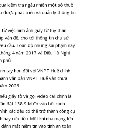
 qua kiểm tra ngẫu nhiên một số thuê
 được phát triển và quản lý thông tin
 từ việc hình ảnh giấy tờ tùy thân
p vấn đề, cho tới thông tin chủ sử
 yêu cầu. Toàn bộ những sai phạm này
 tháng 4 năm 2017 và Điều 18 Nghị
h phủ.
ạnh tay hơn đối với VNPT Huế chính
an hành văn bản VNPT Huế vẫn chưa
 năm 2026.
u giấy tờ và gọi video call chính là
 Cần đặt 138 SIM đó vào bối cảnh
ính xác đều có thể trở thành công cụ
nh hay rửa tiền. Một khi nhà mạng lớn
 đánh mất niềm tin vào tính an toàn