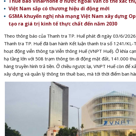
Thuê bao VinaPhone ở nước ngoài vẫn có thể xác th
Việt Nam sắp có thương hiệu di động mới
GSMA khuyến nghị nhà mạng Việt Nam xây dựng Ope
tạo ra giá trị kinh tế thực chất đến năm 2030
Theo
thông báo của Thanh tra TP. Huế
phát đi ngày 03/6/2026
Thanh tra TP. Huế đã ban hành Kết luận thanh tra số 1241/KL-T
hoạt động viễn thông tại Viễn thông Huế (VNPT Huế). Ở khía cạn
hạ tầng lớn với 508 trạm thông tin di động mặt đất, 141.000 t
hàng truyền hình trả tiền. Ở chiều ngược lại, VNPT Huế còn để xả
xây dựng và quản lý thông tin thuê bao, mà tới thời điểm ban hà