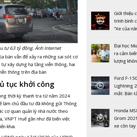
nhiều xe ô 
năm 2022
Giới thiệu
trình bình 
“Xe của n
2022"
Đại học Mi
 tư 63 tỷ đồng. Ảnh Internet
ra cảm biế
ịa bàn vẫn để xảy ra những sai sót cơ
lượng khôn
t tự xây dựng hạ tầng viễn thông, hai
Keysight
phát hiện 
iễn thông trên địa bàn
Technologi
19
Ford F-15
ấn tiên ph
ủ tục khởi công
Lightning 
trong kiểm
mắt: Bán t
mạng 5G c
ong thời kỳ thanh tra từ năm 2024
điện giá kh
giới
ế làm chủ đầu tư đã không gửi Thông
chưa đến 4
Honda MS
ác cơ quan quản lý nhà nước theo
USD
Grom 202
tra, VNPT Huế gần như đã biến việc
xe côn tay
ển khai.
Giải pháp 
bản đường