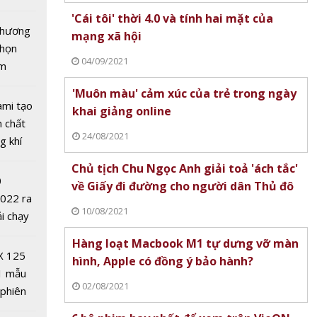
tô nhất
'Cái tôi' thời 4.0 và tính hai mặt của
 chương
mạng xã hội
chọn
04/09/2021
ăm
'Muôn màu' cảm xúc của trẻ trong ngày
ami tạo
khai giảng online
n chất
24/08/2021
g khí
Covid-
es lĩnh
Chủ tịch Chu Ngọc Anh giải toả 'ách tắc'
0
ong
về Giấy đi đường cho người dân Thủ đô
2022 ra
 thử
10/08/2021
ải chạy
ủa thế
ởi điểm
Hàng loạt Macbook M1 tự dưng vỡ màn
0 nghìn
X 125
hình, Apple có đồng ý bảo hành?
1 mẫu
02/08/2021
 phiên
mới cho
 đua