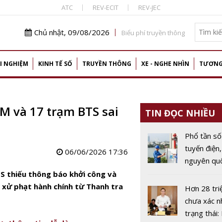
ATC
REV-ECIT
REV-JEC
Chủ nhật, 09/08/2026
Biểu phí truyền thông
I NGHIỆM
KINH TẾ SỐ
TRUYỀN THÔNG
XE - NGHE NHÌN
TƯƠNG
M và 17 trạm BTS sai
TIN ĐỌC NHIỀU
Phổ tần số
tuyến điện,
06/06/2026 17:36
nguyên quố
chiến lược
TS thiếu thông báo khởi công và
kinh tế số
ị xử phạt hành chính từ Thanh tra
Hơn 28 tri
chưa xác n
trạng thái: