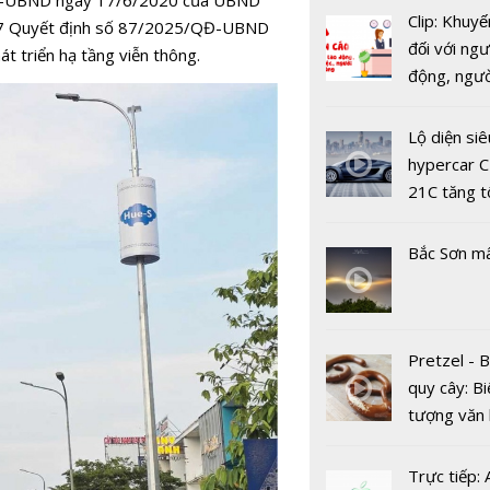
/QĐ-UBND ngày 17/6/2020 của UBND
chăm sóc 
Clip: Khuyế
ều 7 Quyết định số 87/2025/QĐ-UBND
hàng từ tổ
đối với ngư
át triển
hạ tầng viễn thông
.
tự động t
động, ngư
tác bằng g
việc, ngườ
nói.
hàng tại k
Lộ diện siê
vụ trong d
hypercar C
Covid-19
21C tăng t
100km/h c
2 giây
Bắc Sơn m
Pretzel - 
5G mang lại
quy cây: Bi
300 triệu 
tượng văn
năm cho cá
châu Âu với
mạng Việt
tranh cãi 
Trực tiếp: