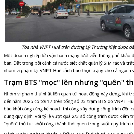
Tòa nhà VNPT Huế trên đường Lý Thường Kiệt được đầu
Một doanh nghiệp lớn vận hành mạng lưới viễn thông phủ khắp đ
bản. Đặt trong bối cảnh cả nước siết chặt quản lý SIM rác và trậ
nhóm vi phạm tại VNPT Huế cảnh báo thực trạng cho cả ngành v
Trạm BTS "mọc" lên nhưng "quên" th
Nhóm vi phạm thứ nhất liên quan tới hoạt động xây dựng, khi tr
đến năm 2025 có tới 17 trên tổng số 23 trạm BTS do VNPT Hu
báo khởi công cùng kế hoạch thi công xây dựng công trình đến c
đúng quy định. Với tỷ lệ vượt quá 2/3 số công trình được kiểm 
"quên" thủ tục khởi công thành thói quen trong suốt quy trình tri