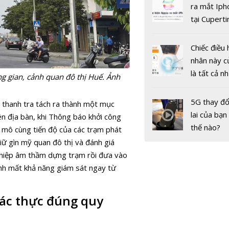
gốc
ra mắt Iph
tại Cuperti
California,
Chiếc điều 
nhân này c
là tất cả n
ng gian, cảnh quan đô thị Huế. Ảnh
bạn cần để
sót qua m
5G thay đổ
 thanh tra tách ra thành một mục
Nâng cao c
nóng nực
lai của bạn
rên địa bàn, khi Thông báo khởi công
lượng thông
thế nào?
y mô cùng tiến độ của các trạm phát
động
ữ gìn mỹ quan đô thị và đánh giá
ghiệp âm thầm dựng trạm rồi đưa vào
nh mất khả năng giám sát ngay từ
ác thực đúng quy