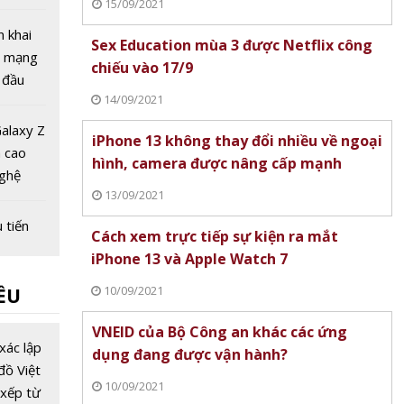
15/09/2021
 tuần
 bị
n khai
Sex Education mùa 3 được Netflix công
gọi
g mạng
chiếu vào 17/9
 đầu
14/09/2021
ệt Nam
alaxy Z
iPhone 13 không thay đổi nhiều về ngoại
h cao
hình, camera được nâng cấp mạnh
nghệ
13/09/2021
gập
 tiến
Cách xem trực tiếp sự kiện ra mắt
ng lai
iPhone 13 và Apple Watch 7
 số
10/09/2021
ỀU
ng đầu
VNEID của Bộ Công an khác các ứng
u viễn
xác lập
dụng đang được vận hành?
với giá
đồ Việt
10/09/2021
 tỷ USD,
xếp từ