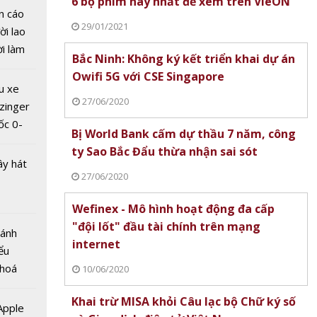
6 bộ phim hay nhất để xem trên VieON
khách
n cáo
ng đài
29/01/2021
ời lao
ương
ời làm
iọng
Bắc Ninh: Không ký kết triển khai dự án
i bán
Owifi 5G với CSE Singapore
hu dịch
u xe
ịch
27/06/2020
zinger
ốc 0-
Bị World Bank cấm dự thầu 7 năm, công
hưa tới
ty Sao Bắc Đẩu thừa nhận sai sót
ây hát
27/06/2020
Wefinex - Mô hình hoạt động đa cấp
"đội lốt" đầu tài chính trên mạng
Bánh
 giá trị
internet
ểu
USD mỗi
 hoá
10/06/2020
c nhà
 nhiều
 Nam
Khai trừ MISA khỏi Câu lạc bộ Chữ ký số
về nguồn
 Apple