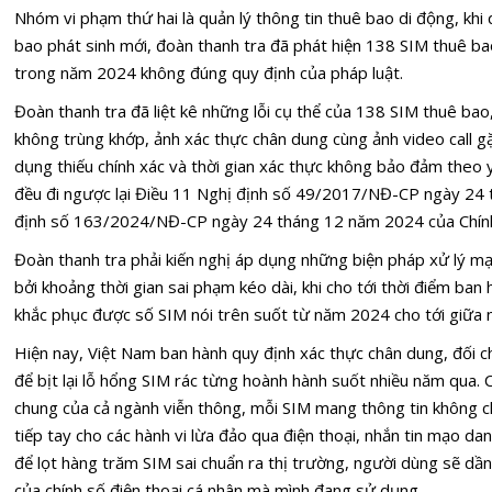
Nhóm vi phạm thứ hai là quản lý thông tin thuê bao di động, khi
bao phát sinh mới, đoàn thanh tra đã phát hiện 138 SIM thuê bao
trong năm 2024 không đúng quy định của pháp luật.
Đoàn thanh tra đã liệt kê những lỗi cụ thể của 138 SIM thuê bao,
không trùng khớp, ảnh xác thực chân dung cùng ảnh video call gặ
dụng thiếu chính xác và thời gian xác thực không bảo đảm theo
đều đi ngược lại Điều 11 Nghị định số 49/2017/NĐ-CP ngày 24
định số 163/2024/NĐ-CP ngày 24 tháng 12 năm 2024 của Chín
Đoàn thanh tra phải kiến nghị áp dụng những biện pháp xử lý m
bởi khoảng thời gian sai phạm kéo dài, khi cho tới thời điểm b
khắc phục được số SIM nói trên suốt từ năm 2024 cho tới giữa
Hiện nay, Việt Nam ban hành quy định xác thực chân dung, đối chiế
để bịt lại lỗ hổng SIM rác từng hoành hành suốt nhiều năm qua.
chung của cả ngành viễn thông, mỗi SIM mang thông tin không ch
tiếp tay cho các hành vi lừa đảo qua điện thoại, nhắn tin mạo da
để lọt hàng trăm SIM sai chuẩn ra thị trường, người dùng sẽ dần
của chính số điện thoại cá nhân mà mình đang sử dụng.