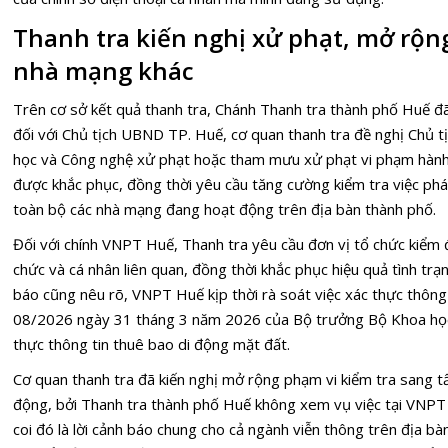
Thanh tra kiến nghị xử phạt, mở rộng
nhà mạng khác
Trên cơ sở kết quả thanh tra, Chánh Thanh tra thành phố Huế đã
đối với Chủ tịch UBND TP. Huế, cơ quan thanh tra đề nghị Chủ 
học và Công nghệ xử phạt hoặc tham mưu xử phạt vi phạm hành 
được khắc phục, đồng thời yêu cầu tăng cường kiểm tra việc phát 
toàn bộ các nhà mạng đang hoạt động trên địa bàn thành phố.
Đối với chính VNPT Huế, Thanh tra yêu cầu đơn vị tổ chức kiểm 
chức và cá nhân liên quan, đồng thời khắc phục hiệu quả tình trạ
báo cũng nêu rõ, VNPT Huế kịp thời rà soát việc xác thực thông
08/2026 ngày 31 tháng 3 năm 2026 của Bộ trưởng Bộ Khoa họ
thực thông tin thuê bao di động mặt đất.
Cơ quan thanh tra đã kiến nghị mở rộng phạm vi kiểm tra sang t
động, bởi Thanh tra thành phố Huế không xem vụ việc tại VNP
coi đó là lời cảnh báo chung cho cả ngành viễn thông trên địa b