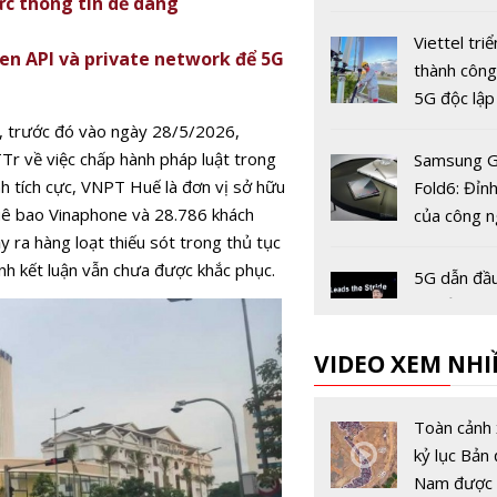
ực thông tin dễ dàng
dùng còn 2
trước ngày
Viettel triể
n API và private network để 5G
khóa chiều 
thành côn
5G độc lập
tiên tại Vi
, trước đó vào ngày 28/5/2026,
Tr về việc chấp hành pháp luật trong
Samsung G
h tích cực, VNPT Huế là đơn vị sở hữu
Fold6: Đỉn
huê bao
Vinaphone
và 28.786 khách
của công 
y ra hàng loạt thiếu sót trong thủ tục
màn hình 
nh kết luận vẫn chưa được khắc phục.
5G dẫn đầu
bộ của tươ
công nghệ
VIDEO XEM NHI
Viettel đứ
thương hiệ
Toàn cảnh 
thông ĐNA 
kỷ lục Bản 
trị đạt 5,8
Nam được 