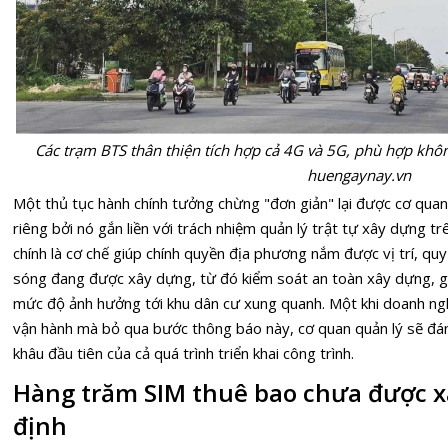
Các trạm BTS thân thiện tích hợp cả 4G và 5G, phù hợp khô
huengaynay.vn
Một thủ tục hành chính tưởng chừng "đơn giản" lại được cơ quan
riêng bởi nó gắn liền với trách nhiệm quản lý trật tự xây dựng t
chính là cơ chế giúp chính quyền địa phương nắm được vị trí, qu
sóng đang được xây dựng, từ đó kiểm soát an toàn xây dựng, gi
mức độ ảnh hưởng tới khu dân cư xung quanh. Một khi doanh n
vận hành mà bỏ qua bước thông báo này, cơ quan quản lý sẽ đá
khâu đầu tiên của cả quá trình triển khai công trình.
Hàng trăm SIM thuê bao chưa được x
định