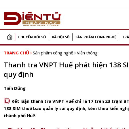
CHUYỂN ĐỔI SỐ
XÃ HỘI SỐ
SẢN PHẨM CÔNG NGHỆ
TRẢ
TRANG CHỦ
Sản phẩm công nghệ
Viễn thông
Thanh tra VNPT Huế phát hiện 138 SI
quy định
Tiến Dũng
D
Kết luận thanh tra VNPT Huế chỉ ra 17 trên 23 trạm B
138 SIM thuê bao quản lý sai quy định, kèm theo kiến ngh
thành phố Huế.