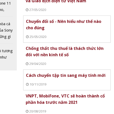
và Giao dịch điện tử Việt Nam
one 11
no,
27/05/2020
 Mỹ
Chuyển đổi số - Nên hiểu như thế nào
hòa cá
cho đúng
ủa Sony
hững gì
25/05/2020
 sống
Chống thất thu thuế là thách thức lớn
ùa hè
i tương
hất
đối với nền kinh tế số
 như
 tin di
29/04/2020
Cách chuyển tập tin sang máy tính mới
10/11/2019
VNPT, MobiFone, VTC sẽ hoàn thành cổ
phần hóa trước năm 2021
20/08/2019