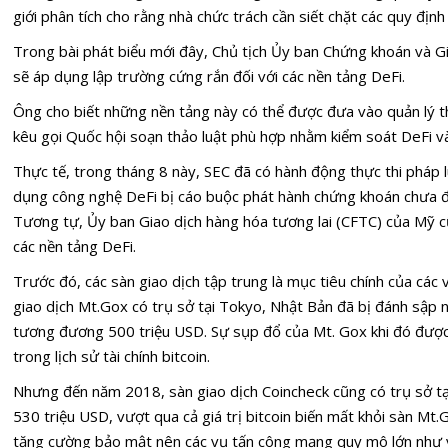
giới phân tích cho rằng nhà chức trách cần siết chặt các quy định
Trong bài phát biểu mới đây, Chủ tịch Ủy ban Chứng khoán và G
sẽ áp dụng lập trường cứng rắn đối với các nền tảng DeFi.
Ông cho biết những nền tảng này có thể được đưa vào quản lý t
kêu gọi Quốc hội soạn thảo luật phù hợp nhằm kiểm soát DeFi và 
Thực tế, trong tháng 8 này, SEC đã có hành động thực thi pháp l
dụng công nghệ DeFi bị cáo buộc phát hành chứng khoán chưa đă
Tương tự, Ủy ban Giao dịch hàng hóa tương lai (CFTC) của Mỹ c
các nền tảng DeFi.
Trước đó, các sàn giao dịch tập trung là mục tiêu chính của các
giao dịch Mt.Gox có trụ sở tại Tokyo, Nhật Bản đã bị đánh sập 
tương đương 500 triệu USD. Sự sụp đổ của Mt. Gox khi đó được 
trong lịch sử tài chính bitcoin.
Nhưng đến năm 2018, sàn giao dịch Coincheck cũng có trụ sở tại 
530 triệu USD, vượt qua cả giá trị bitcoin biến mất khỏi sàn Mt.
tăng cường bảo mật nên các vụ tấn công mạng quy mô lớn như v