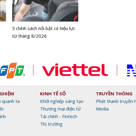
Bộ Y tế chưa cấp phép l
bằng tế bào gốc người
5 chính sách nổi bật có hiệu lực
từ tháng 8/2026
NGHIỆM
KINH TẾ SỐ
TRUYỀN THÔNG
i quanh ta
Khởi nghiệp sáng tạo
Phát thanh truyền 
ến
Thương mại điện tử
Media
ình
Tài chính - Fintech
Thị trường