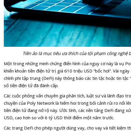
Tiền ảo là mục tiêu ưa thích của tội phạm công nghệ bởi
Một trong những minh chứng điển hình của nguy cơ này là vụ Po
khiến khoản tiền điện tử trị giá 610 triệu USD “bốc hơi”. Vài ngày
chính phi tập trung (DeFi) này thông báo các tin tặc hoặc tin tặc
số tiền điện tử đã đánh cắp.
Các cuộc phỏng vấn chuyên gia phân tích, luật sư và lãnh đạo tr
chuyện của Poly Network là hiếm hoi trong bối cảnh rủi ro nổi lê
tiền điện tử đang nở rộ này. Ước tính, các nền tảng DeFi đang xử 
USD, cao hơn so với 6 tỷ USD thời điểm một năm trước.
Các trang DeFi cho phép người dùng vay, cho vay và tiết kiệm th