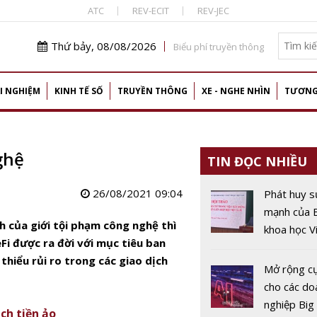
ATC
REV-ECIT
REV-JEC
Thứ bảy, 08/08/2026
Biểu phí truyền thông
I NGHIỆM
KINH TẾ SỐ
TRUYỀN THÔNG
XE - NGHE NHÌN
TƯƠNG
ghệ
TIN ĐỌC NHIỀU
26/08/2021 09:04
Phát huy s
mạnh của B
h của giới tội phạm công nghệ thì
khoa học V
Fi được ra đời với mục tiêu ban
Nam hiện 
thiểu rủi ro trong các giao dịch
Mở rộng c
cho các do
nghiệp Big
ch tiền ảo