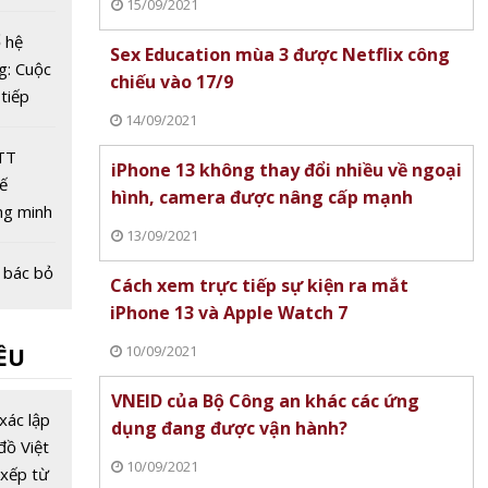
15/09/2021
 hệ
Sex Education mùa 3 được Netflix công
g: Cuộc
chiếu vào 17/9
tiếp
14/09/2021
 quản
DTT
iPhone 13 không thay đổi nhiều về ngoại
ế
hình, camera được nâng cấp mạnh
ng minh
13/09/2021
hể thay
ác con
 bác bỏ
Cách xem trực tiếp sự kiện ra mắt
g toán
 'mây
iPhone 13 và Apple Watch 7
tại Nhật
10/09/2021
ỀU
lượng
VNEID của Bộ Công an khác các ứng
yên xe
xác lập
dụng đang được vận hành?
đồ Việt
10/09/2021
xếp từ