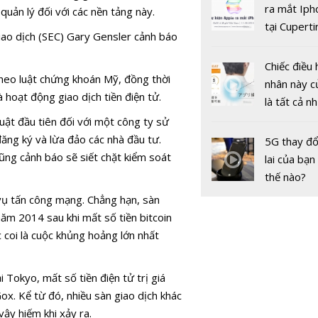
gốc
ra mắt Iph
 quản lý đối với các nền tảng này.
tại Cuperti
iao dịch (SEC) Gary Gensler cảnh báo
Hoàn thiện
California,
chế và các 
Chiếc điều 
kiện nền t
heo luật chứng khoán Mỹ, đồng thời
nhân này c
phát triển 
hoạt động giao dịch tiền điện tử.
là tất cả n
tế số tại V
bạn cần để
uật đầu tiên đối với một công ty sử
sót qua m
ng ký và lừa đảo các nhà đầu tư.
5G thay đổ
nóng nực
ũng cảnh báo sẽ siết chặt kiểm soát
lai của bạn
thế nào?
 vụ tấn công mạng. Chẳng hạn, sàn
năm 2014 sau khi mất số tiền bitcoin
coi là cuộc khủng hoảng lớn nhất
Tokyo, mất số tiền điện tử trị giá
Gox. Kể từ đó, nhiều sàn giao dịch khác
ậy hiếm khi xảy ra.