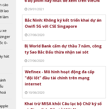
6 bộ phim hay nhất để xem trên VieON
p
n cáo
29/01/2021
ời lao
ời làm
Bắc Ninh: Không ký kết triển khai dự án
i bán
Owifi 5G với CSE Singapore
hu dịch
u xe
ịch
27/06/2020
zinger
ốc 0-
Bị World Bank cấm dự thầu 7 năm, công
hưa tới
ty Sao Bắc Đẩu thừa nhận sai sót
 nhìn
ây hát
cột của
27/06/2020
 thông
g 6G
Wefinex - Mô hình hoạt động đa cấp
"đội lốt" đầu tài chính trên mạng
Bánh
internet
ểu
 hoá
10/06/2020
 nhiều
Khai trừ MISA khỏi Câu lạc bộ Chữ ký số
về nguồn
 Apple