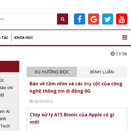
 TÁC
KHOA HỌC
13:56
XU HƯỚNG ĐỌC
BÌNH LUẬN
ức
Bàn về tầm nhìn và các trụ cột của công
áo chí
nghệ thông tin di động 6G
iệt
04/03/2022
nay
ụm AI
Chip xử lý A15 Bionic của Apple có gì
anh
mới
 Tech