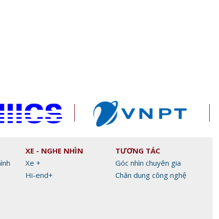
àm đẹp
Xiaomi ra mắt REDMI 17 Series
Làm chủ AI Agent, d
chính thức ra mắt, giá từ 5,5
tương lai xuất khẩu 
triệu đồng
Alibaba.com
XE - NGHE NHÌN
TƯƠNG TÁC
hình
Xe +
Góc nhìn chuyên gia
Hi-end+
Chân dung công nghệ