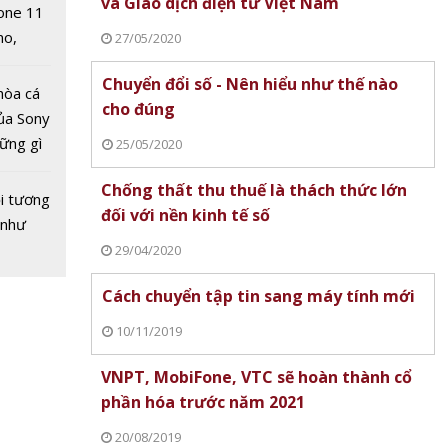
và Giao dịch điện tử Việt Nam
one 11
no,
27/05/2020
 thể
 Mỹ
điều
Chuyển đổi số - Nên hiểu như thế nào
hòa cá
ảng để
cho đúng
ủa Sony
nền kinh
hững gì
25/05/2020
iệt Nam
 sống
Chống thất thu thuế là thách thức lớn
ùa hè
i tương
đối với nền kinh tế số
 như
29/04/2020
Cách chuyển tập tin sang máy tính mới
10/11/2019
VNPT, MobiFone, VTC sẽ hoàn thành cổ
phần hóa trước năm 2021
20/08/2019