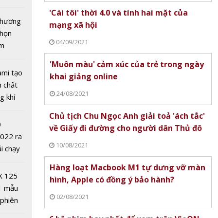
tô nhất
'Cái tôi' thời 4.0 và tính hai mặt của
 chương
mạng xã hội
chọn
04/09/2021
ăm
ân cháy
 chỉ
'Muôn màu' cảm xúc của trẻ trong ngày
do biến
ami tạo
khai giảng online
n chất
24/08/2021
g khí
Covid-
Chủ tịch Chu Ngọc Anh giải toả 'ách tắc'
0
về Giấy đi đường cho người dân Thủ đô
2022 ra
10/08/2021
ải chạy
ởi điểm
Hàng loạt Macbook M1 tự dưng vỡ màn
0 nghìn
X 125
hình, Apple có đồng ý bảo hành?
thách
1 mẫu
thiết
02/08/2021
 phiên
g IoT
 đua