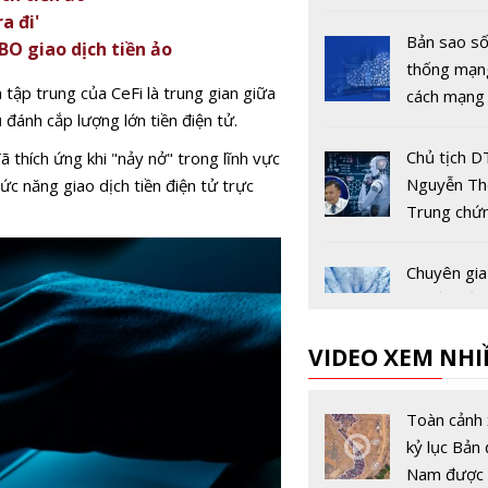
a đi'
Bản sao số
BO giao dịch tiền ảo
thống mạn
h tập trung của CeFi là trung gian giữa
cách mạng 
đánh cắp lượng lớn tiền điện tử.
theo trong
lý mạng
Chủ tịch 
 thích ứng khi "nảy nở" trong lĩnh vực
Nguyễn Th
hức năng giao dịch tiền điện tử trực
Trung chứ
AI không t
thế trực gi
Chuyên gia
người tron
tin đồn về
học
động đất' 
VIDEO XEM NHI
Bản
Tiếp năng 
cho kỷ ngu
Toàn cảnh 
điện
kỷ lục Bản 
Nam được 