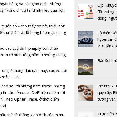
công nghiệ
ư ngân hàng và sàn giao dịch. Những
Clip: Khuyế
ận với dịch vụ tài chính hiệu quả hơn
đối với ngư
động, ngư
việc, ngườ
 trước đó - cho thấy sơ hở, thiếu sót
hàng tại k
hể khai thác các lỗ hổng bảo mật trong
Lộ diện siê
vụ trong d
hypercar C
Covid-19
21C tăng t
vào các quy định pháp lý còn chưa
100km/h c
an ninh có xu hướng nằm ở những trang
Bàn về tầm
2 giây
Bắc Sơn m
và các trụ 
công nghệ
 trong 7 tháng đầu năm nay, các vụ tấn
tin di độn
 triệu USD.
à nhỏ so với những năm trước, nhưng
Pretzel - 
tin tặc liên quan DeFi hiện chiếm tới
quy cây: Bi
". Theo Cipher Trace, ở thời điểm
tượng văn
tại.
châu Âu với
tranh cãi 
Trực tiếp:
hặt chẽ hệ thống giao dịch của mình,