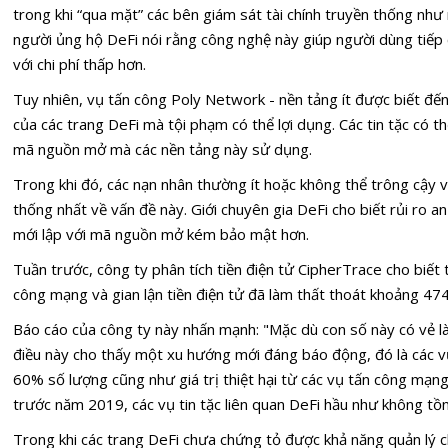
trong khi “qua mặt” các bên giám sát tài chính truyền thống nh
người ủng hộ DeFi nói rằng công nghệ này giúp người dùng tiếp c
với chi phí thấp hơn.
Tuy nhiên, vụ tấn công Poly Network - nền tảng ít được biết đến
của các trang DeFi mà tội phạm có thể lợi dụng. Các tin tặc có t
mã nguồn mở mà các nền tảng này sử dụng.
Trong khi đó, các nạn nhân thường ít hoặc không thể trông cậy 
thống nhất về vấn đề này. Giới chuyên gia DeFi cho biết rủi ro 
mới lập với mã nguồn mở kém bảo mật hơn.
Tuần trước, công ty phân tích tiền điện tử CipherTrace cho biết
công mạng và gian lận tiền điện tử đã làm thất thoát khoảng 474
Báo cáo của công ty này nhấn mạnh: "Mặc dù con số này có vẻ l
điều này cho thấy một xu hướng mới đáng báo động, đó là các vụ 
60% số lượng cũng như giá trị thiệt hại từ các vụ tấn công mạng
trước năm 2019, các vụ tin tặc liên quan DeFi hầu như không tồn 
Trong khi các trang DeFi chưa chứng tỏ được khả năng quản lý c