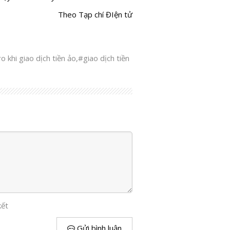
Theo Tạp chí ĐIện tử
ro khi giao dịch tiền ảo
,
#giao dịch tiền
kết
Gửi bình luận