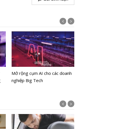
Bản sao số hệ thống mạ
Cuộc cách mạng tiếp the
g
Mở rộng cụm AI cho các doanh
quản lý mạng
g
nghiệp Big Tech