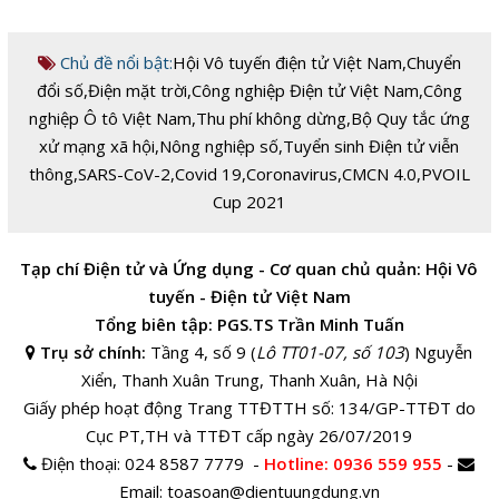
Chủ đề nổi bật:
Hội Vô tuyến điện tử Việt Nam
,
Chuyển
đổi số
,
Điện mặt trời
,
Công nghiệp Điện tử Việt Nam
,
Công
nghiệp Ô tô Việt Nam
,
Thu phí không dừng
,
Bộ Quy tắc ứng
xử mạng xã hội
,
Nông nghiệp số
,
Tuyển sinh Điện tử viễn
thông
,
SARS-CoV-2
,
Covid 19
,
Coronavirus
,
CMCN 4.0
,
PVOIL
Cup 2021
Tạp chí Điện tử và Ứng dụng - Cơ quan chủ quản: Hội Vô
tuyến - Điện tử Việt Nam
Tổng biên tập: PGS.TS Trần Minh Tuấn
Trụ sở chính:
Tầng 4, số 9 (
Lô TT01-07, số 103
) Nguyễn
Xiển, Thanh Xuân Trung, Thanh Xuân, Hà Nội
Giấy phép hoạt động Trang TTĐTTH số: 134/GP-TTĐT do
Cục PT,TH và TTĐT cấp ngày 26/07/2019
Điện thoại:
024 8587 7779 -
Hotline
: 0936 559 955
-
Email:
toasoan@dientuungdung.vn