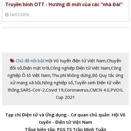
Truyền hình OTT - Hướng đi mới của các “nhà Đài”
24/07/2019
Chủ đề nổi bật:
Hội Vô tuyến điện tử Việt Nam
,
Chuyển
đổi số
,
Điện mặt trời
,
Công nghiệp Điện tử Việt Nam
,
Công
nghiệp Ô tô Việt Nam
,
Thu phí không dừng
,
Bộ Quy tắc ứng
xử mạng xã hội
,
Nông nghiệp số
,
Tuyển sinh Điện tử viễn
thông
,
SARS-CoV-2
,
Covid 19
,
Coronavirus
,
CMCN 4.0
,
PVOIL
Cup 2021
Tạp chí Điện tử và Ứng dụng - Cơ quan chủ quản: Hội Vô
tuyến - Điện tử Việt Nam
Tổng biên tập: PGS.TS Trần Minh Tuấn