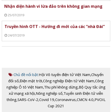
Nhận diện hành vi lừa đảo trên không gian mạng
25/07/2019
Truyền hình OTT - Hướng đi mới của các “nhà Đài”
24/07/2019
Chủ đề nổi bật:
Hội Vô tuyến điện tử Việt Nam
,
Chuyển
đổi số
,
Điện mặt trời
,
Công nghiệp Điện tử Việt Nam
,
Công
nghiệp Ô tô Việt Nam
,
Thu phí không dừng
,
Bộ Quy tắc ứng
xử mạng xã hội
,
Nông nghiệp số
,
Tuyển sinh Điện tử viễn
thông
,
SARS-CoV-2
,
Covid 19
,
Coronavirus
,
CMCN 4.0
,
PVOIL
Cup 2021