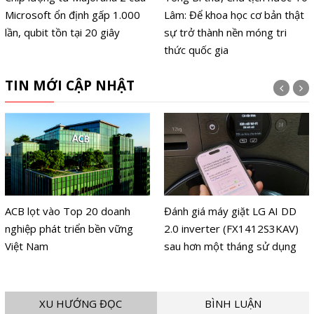
Lâm: Để khoa học cơ bản thật
nghìn tỉ đô trong thời gian tới
sự trở thành nền móng tri
thức quốc gia
TIN MỚI CẬP NHẬT
Đánh giá máy giặt LG AI DD
O-Tech chính thức ra mắt
2.0 inverter (FX1412S3KAV)
thương hiệu máy lọc nước
sau hơn một tháng sử dụng
ANJIER
XU HƯỚNG ĐỌC
BÌNH LUẬN