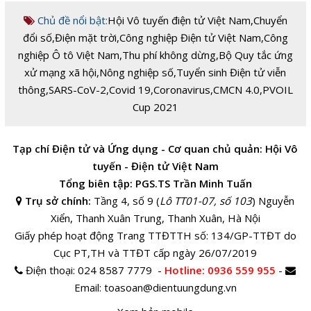
Chủ đề nổi bật:
Hội Vô tuyến điện tử Việt Nam
,
Chuyển
đổi số
,
Điện mặt trời
,
Công nghiệp Điện tử Việt Nam
,
Công
nghiệp Ô tô Việt Nam
,
Thu phí không dừng
,
Bộ Quy tắc ứng
xử mạng xã hội
,
Nông nghiệp số
,
Tuyển sinh Điện tử viễn
thông
,
SARS-CoV-2
,
Covid 19
,
Coronavirus
,
CMCN 4.0
,
PVOIL
Cup 2021
Tạp chí Điện tử và Ứng dụng - Cơ quan chủ quản: Hội Vô
tuyến - Điện tử Việt Nam
Tổng biên tập: PGS.TS Trần Minh Tuấn
Trụ sở chính:
Tầng 4, số 9 (
Lô TT01-07, số 103
) Nguyễn
Xiển, Thanh Xuân Trung, Thanh Xuân, Hà Nội
Giấy phép hoạt động Trang TTĐTTH số: 134/GP-TTĐT do
Cục PT,TH và TTĐT cấp ngày 26/07/2019
Điện thoại:
024 8587 7779 -
Hotline
: 0936 559 955
-
Email:
toasoan@dientuungdung.vn